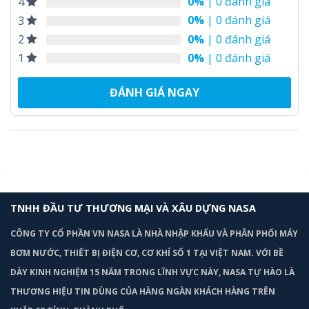
0%
| 0 đánh giá
4
0%
| 0 đánh giá
3
0%
| 0 đánh giá
2
0%
| 0 đánh giá
1
ĐÁNH GIÁ NGAY
TNHH ĐẦU TƯ THƯƠNG MẠI VÀ XÂU DỰNG NASA
CÔNG TY CỔ PHẦN VN NASA LÀ NHÀ NHẬP KHẨU VÀ PHÂN PHỐI MÁY
BƠM
NƯỚC, THIẾT BỊ ĐIỆN CƠ, CƠ KHÍ SỐ 1 TẠI VIỆT NAM. VỚI BỀ
DÀY KINH NGHIỆM 15 NĂM TRONG LĨNH VỰC NÀY, NASA TỰ HÀO LÀ
THƯƠNG HIỆU TIN DÙNG CỦA HÀNG NGÀN KHÁCH HÀNG TRÊN