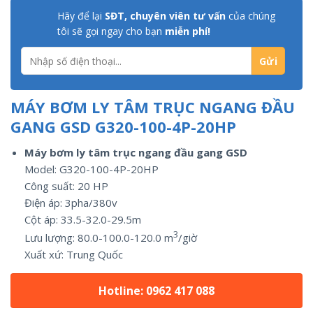
Hãy để lại
SĐT, chuyên viên tư vấn
của chúng
tôi sẽ gọi ngay cho bạn
miễn phí!
MÁY BƠM LY TÂM TRỤC NGANG ĐẦU
GANG GSD G320-100-4P-20HP
Máy bơm ly tâm trục ngang đầu gang GSD
Model: G320-100-4P-20HP
Công suất:
20
HP
Điện áp: 3pha/
380v
Cột áp: 33.5-32.0-29.5m
3
Lưu lượng:
80.0-100.0-120.0
m
/giờ
Xuất xứ:
Trung Quốc
Hotline: 0962 417 088