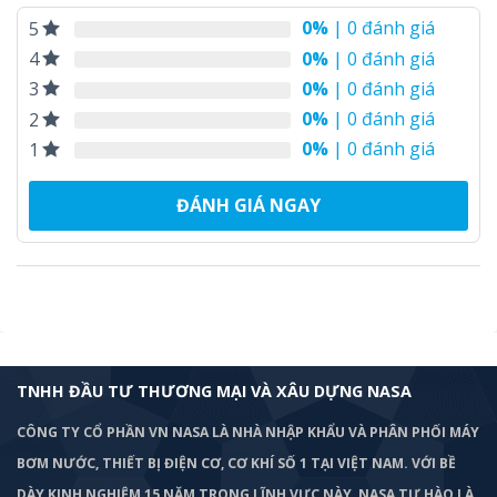
0%
| 0 đánh giá
5
0%
| 0 đánh giá
4
0%
| 0 đánh giá
3
0%
| 0 đánh giá
2
0%
| 0 đánh giá
1
ĐÁNH GIÁ NGAY
TNHH ĐẦU TƯ THƯƠNG MẠI VÀ XÂU DỰNG NASA
CÔNG TY CỔ PHẦN VN NASA LÀ NHÀ NHẬP KHẨU VÀ PHÂN PHỐI MÁY
BƠM
NƯỚC, THIẾT BỊ ĐIỆN CƠ, CƠ KHÍ SỐ 1 TẠI VIỆT NAM. VỚI BỀ
DÀY KINH NGHIỆM 15 NĂM TRONG LĨNH VỰC NÀY, NASA TỰ HÀO LÀ