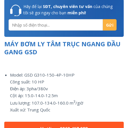
Hãy để lại
SĐT, chuyên viên tư vấn
của chúng
tôi sẽ gọi ngay cho bạn
miễn phí!
MÁY BƠM LY TÂM TRỤC NGANG ĐẦU
GANG GSD
Model: GSD G310-150-4P-10HP
Công suất:
10
HP
Điện áp: 3pha/
380v
Cột áp: 15.0-14.0-12.5m
3
Lưu lượng:
107.0-134.0-160.0
m
/giờ
Xuất xứ:
Trung Quốc