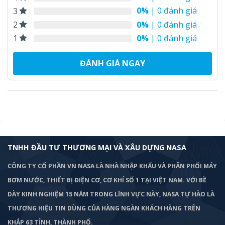
0%
| 0 đánh giá
3
0%
| 0 đánh giá
2
0%
| 0 đánh giá
1
ĐÁNH GIÁ NGAY
TNHH ĐẦU TƯ THƯƠNG MẠI VÀ XÂU DỰNG NASA
CÔNG TY CỔ PHẦN VN NASA LÀ NHÀ NHẬP KHẨU VÀ PHÂN PHỐI MÁY
BƠM
NƯỚC, THIẾT BỊ ĐIỆN CƠ, CƠ KHÍ SỐ 1 TẠI VIỆT NAM. VỚI BỀ
DÀY KINH NGHIỆM 15 NĂM TRONG LĨNH VỰC NÀY, NASA TỰ HÀO LÀ
THƯƠNG HIỆU TIN DÙNG CỦA HÀNG NGÀN KHÁCH HÀNG TRÊN
KHẮP 63 TỈNH, THÀNH PHỐ.