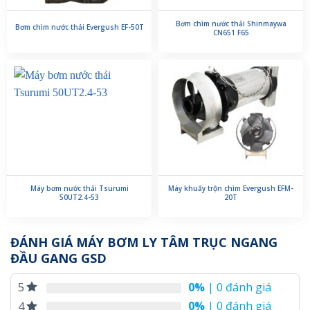
Bơm chìm nước thải Shinmaywa
Bơm chìm nước thải Evergush EF-50T
CN651 F65
Máy bơm nước thải Tsurumi
Máy khuấy trộn chìm Evergush EFM-
50UT2.4-53
20T
ĐÁNH GIÁ MÁY BƠM LY TÂM TRỤC NGANG
ĐẦU GANG GSD
0%
| 0 đánh giá
5
0%
| 0 đánh giá
4