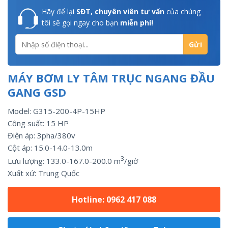
Hãy để lại
SĐT, chuyên viên tư vấn
của chúng
tôi sẽ gọi ngay cho bạn
miễn phí!
MÁY BƠM LY TÂM TRỤC NGANG ĐẦU
GANG GSD
Model: G315-200-4P-15HP
Công suất:
15
HP
Điện áp: 3pha/
380v
Cột áp: 15.0-14.0-13.0m
3
Lưu lượng:
133.0-167.0-200.0
m
/giờ
Xuất xứ:
Trung Quốc
Hotline: 0962 417 088