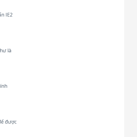
ẩn IE2
hư là
ính
để được