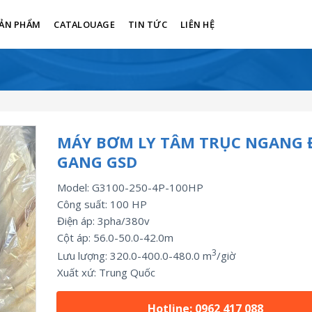
ẢN PHẨM
CATALOUAGE
TIN TỨC
LIÊN HỆ
MÁY BƠM LY TÂM TRỤC NGANG 
GANG GSD
Model: G3100-250-4P-100HP
Công suất:
100
HP
Điện áp: 3pha/
380v
Cột áp: 56.0-50.0-42.0m
3
Lưu lượng:
320.0-400.0-480.0
m
/giờ
Xuất xứ:
Trung Quốc
Hotline: 0962 417 088