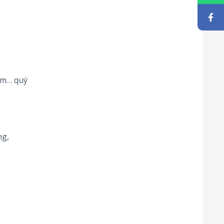
ệm… quý
ng,