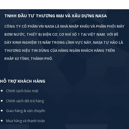
TNHH ĐẦU TƯ THƯƠNG MẠI VÀ XÂU DỰNG NASA
CÔNG TY CỔ PHẦN VN NASA LÀ NHÀ NHẬP KHẨU VÀ PHÂN PHỐI MÁY
BƠM
NƯỚC, THIẾT BỊ ĐIỆN CƠ, CƠ KHÍ SỐ 1 TẠI VIỆT NAM. VỚI BỀ
DÀY KINH NGHIỆM 15 NĂM TRONG LĨNH VỰC NÀY, NASA TỰ HÀO LÀ
THƯƠNG HIỆU TIN DÙNG CỦA HÀNG NGÀN KHÁCH HÀNG TRÊN
KHẮP 63 TỈNH, THÀNH PHỐ.
HỖ TRỢ KHÁCH HÀNG
Chính sách bảo mật
Chính sách đổi trả hàng
Giao hàng & vận chuyển
Mua hàng và thanh toán