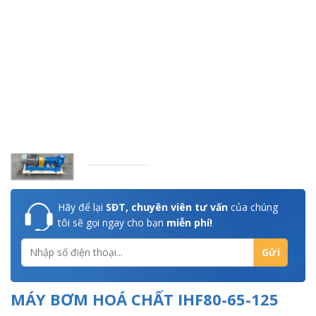
Hãy để lại
SĐT, chuyên viên tư vấn
của chúng
tôi sẽ gọi ngay cho bạn
miễn phí!
MÁY BƠM HOÁ CHẤT IHF80-65-125