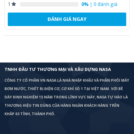
0%
| 0 đánh giá
1
ĐÁNH GIÁ NGAY
TNHH ĐẦU TƯ THƯƠNG MẠI VÀ XÂU DỰNG NASA
CÔNG TY CỔ PHẦN VN NASA LÀ NHÀ NHẬP KHẨU VÀ PHÂN PHỐI MÁY
BƠM
NƯỚC, THIẾT BỊ ĐIỆN CƠ, CƠ KHÍ SỐ 1 TẠI VIỆT NAM. VỚI BỀ
DÀY KINH NGHIỆM 15 NĂM TRONG LĨNH VỰC NÀY, NASA TỰ HÀO LÀ
THƯƠNG HIỆU TIN DÙNG CỦA HÀNG NGÀN KHÁCH HÀNG TRÊN
KHẮP 63 TỈNH, THÀNH PHỐ.