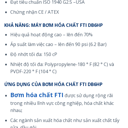
Đạt tiêu chuẩn ISO 1940 G2.5 –USA
Chứng nhận CE / ATEX
KHẢ NĂNG: MÁY BƠM HÓA CHẤT FTI DB6HP
Hiệu quả hoạt động cao – lên đến 70%
Áp suất làm việc cao – lên đến 90 psi (6.2 Bar)
Độ nhớt tối đa: 150 cP
Nhiệt độ tối đa: Polypropylene-180 ° F (82 ° C) và
PVDF-220 ° F (104 ° C)
ỨNG DỤNG CỦA BƠM HÓA CHẤT FTI DB6HP
Bơm hóa chất FTI
được sử dụng rộng rãi
trong nhiều lĩnh vực công nghiệp, hóa chất khác
nhau;
Các ngành sản xuất hóa chất như sản xuất chất tẩy
rửa, dầu gội