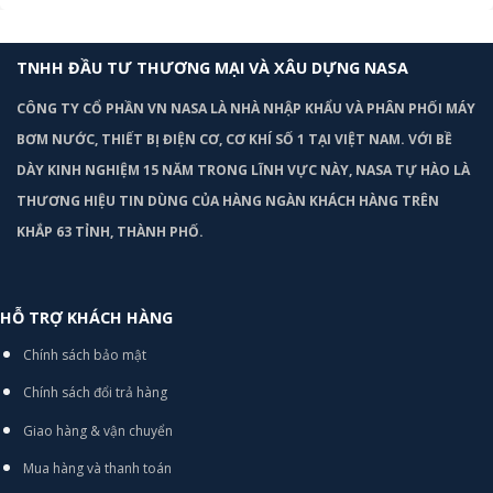
TNHH ĐẦU TƯ THƯƠNG MẠI VÀ XÂU DỰNG NASA
CÔNG TY CỔ PHẦN VN NASA LÀ NHÀ NHẬP KHẨU VÀ PHÂN PHỐI MÁY
BƠM
NƯỚC, THIẾT BỊ ĐIỆN CƠ, CƠ KHÍ SỐ 1 TẠI VIỆT NAM. VỚI BỀ
DÀY KINH NGHIỆM 15 NĂM TRONG LĨNH VỰC NÀY, NASA TỰ HÀO LÀ
THƯƠNG HIỆU TIN DÙNG CỦA HÀNG NGÀN KHÁCH HÀNG TRÊN
KHẮP 63 TỈNH, THÀNH PHỐ.
HỖ TRỢ KHÁCH HÀNG
Chính sách bảo mật
Chính sách đổi trả hàng
Giao hàng & vận chuyển
Mua hàng và thanh toán