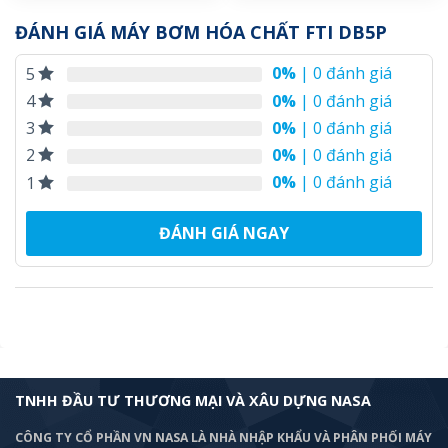
ĐÁNH GIÁ MÁY BƠM HÓA CHẤT FTI DB5P
0%
| 0 đánh giá
5
0%
| 0 đánh giá
4
0%
| 0 đánh giá
3
0%
| 0 đánh giá
2
0%
| 0 đánh giá
1
ĐÁNH GIÁ NGAY
TNHH ĐẦU TƯ THƯƠNG MẠI VÀ XÂU DỰNG NASA
CÔNG TY CỔ PHẦN VN NASA LÀ NHÀ NHẬP KHẨU VÀ PHÂN PHỐI MÁY