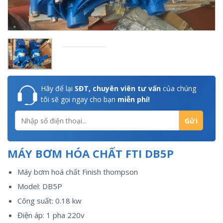
Hãy để lại
SĐT, chuyên viên tư vấn
của chúng
tôi sẽ gọi ngay cho bạn
miễn phí!
MÁY BƠM HÓA CHẤT FTI DB5P
Máy bơm hoá chất Finish thompson
Model: DB5P
Công suất: 0.18 kw
Điện áp: 1 pha 220v