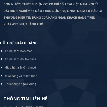
BƠM
NƯỚC, THIẾT BỊ ĐIỆN CƠ, CƠ KHÍ SỐ 1 TẠI VIỆT NAM. VỚI BỀ
DÀY KINH NGHIỆM 15 NĂM TRONG LĨNH VỰC NÀY, NASA TỰ HÀO LÀ
THƯƠNG HIỆU TIN DÙNG CỦA HÀNG NGÀN KHÁCH HÀNG TRÊN
KHẮP 63 TỈNH, THÀNH PHỐ.
HỖ TRỢ KHÁCH HÀNG
Chính sách bảo mật
Chính sách đổi trả hàng
Giao hàng & vận chuyển
Mua hàng và thanh toán
Thỏa thuận người dùng
THÔNG TIN LIÊN HỆ