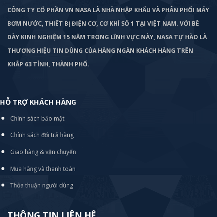
CÔNG TY CỔ PHẦN VN NASA LÀ NHÀ NHẬP KHẨU VÀ PHÂN PHỐI MÁY
BƠM
NƯỚC, THIẾT BỊ ĐIỆN CƠ, CƠ KHÍ SỐ 1 TẠI VIỆT NAM. VỚI BỀ
DÀY KINH NGHIỆM 15 NĂM TRONG LĨNH VỰC NÀY, NASA TỰ HÀO LÀ
THƯƠNG HIỆU TIN DÙNG CỦA HÀNG NGÀN KHÁCH HÀNG TRÊN
KHẮP 63 TỈNH, THÀNH PHỐ.
HỖ TRỢ KHÁCH HÀNG
Chính sách bảo mật
Chính sách đổi trả hàng
Giao hàng & vận chuyển
Mua hàng và thanh toán
Thỏa thuận người dùng
THÔNG TIN LIÊN HỆ