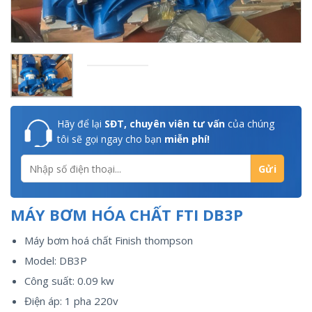
Hãy để lại
SĐT, chuyên viên tư vấn
của chúng
tôi sẽ gọi ngay cho bạn
miễn phí!
MÁY BƠM HÓA CHẤT FTI DB3P
Máy bơm hoá chất Finish thompson
Model: DB3P
Công suất: 0.09 kw
Điện áp: 1 pha 220v