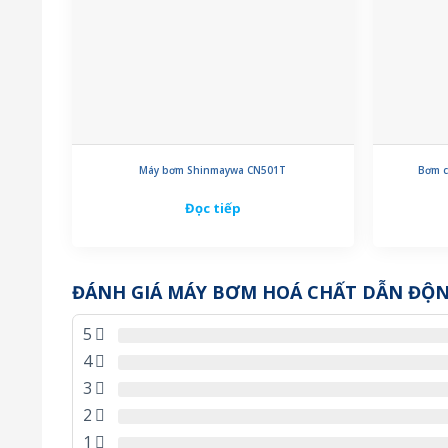
Máy bơm Shinmaywa CN501T
Bơm c
Đọc tiếp
ĐÁNH GIÁ MÁY BƠM HOÁ CHẤT DẪN ĐỘN
5
4
3
2
1