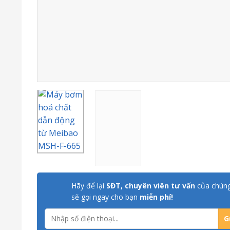
Hãy để lại
SĐT, chuyên viên tư vấn
của chúng
sẽ gọi ngay cho bạn
miễn phí!