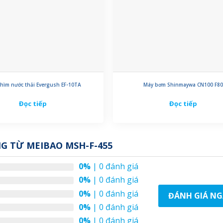
hìm nước thải Evergush EF-10TA
Máy bơm Shinmaywa CN100 F8
Đọc tiếp
Đọc tiếp
G TỪ MEIBAO MSH-F-455
0%
| 0 đánh giá
0%
| 0 đánh giá
0%
| 0 đánh giá
ĐÁNH GIÁ NG
0%
| 0 đánh giá
0%
| 0 đánh giá