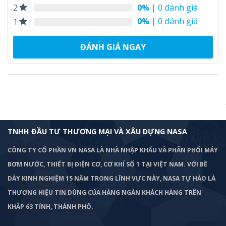
0%
| 0 đánh giá
2
0%
| 0 đánh giá
1
ĐÁNH GIÁ NGAY
TNHH ĐẦU TƯ THƯƠNG MẠI VÀ XÂU DỰNG NASA
CÔNG TY CỔ PHẦN VN NASA LÀ NHÀ NHẬP KHẨU VÀ PHÂN PHỐI MÁY
BƠM
NƯỚC, THIẾT BỊ ĐIỆN CƠ, CƠ KHÍ SỐ 1 TẠI VIỆT NAM. VỚI BỀ
DÀY KINH NGHIỆM 15 NĂM TRONG LĨNH VỰC NÀY, NASA TỰ HÀO LÀ
THƯƠNG HIỆU TIN DÙNG CỦA HÀNG NGÀN KHÁCH HÀNG TRÊN
KHẮP 63 TỈNH, THÀNH PHỐ.