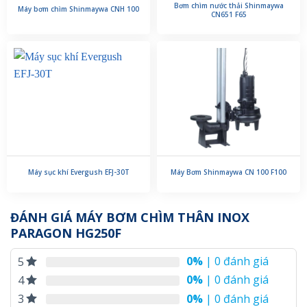
Bơm chìm nước thải Shinmaywa
Máy bơm chìm Shinmaywa CNH 100
CN651 F65
Máy sục khí Evergush EFJ-30T
Máy Bơm Shinmaywa CN 100 F100
ĐÁNH GIÁ MÁY BƠM CHÌM THÂN INOX
PARAGON HG250F
0%
| 0 đánh giá
5
0%
| 0 đánh giá
4
0%
| 0 đánh giá
3