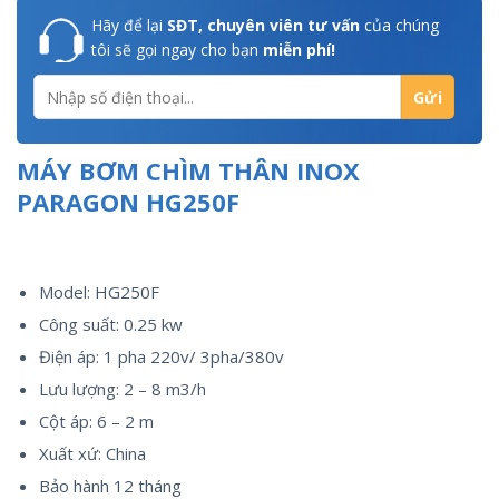
Hãy để lại
SĐT, chuyên viên tư vấn
của chúng
tôi sẽ gọi ngay cho bạn
miễn phí!
MÁY BƠM CHÌM THÂN INOX
PARAGON HG250F
Model: HG250F
Công suất: 0.25 kw
Điện áp: 1 pha 220v/ 3pha/380v
Lưu lượng: 2 – 8 m3/h
Cột áp: 6 – 2 m
Xuất xứ: China
Bảo hành 12 tháng