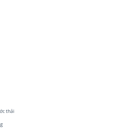
ớc thải
ng