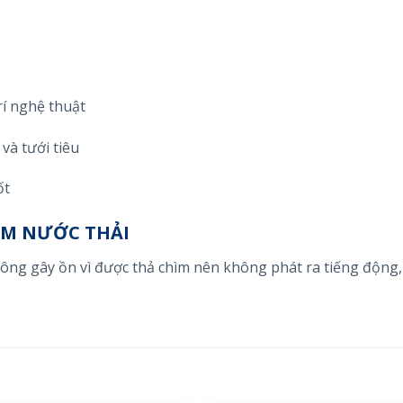
rí nghệ thuật
và tưới tiêu
ốt
ÌM NƯỚC THẢI
hông gây ồn vì được thả chìm nên không phát ra tiếng động