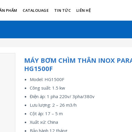
ẢN PHẨM
CATALOUAGE
TIN TỨC
LIÊN HỆ
MÁY BƠM CHÌM THÂN INOX PA
HG1500F
Model: HG1500F
Công suất: 1.5 kw
Điện áp: 1 pha 220v/ 3pha/380v
Lưu lượng: 2 – 26 m3/h
Cột áp: 17 – 5 m
Xuất xứ: China
Bảo hành 12 tháng