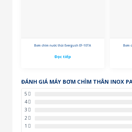
Bơm chìm nước thải Evergush EF-10TA
Bơm c
Đọc tiếp
ĐÁNH GIÁ MÁY BƠM CHÌM THÂN INOX P
5
4
3
2
1