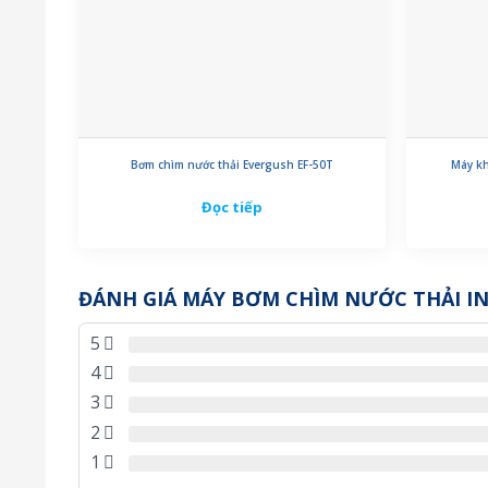
Bơm chìm nước thải Evergush EF-50T
Máy kh
Đọc tiếp
ĐÁNH GIÁ MÁY BƠM CHÌM NƯỚC THẢI I
5
4
3
2
1