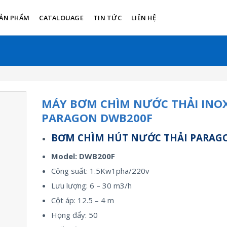
ẢN PHẨM
CATALOUAGE
TIN TỨC
LIÊN HỆ
MÁY BƠM CHÌM NƯỚC THẢI INO
PARAGON DWB200F
BƠM CHÌM HÚT NƯỚC THẢI PARAG
Model: DWB200F
Công suất: 1.5Kw1pha/220v
Lưu lượng: 6 – 30 m3/h
Cột áp: 12.5 – 4 m
Họng đẩy: 50