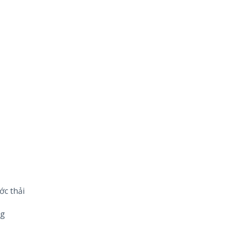
ớc thải
ng