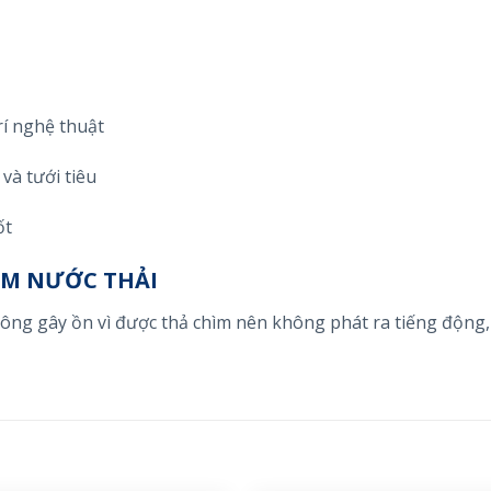
rí nghệ thuật
và tưới tiêu
ốt
ÌM NƯỚC THẢI
hông gây ồn vì được thả chìm nên không phát ra tiếng động