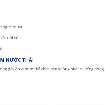
rí nghệ thuật
và tưới tiêu
ốt
ÌM NƯỚC THẢI
hông gây ồn vì được thả chìm nên không phát ra tiếng động