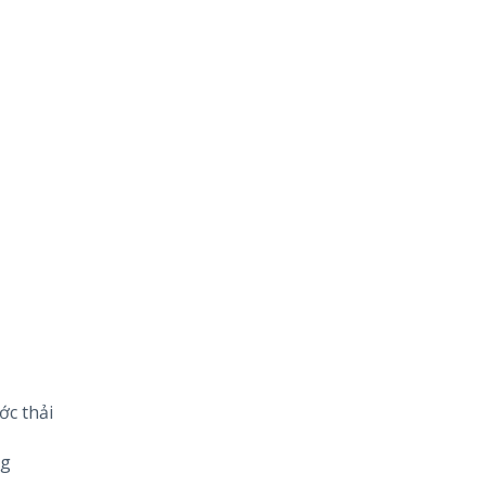
ớc thải
ng