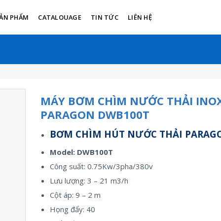
ẢN PHẨM
CATALOUAGE
TIN TỨC
LIÊN HỆ
MÁY BƠM CHÌM NƯỚC THẢI INO
PARAGON DWB100T
BƠM CHÌM HÚT NƯỚC THẢI PARAG
Model: DWB100T
Công suất: 0.75Kw/3pha/380v
Lưu lượng: 3 – 21 m3/h
Cột áp: 9 – 2 m
Họng đẩy: 40