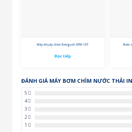
Máy khuấy chìm Evergush EFM-10T
Bơm c
Đọc tiếp
ĐÁNH GIÁ MÁY BƠM CHÌM NƯỚC THẢI I
5
4
3
2
1