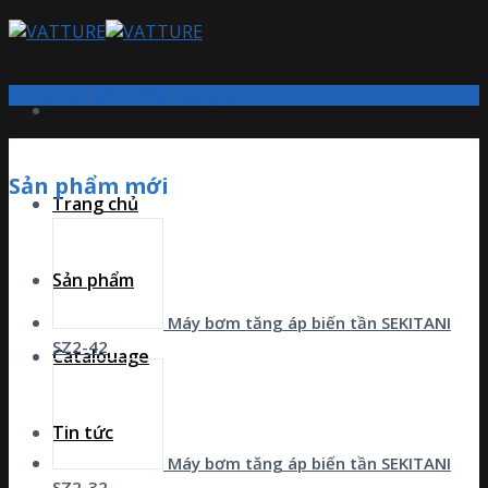
Skip
to
content
Trang chủ
/
Sản phẩm
/
Động cơ
Sản phẩm mới
Trang chủ
Sản phẩm
Máy bơm tăng áp biến tần SEKITANI
SZ2-42
Catalouage
Tin tức
Máy bơm tăng áp biến tần SEKITANI
SZ2-32