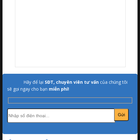
Hãy để lại
SĐT, chuyên viên tư vấn
của chúng tôi
sẽ gọi ngay cho bạn
miễn phí!