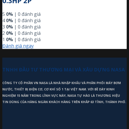
0.3HP 2P
5
0%
| 0 đánh giá
4
0%
| 0 đánh giá
3
0%
| 0 đánh giá
2
0%
| 0 đánh giá
1
0%
| 0 đánh giá
Đánh giá ngay
TNHH ĐẦU TƯ THƯƠNG MẠI VÀ XÂU DỰNG NASA
CÔNG TY CỔ PHẦN VN NASA LÀ NHÀ NHẬP KHẨU VÀ PHÂN PHỐI MÁY BƠM
NƯỚC, THIẾT BỊ ĐIỆN CƠ, CƠ KHÍ SỐ 1 TẠI VIỆT NAM. VỚI BỀ DÀY KINH
NGHIỆM 15 NĂM TRONG LĨNH VỰC NÀY, NASA TỰ HÀO LÀ THƯƠNG HIỆU
TIN DÙNG CỦA HÀNG NGÀN KHÁCH HÀNG TRÊN KHẮP 63 TỈNH, THÀNH PHỐ.