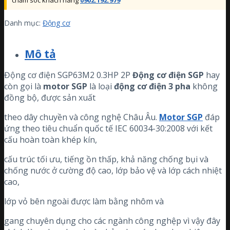
chăm sóc khách hàng
0902.192.979
Danh mục:
Động cơ
Mô tả
Động cơ điện SGP63M2 0.3HP 2P
Động cơ điện
SGP
hay
còn gọi là
motor
SGP
là loại
động cơ điện 3 pha
không
đồng bộ, được sản xuất
theo dây chuyền và công nghệ Châu Âu.
Motor SGP
đáp
ứng theo tiêu chuẩn quốc tế IEC 60034-30:2008 với kết
cấu hoàn toàn khép kín,
cấu trúc tối ưu, tiếng ồn thấp, khả năng chống bụi và
chống nước ở cường độ cao, lớp bảo vệ và lớp cách nhiệt
cao,
lớp vỏ bên ngoài được làm bằng nhôm và
gang chuyên dụng cho các ngành công nghệp vì vậy đây