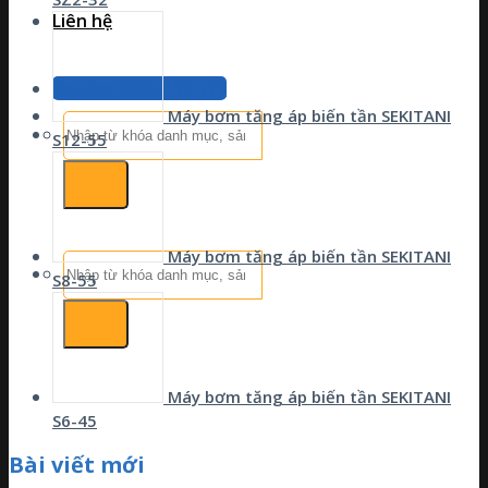
Liên hệ
Hotline: 0902 192 979
Máy bơm tăng áp biến tần SEKITANI
Tìm
S12-55
kiếm:
Máy bơm tăng áp biến tần SEKITANI
Tìm
S8-55
kiếm:
Máy bơm tăng áp biến tần SEKITANI
S6-45
Bài viết mới