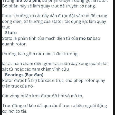
Trong
mô tơ 3 pha
, bộ phận chuyển động gọi là rotor.
Bộ phận này sẽ làm quay trục để truyền cơ năng.
Rotor thường có các dây dẫn được đặt vào nó để mang
dòng điện, từ trường của stator tác dụng lực làm quay
trục.
Stato
Stato là phần tĩnh của mạch điện từ của
mô tơ
bao
quanh rotor,
thường bao gồm các nam châm trường,
là các nam châm điện gồm các cuộn dây xung quanh lõi
sắt từ hoặc các nam châm vĩnh cữu.
Bearings (Bạc đạn)
Rotor được hỗ trợ bởi các ổ trục, cho phép rotor quay
trên trục của nó.
Các vòng bi lần lượt được đỡ bởi vỏ mô tơ.
Trục động cơ kéo dài qua các ổ trục ra bên ngoài động
cơ, nơi có tải.