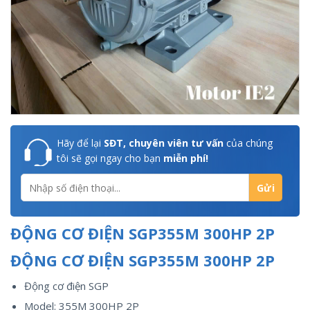
Hãy để lại
SĐT, chuyên viên tư vấn
của chúng
tôi sẽ gọi ngay cho bạn
miễn phí!
ĐỘNG CƠ ĐIỆN SGP355M 300HP 2P
ĐỘNG CƠ ĐIỆN SGP355M 300HP 2P
Động cơ điện SGP
Model: 355M 300HP 2P