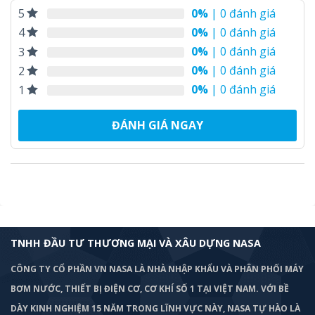
0%
| 0 đánh giá
5
0%
| 0 đánh giá
4
0%
| 0 đánh giá
3
0%
| 0 đánh giá
2
0%
| 0 đánh giá
1
ĐÁNH GIÁ NGAY
TNHH ĐẦU TƯ THƯƠNG MẠI VÀ XÂU DỰNG NASA
CÔNG TY CỔ PHẦN VN NASA LÀ NHÀ NHẬP KHẨU VÀ PHÂN PHỐI MÁY
BƠM
NƯỚC, THIẾT BỊ ĐIỆN CƠ, CƠ KHÍ SỐ 1 TẠI VIỆT NAM. VỚI BỀ
DÀY KINH NGHIỆM 15 NĂM TRONG LĨNH VỰC NÀY, NASA TỰ HÀO LÀ