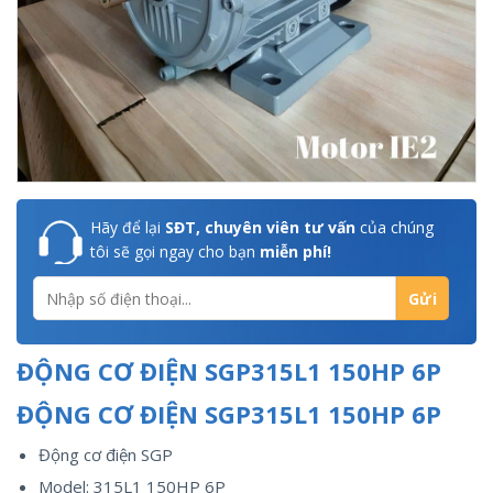
Hãy để lại
SĐT, chuyên viên tư vấn
của chúng
tôi sẽ gọi ngay cho bạn
miễn phí!
ĐỘNG CƠ ĐIỆN SGP315L1 150HP 6P
ĐỘNG CƠ ĐIỆN SGP315L1 150HP 6P
Động cơ điện SGP
Model: 315L1 150HP 6P