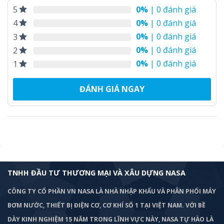
0%
| 0 đánh giá
5
0%
| 0 đánh giá
4
0%
| 0 đánh giá
3
0%
| 0 đánh giá
2
0%
| 0 đánh giá
1
ĐÁNH GIÁ NGAY
TNHH ĐẦU TƯ THƯƠNG MẠI VÀ XÂU DỰNG NASA
CÔNG TY CỔ PHẦN VN NASA LÀ NHÀ NHẬP KHẨU VÀ PHÂN PHỐI MÁY
BƠM
NƯỚC, THIẾT BỊ ĐIỆN CƠ, CƠ KHÍ SỐ 1 TẠI VIỆT NAM. VỚI BỀ
DÀY KINH NGHIỆM 15 NĂM TRONG LĨNH VỰC NÀY, NASA TỰ HÀO LÀ