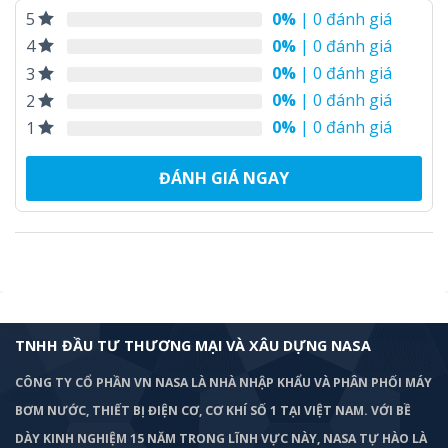
0%
| 0 đánh giá
5
0%
| 0 đánh giá
4
0%
| 0 đánh giá
3
0%
| 0 đánh giá
2
0%
| 0 đánh giá
1
ĐÁNH GIÁ NGAY
TNHH ĐẦU TƯ THƯƠNG MẠI VÀ XÂU DỰNG NASA
CÔNG TY CỔ PHẦN VN NASA LÀ NHÀ NHẬP KHẨU VÀ PHÂN PHỐI MÁY
BƠM
NƯỚC, THIẾT BỊ ĐIỆN CƠ, CƠ KHÍ SỐ 1 TẠI VIỆT NAM. VỚI BỀ
DÀY KINH NGHIỆM 15 NĂM TRONG LĨNH VỰC NÀY, NASA TỰ HÀO LÀ