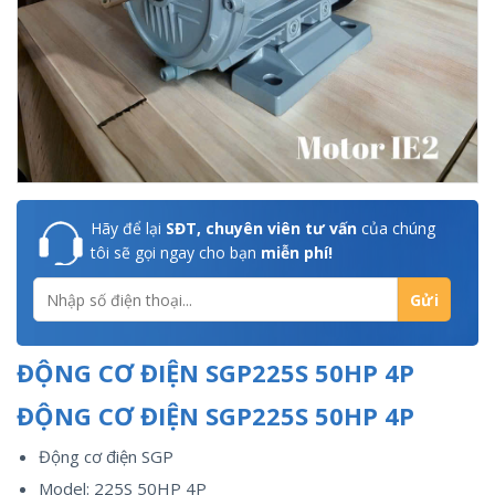
Hãy để lại
SĐT, chuyên viên tư vấn
của chúng
tôi sẽ gọi ngay cho bạn
miễn phí!
ĐỘNG CƠ ĐIỆN SGP225S 50HP 4P
ĐỘNG CƠ ĐIỆN SGP225S 50HP 4P
Động cơ điện SGP
Model: 225S 50HP 4P