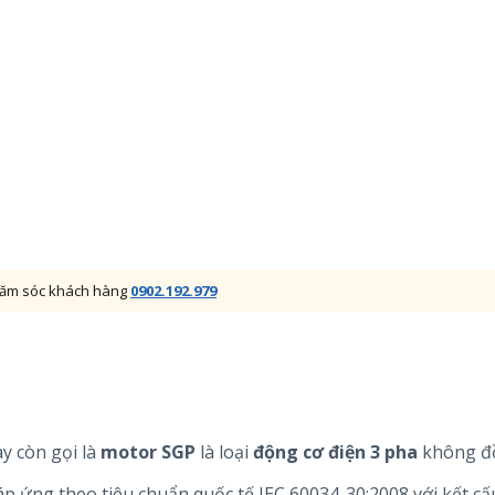
chăm sóc khách hàng
0902.192.979
y còn gọi là
motor
SGP
là loại
động cơ điện 3 pha
không đồ
p ứng theo tiêu chuẩn quốc tế IEC 60034-30:2008 với kết cấ