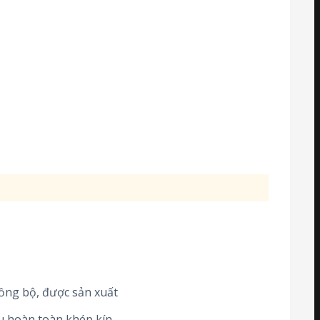
ng bộ, được sản xuất
u hoàn toàn khép kín,