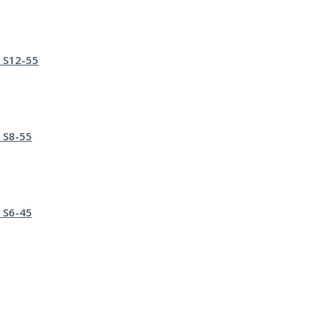
 S12-55
 S8-55
 S6-45