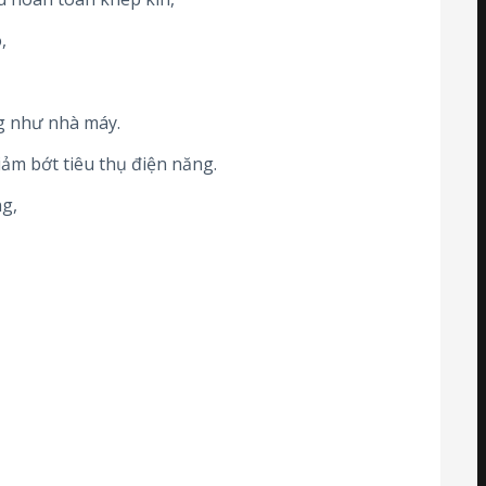
,
g như nhà máy.
iảm bớt tiêu thụ điện năng.
ng,