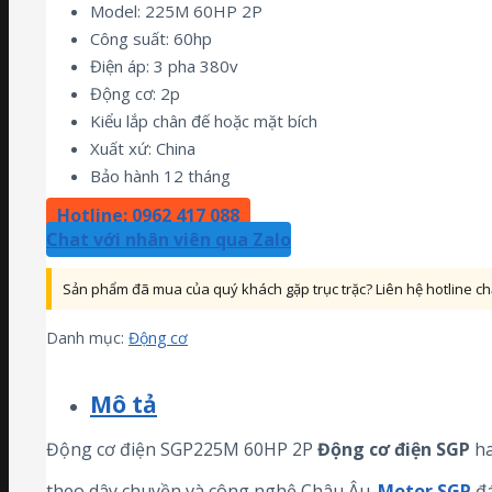
Model: 225M 60HP 2P
Công suất: 60hp
Điện áp: 3 pha 380v
Động cơ: 2p
Kiểu lắp chân đế hoặc mặt bích
Xuất xứ: China
Bảo hành 12 tháng
Hotline: 0962 417 088
Chat với nhân viên qua Zalo
Sản phẩm đã mua của quý khách gặp trục trặc? Liên hệ hotline 
Danh mục:
Động cơ
Mô tả
Động cơ điện SGP225M 60HP 2P
Động cơ điện
SGP
ha
theo dây chuyền và công nghệ Châu Âu.
Motor SGP
đá