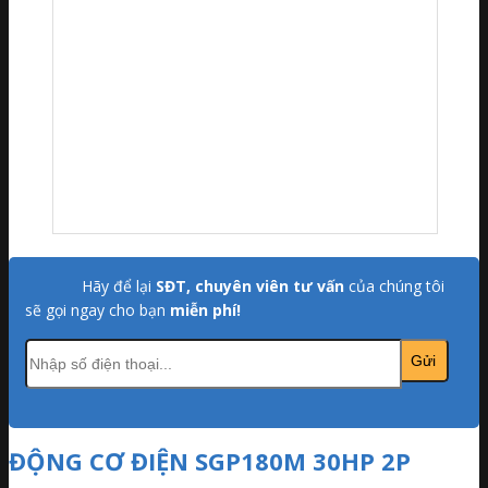
Hãy để lại
SĐT, chuyên viên tư vấn
của chúng tôi
sẽ gọi ngay cho bạn
miễn phí!
ĐỘNG CƠ ĐIỆN SGP180M 30HP 2P