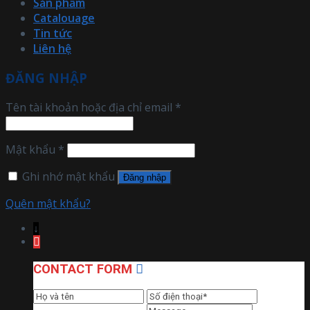
Sản phẩm
Catalouage
Tin tức
Liên hệ
ĐĂNG NHẬP
Tên tài khoản hoặc địa chỉ email
*
Mật khẩu
*
Ghi nhớ mật khẩu
Đăng nhập
Quên mật khẩu?
↓
CONTACT FORM