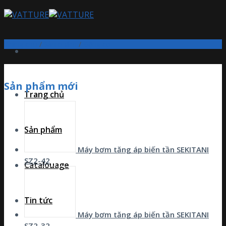
Skip
to
content
Trang chủ
/
Sản phẩm
/
Động cơ
Sản phẩm mới
Trang chủ
Sản phẩm
Máy bơm tăng áp biến tần SEKITANI
SZ2-42
Catalouage
Tin tức
Máy bơm tăng áp biến tần SEKITANI
SZ2-32