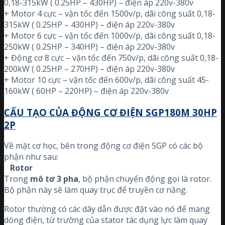
0,18-315kW ( 0.25HP – 430HP) – điện áp 220v-380v
+ Motor 4 cực – vận tốc đến 1500v/p, dãi công suất 0,18-
315kW ( 0.25HP – 430HP) – điện áp 220v-380v
+ Motor 6 cực – vận tốc đến 1000v/p, dãi công suất 0,18-
250kW ( 0.25HP – 340HP) – điện áp 220v-380v
+ Động cơ 8 cực – vận tốc đến 750v/p, dãi công suất 0,18-
200kW ( 0.25HP – 270HP) – điện áp 220v-380v
+ Motor 10 cực – vận tốc đến 600v/p, dãi công suất 45-
160kW ( 60HP – 220HP) – điện áp 220v-380v
CẤU TẠO CỦA ĐỘNG CƠ ĐIỆN SGP180M 30HP
2P
Về mặt cơ học, bên trong động cơ điện SGP có các bộ
phận như sau:
Rotor
Trong
mô tơ 3 pha
, bộ phận chuyển động gọi là rotor.
Bộ phận này sẽ làm quay trục để truyền cơ năng.
Rotor thường có các dây dẫn được đặt vào nó để mang
dòng điện, từ trường của stator tác dụng lực làm quay