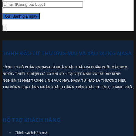
TNHH ĐẦU TƯ THƯƠNG MẠI VÀ XÂU DỰNG NASA
CÔNG TY CỔ PHẦN VN NASA LÀ NHÀ NHẬP KHẨU VÀ PHÂN PHỐI MÁY BƠM
NƯỚC, THIẾT BỊ ĐIỆN CƠ, CƠ KHÍ SỐ 1 TẠI VIỆT NAM. VỚI BỀ DÀY KINH
NGHIỆM 15 NĂM TRONG LĨNH VỰC NÀY, NASA TỰ HÀO LÀ THƯƠNG HIỆU
TIN DÙNG CỦA HÀNG NGÀN KHÁCH HÀNG TRÊN KHẮP 63 TỈNH, THÀNH PHỐ.
HỖ TRỢ KHÁCH HÀNG
Chính sách bảo mật