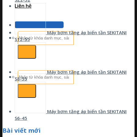
Liên hệ
Hotline: 0902 192 979
Máy bơm tăng áp biến tần SEKITANI
Tìm
S12-55
kiếm:
Máy bơm tăng áp biến tần SEKITANI
Tìm
S8-55
kiếm:
Máy bơm tăng áp biến tần SEKITANI
S6-45
Bài viết mới