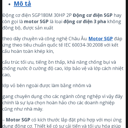
Mô tả
Động cơ điện SGP180M 30HP 2P
Động cơ điện
SGP
hay
còn gọi là
motor
SGP
là loại
động cơ điện 3 pha
không
đồng bộ, được sản xuất
theo dây chuyền và công nghệ Châu Âu.
Motor SGP
đáp
ứng theo tiêu chuẩn quốc tế IEC 60034-30:2008 với kết
cấu hoàn toàn khép kín,
cấu trúc tối ưu, tiếng ồn thấp, khả năng chống bụi và
chống nước ở cường độ cao, lớp bảo vệ và lớp cách nhiệt
cao,
lớp vỏ bên ngoài được làm bằng nhôm và
gang chuyên dụng cho các ngành công nghệp vì vậy đây
chính là sự lựa chọn hoàn hảo cho các doanh nghiệp
cũng như nhà máy.
–
Motor SGP
có kích thước lắp đặt phù hợp với mọi ứng
dụng động cơ. Thiết kế có sự cải tiến và tối ưu hóa giúp