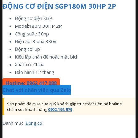
ĐỘNG CƠ ĐIỆN SGP180M 30HP 2P
Động cơ điện SGP
Model:180M 30HP 2P
Công suất: 30hp
Điện áp: 3 pha 380v
Động cơ: 2p
Kiểu lắp chân đế hoặc mặt bích
Xuất xứ: China
Bảo hành 12 tháng
Hotline: 0962 417 088
Chat với nhân viên qua Zalo
Sản phẩm đã mua của quý khách gặp trục trặc? Liên hệ hotline
chăm sóc khách hàng
0902.192.979
Danh mục:
Động cơ