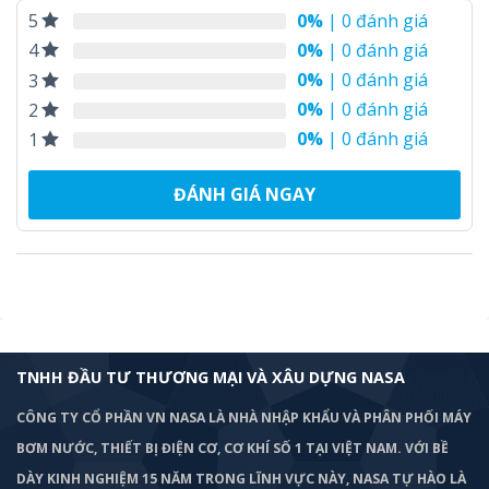
0%
| 0 đánh giá
5
0%
| 0 đánh giá
4
0%
| 0 đánh giá
3
0%
| 0 đánh giá
2
0%
| 0 đánh giá
1
ĐÁNH GIÁ NGAY
TNHH ĐẦU TƯ THƯƠNG MẠI VÀ XÂU DỰNG NASA
CÔNG TY CỔ PHẦN VN NASA LÀ NHÀ NHẬP KHẨU VÀ PHÂN PHỐI MÁY
BƠM
NƯỚC, THIẾT BỊ ĐIỆN CƠ, CƠ KHÍ SỐ 1 TẠI VIỆT NAM. VỚI BỀ
DÀY KINH NGHIỆM 15 NĂM TRONG LĨNH VỰC NÀY, NASA TỰ HÀO LÀ