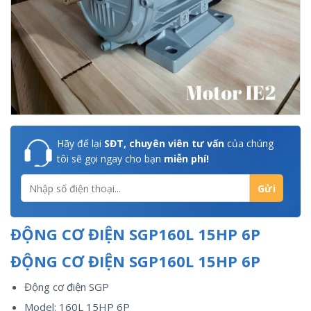
Hãy để lại
SĐT, chuyên viên tư vấn
của chúng
tôi sẽ gọi ngay cho bạn
miễn phí!
ĐỘNG CƠ ĐIỆN SGP160L 15HP 6P
ĐỘNG CƠ ĐIỆN SGP160L 15HP 6P
Động cơ điện SGP
Model: 160L 15HP 6P