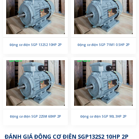
Động cơ điện SGP 132S2 10HP 2P
Động cơ điện SGP 71M1 0.5HP 2P
Động cơ điện SGP 225M 60HP 2P
Động cơ điện SGP 90L 3HP 2P
ĐÁNH GIÁ ĐỘNG CƠ ĐIỆN SGP132S2 10HP 2P