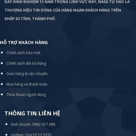
DÀY KINH NGHIỆM 15 NĂM TRONG LĨNH VỰC NÀY, NASA TỰ HÀO LÀ
THƯƠNG HIỆU TIN DÙNG CỦA HÀNG NGÀN KHÁCH HÀNG TRÊN
KHẮP 63 TỈNH, THÀNH PHỐ.
HỖ TRỢ KHÁCH HÀNG
Chính sách bảo mật
Chính sách đổi trả hàng
Giao hàng & vận chuyển
Mua hàng và thanh toán
Thỏa thuận người dùng
THÔNG TIN LIÊN HỆ
Kinh doanh: 0962 417 088
Hotline: 024 33 52 3333