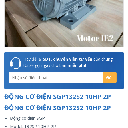
Hãy để lại
SĐT, chuyên viên tư vấn
của chúng
tôi sẽ gọi ngay cho bạn
miễn phí!
ĐỘNG CƠ ĐIỆN SGP132S2 10HP 2P
ĐỘNG CƠ ĐIỆN SGP132S2 10HP 2P
Động cơ điện SGP
Model: 132S2 10HP 2P