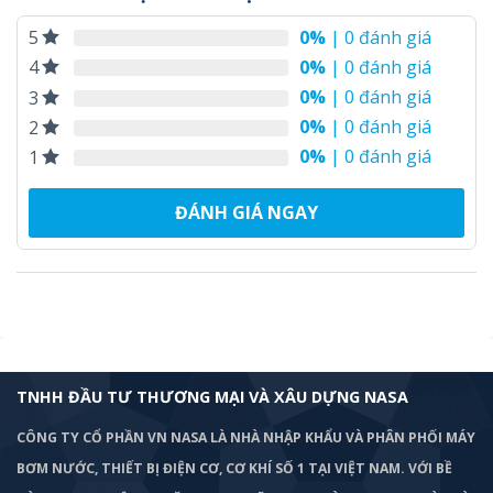
0%
| 0 đánh giá
5
0%
| 0 đánh giá
4
0%
| 0 đánh giá
3
0%
| 0 đánh giá
2
0%
| 0 đánh giá
1
ĐÁNH GIÁ NGAY
TNHH ĐẦU TƯ THƯƠNG MẠI VÀ XÂU DỰNG NASA
CÔNG TY CỔ PHẦN VN NASA LÀ NHÀ NHẬP KHẨU VÀ PHÂN PHỐI MÁY
BƠM
NƯỚC, THIẾT BỊ ĐIỆN CƠ, CƠ KHÍ SỐ 1 TẠI VIỆT NAM. VỚI BỀ