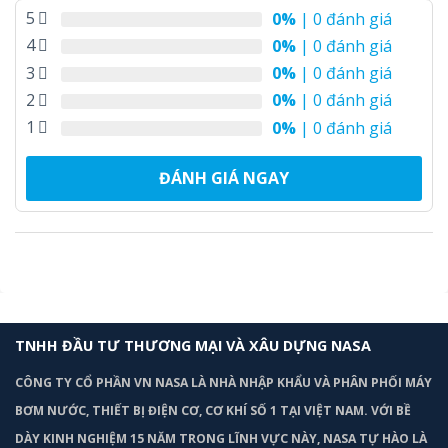
5
0%
| 0 đánh giá
4
0%
| 0 đánh giá
3
0%
| 0 đánh giá
2
0%
| 0 đánh giá
1
0%
| 0 đánh giá
ĐÁNH GIÁ NGAY
TNHH ĐẦU TƯ THƯƠNG MẠI VÀ XÂU DỰNG NASA
CÔNG TY CỔ PHẦN VN NASA LÀ NHÀ NHẬP KHẨU VÀ PHÂN PHỐI MÁY
BƠM
NƯỚC, THIẾT BỊ ĐIỆN CƠ, CƠ KHÍ SỐ 1 TẠI VIỆT NAM. VỚI BỀ
DÀY KINH NGHIỆM 15 NĂM TRONG LĨNH VỰC NÀY, NASA TỰ HÀO LÀ