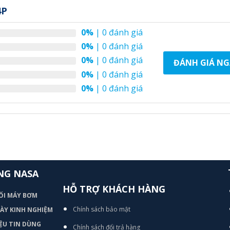
4P
0%
| 0 đánh giá
0%
| 0 đánh giá
0%
| 0 đánh giá
ĐÁNH GIÁ NG
0%
| 0 đánh giá
0%
| 0 đánh giá
NG NASA
HỖ TRỢ KHÁCH HÀNG
ỐI MÁY BƠM
Chính sách bảo mật
 DÀY KINH NGHIỆM
ỆU TIN DÙNG
Chính sách đổi trả hàng