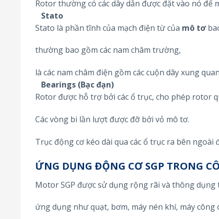
Rotor thường có các dây dẫn được đặt vào nó để m
Stato
Stato là phần tĩnh của mạch điện từ của
mô tơ
bao
thường bao gồm các nam châm trường,
là các nam châm điện gồm các cuộn dây xung quanh
Bearings (Bạc đạn)
Rotor được hỗ trợ bởi các ổ trục, cho phép rotor q
Các vòng bi lần lượt được đỡ bởi vỏ mô tơ.
Trục động cơ kéo dài qua các ổ trục ra bên ngoài đ
ỨNG DỤNG ĐỘNG CƠ SGP TRONG C
Motor SGP được sử dụng rộng rãi và thông dụng 
ứng dụng như quạt, bơm, máy nén khí, máy công c