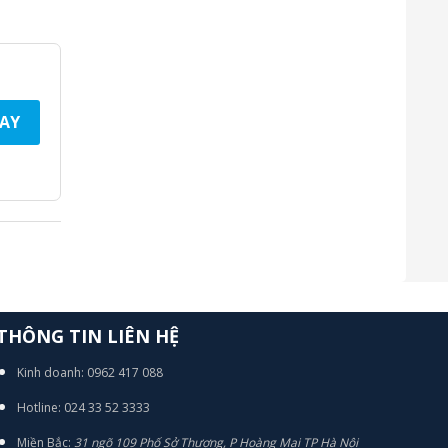
AY
THÔNG TIN LIÊN HỆ
Kinh doanh: 0962 417 088
Hotline: 024 33 52 3333
Miền Bắc:
31 ngõ 109 Phố Sở Thượng, P Hoàng Mai TP Hà Nội