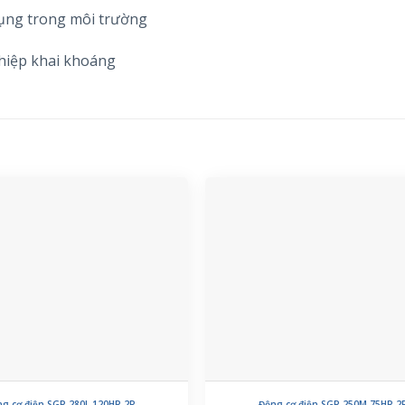
ụng trong môi trường
ghiệp khai khoáng
g cơ điện SGP 280L 120HP 2P
Động cơ điện SGP 250M 75HP 2