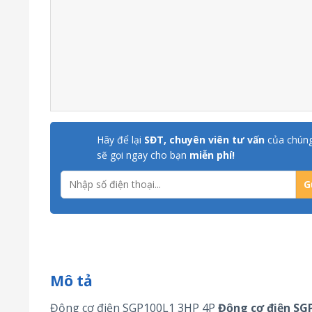
Hãy để lại
SĐT, chuyên viên tư vấn
của chúng
sẽ gọi ngay cho bạn
miễn phí!
Mô tả
Động cơ điện SGP100L1 3HP 4P
Động cơ điện
SG