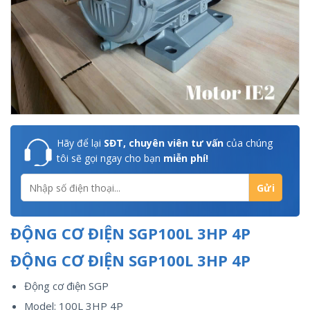
Hãy để lại
SĐT, chuyên viên tư vấn
của chúng
tôi sẽ gọi ngay cho bạn
miễn phí!
ĐỘNG CƠ ĐIỆN SGP100L 3HP 4P
ĐỘNG CƠ ĐIỆN SGP100L 3HP 4P
Động cơ điện SGP
Model: 100L 3HP 4P