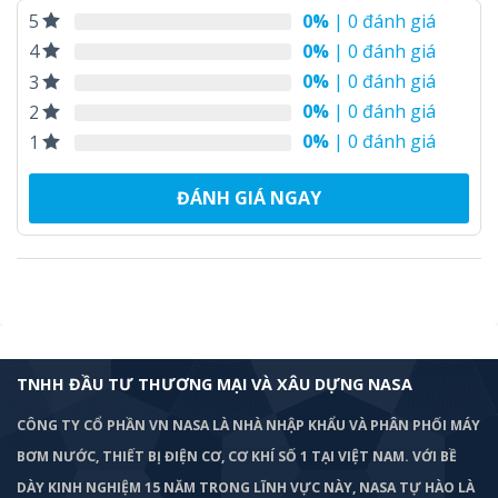
0%
| 0 đánh giá
5
0%
| 0 đánh giá
4
0%
| 0 đánh giá
3
0%
| 0 đánh giá
2
0%
| 0 đánh giá
1
ĐÁNH GIÁ NGAY
TNHH ĐẦU TƯ THƯƠNG MẠI VÀ XÂU DỰNG NASA
CÔNG TY CỔ PHẦN VN NASA LÀ NHÀ NHẬP KHẨU VÀ PHÂN PHỐI MÁY
BƠM
NƯỚC, THIẾT BỊ ĐIỆN CƠ, CƠ KHÍ SỐ 1 TẠI VIỆT NAM. VỚI BỀ
DÀY KINH NGHIỆM 15 NĂM TRONG LĨNH VỰC NÀY, NASA TỰ HÀO LÀ