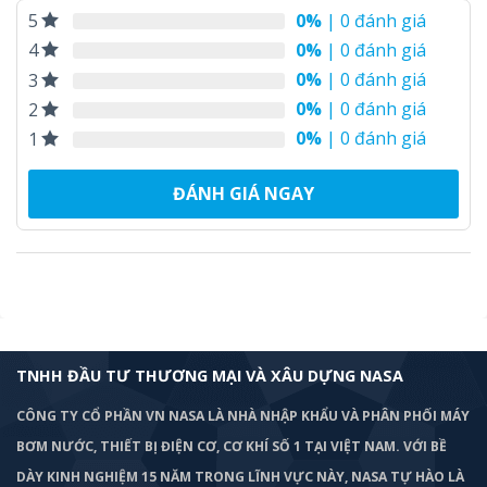
0%
| 0 đánh giá
5
0%
| 0 đánh giá
4
0%
| 0 đánh giá
3
0%
| 0 đánh giá
2
0%
| 0 đánh giá
1
ĐÁNH GIÁ NGAY
TNHH ĐẦU TƯ THƯƠNG MẠI VÀ XÂU DỰNG NASA
CÔNG TY CỔ PHẦN VN NASA LÀ NHÀ NHẬP KHẨU VÀ PHÂN PHỐI MÁY
BƠM
NƯỚC, THIẾT BỊ ĐIỆN CƠ, CƠ KHÍ SỐ 1 TẠI VIỆT NAM. VỚI BỀ
DÀY KINH NGHIỆM 15 NĂM TRONG LĨNH VỰC NÀY, NASA TỰ HÀO LÀ