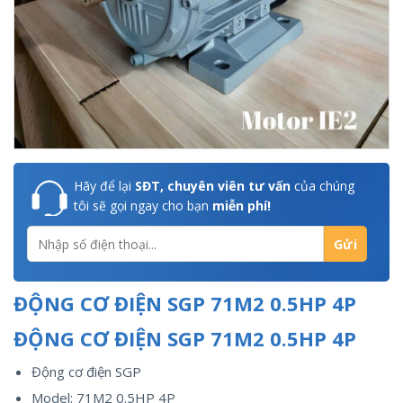
Hãy để lại
SĐT, chuyên viên tư vấn
của chúng
tôi sẽ gọi ngay cho bạn
miễn phí!
ĐỘNG CƠ ĐIỆN SGP 71M2 0.5HP 4P
ĐỘNG CƠ ĐIỆN SGP 71M2 0.5HP 4P
Động cơ điện SGP
Model: 71M2 0.5HP 4P