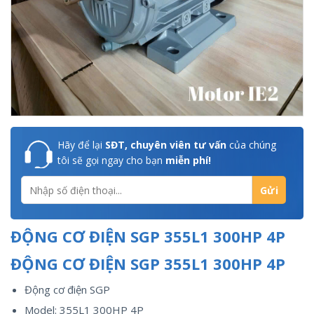
Hãy để lại
SĐT, chuyên viên tư vấn
của chúng
tôi sẽ gọi ngay cho bạn
miễn phí!
ĐỘNG CƠ ĐIỆN SGP 355L1 300HP 4P
ĐỘNG CƠ ĐIỆN SGP 355L1 300HP 4P
Động cơ điện SGP
Model: 355L1 300HP 4P