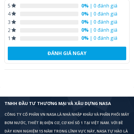
0%
| 0 đánh giá
5
0%
| 0 đánh giá
4
0%
| 0 đánh giá
3
0%
| 0 đánh giá
2
0%
| 0 đánh giá
1
ĐÁNH GIÁ NGAY
TNHH ĐẦU TƯ THƯƠNG MẠI VÀ XÂU DỰNG NASA
CÔNG TY CỔ PHẦN VN NASA LÀ NHÀ NHẬP KHẨU VÀ PHÂN PHỐI MÁY
BƠM
NƯỚC, THIẾT BỊ ĐIỆN CƠ, CƠ KHÍ SỐ 1 TẠI VIỆT NAM. VỚI BỀ
DÀY KINH NGHIỆM 15 NĂM TRONG LĨNH VỰC NÀY, NASA TỰ HÀO LÀ