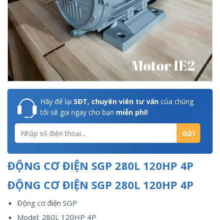
Hãy để lại
SĐT, chuyên viên tư vấn
của chúng
tôi sẽ gọi ngay cho bạn
miễn phí!
ĐỘNG CƠ ĐIỆN SGP 280L 120HP 4P
ĐỘNG CƠ ĐIỆN SGP 280L 120HP 4P
Động cơ điện SGP
Model: 280L 120HP 4P