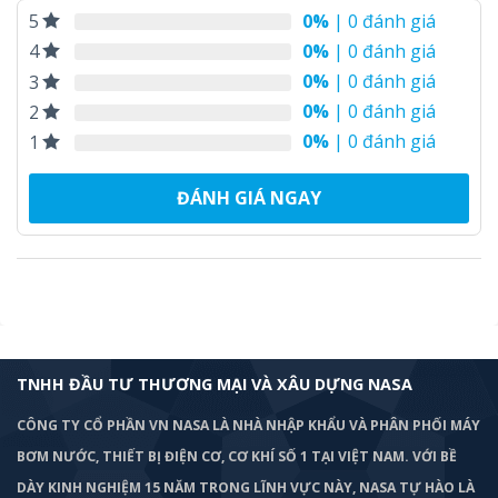
0%
| 0 đánh giá
5
0%
| 0 đánh giá
4
0%
| 0 đánh giá
3
0%
| 0 đánh giá
2
0%
| 0 đánh giá
1
ĐÁNH GIÁ NGAY
TNHH ĐẦU TƯ THƯƠNG MẠI VÀ XÂU DỰNG NASA
CÔNG TY CỔ PHẦN VN NASA LÀ NHÀ NHẬP KHẨU VÀ PHÂN PHỐI MÁY
BƠM
NƯỚC, THIẾT BỊ ĐIỆN CƠ, CƠ KHÍ SỐ 1 TẠI VIỆT NAM. VỚI BỀ
DÀY KINH NGHIỆM 15 NĂM TRONG LĨNH VỰC NÀY, NASA TỰ HÀO LÀ