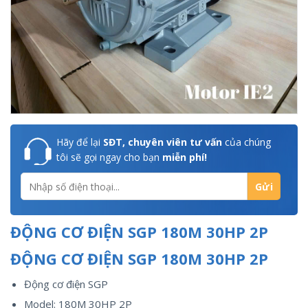
Hãy để lại
SĐT, chuyên viên tư vấn
của chúng
tôi sẽ gọi ngay cho bạn
miễn phí!
ĐỘNG CƠ ĐIỆN SGP 180M 30HP 2P
ĐỘNG CƠ ĐIỆN SGP 180M 30HP 2P
Động cơ điện SGP
Model: 180M 30HP 2P