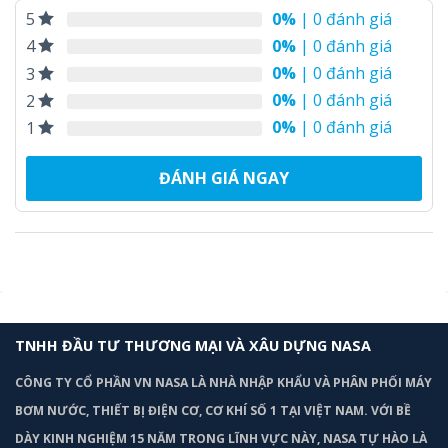
0%
| 0 đánh giá
5
0%
| 0 đánh giá
4
0%
| 0 đánh giá
3
0%
| 0 đánh giá
2
0%
| 0 đánh giá
1
ĐÁNH GIÁ NGAY
TNHH ĐẦU TƯ THƯƠNG MẠI VÀ XÂU DỰNG NASA
CÔNG TY CỔ PHẦN VN NASA LÀ NHÀ NHẬP KHẨU VÀ PHÂN PHỐI MÁY
BƠM
NƯỚC, THIẾT BỊ ĐIỆN CƠ, CƠ KHÍ SỐ 1 TẠI VIỆT NAM. VỚI BỀ
DÀY KINH NGHIỆM 15 NĂM TRONG LĨNH VỰC NÀY, NASA TỰ HÀO LÀ