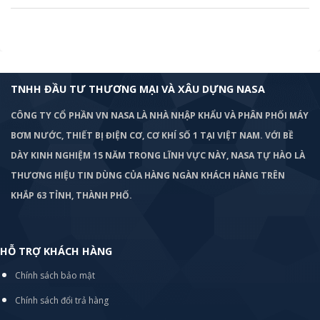
TNHH ĐẦU TƯ THƯƠNG MẠI VÀ XÂU DỰNG NASA
CÔNG TY CỔ PHẦN VN NASA LÀ NHÀ NHẬP KHẨU VÀ PHÂN PHỐI MÁY
BƠM
NƯỚC, THIẾT BỊ ĐIỆN CƠ, CƠ KHÍ SỐ 1 TẠI VIỆT NAM. VỚI BỀ
DÀY KINH NGHIỆM 15 NĂM TRONG LĨNH VỰC NÀY, NASA TỰ HÀO LÀ
THƯƠNG HIỆU TIN DÙNG CỦA HÀNG NGÀN KHÁCH HÀNG TRÊN
KHẮP 63 TỈNH, THÀNH PHỐ.
HỖ TRỢ KHÁCH HÀNG
Chính sách bảo mật
Chính sách đổi trả hàng