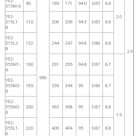
YE2-
90
169
171
94.0
0.85
6.6
315M-6
YE2-
2.0
315L1-
110
206
209
94.3
0.85
6.6
6
YE2-
315L2-
132
244
247
94.6
0.86
6.6
6
2.0
YE2-
355M1-
160
291
295
94.8
0.87
6.7
6
990
YE2-
355M3-
185
336
344
95
0.86
6.7
6
YE2-
355M2-
200
363
368
95
0.87
6.8
6
1.9
YE2-
355L1-
220
400
404
95
0.87
6.8
6