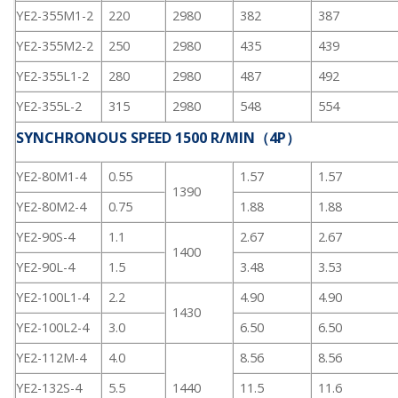
YE2-355M1-2
220
2980
382
387
YE2-355M2-2
250
2980
435
439
YE2-355L1-2
280
2980
487
492
YE2-355L-2
315
2980
548
554
SYNCHRONOUS SPEED 1500 R/MIN（4P）
YE2-80M1-4
0.55
1.57
1.57
1390
YE2-80M2-4
0.75
1.88
1.88
YE2-90S-4
1.1
2.67
2.67
1400
YE2-90L-4
1.5
3.48
3.53
YE2-100L1-4
2.2
4.90
4.90
1430
YE2-100L2-4
3.0
6.50
6.50
YE2-112M-4
4.0
8.56
8.56
YE2-132S-4
5.5
1440
11.5
11.6