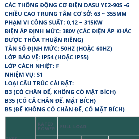
CÁC THÔNG ĐỘNG CƠ ĐIỆN DASU YE2-90S -6
CHIỀU CAO TRUNG TÂM CƠ SỞ: 63 ~ 355MM
PHẠM VI CÔNG SUẤT: 0,12 ~ 315KW
ĐIỆN ÁP ĐỊNH MỨC: 380V (CÁC ĐIỆN ÁP KHÁC
ĐƯỢC THỎA THUẬN RIÊNG)
TẦN SỐ ĐỊNH MỨC: 50HZ (HOẶC 60HZ)
LỚP BẢO VỆ: IP54 (HOẶC IP55)
LỚP CÁCH NHIỆT: F
NHIỆM VỤ: S1
LOẠI CẤU TRÚC CÀI ĐẶT:
B3 (CÓ CHÂN ĐẾ, KHÔNG CÓ MẶT BÍCH)
B35 (CÓ CẢ CHÂN ĐẾ, MẶT BÍCH)
B5 (ĐẾ KHÔNG CÓ CHÂN ĐẾ, CÓ MẶT BÍCH)
RATED
FULL LOAD
POWER
TYPE