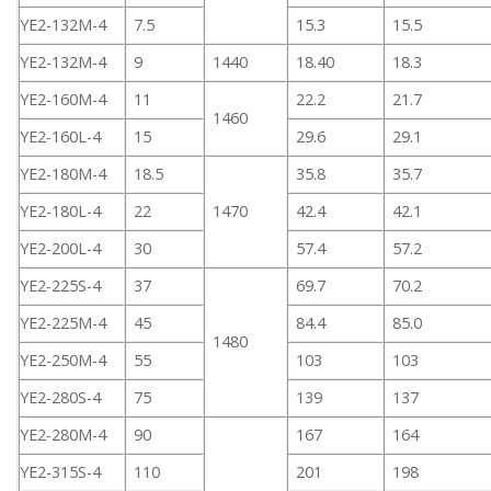
YE2-132M-4
7.5
15.3
15.5
YE2-132M-4
9
1440
18.40
18.3
YE2-160M-4
11
22.2
21.7
1460
YE2-160L-4
15
29.6
29.1
YE2-180M-4
18.5
35.8
35.7
YE2-180L-4
22
1470
42.4
42.1
YE2-200L-4
30
57.4
57.2
YE2-225S-4
37
69.7
70.2
YE2-225M-4
45
84.4
85.0
1480
YE2-250M-4
55
103
103
YE2-280S-4
75
139
137
YE2-280M-4
90
167
164
YE2-315S-4
110
201
198