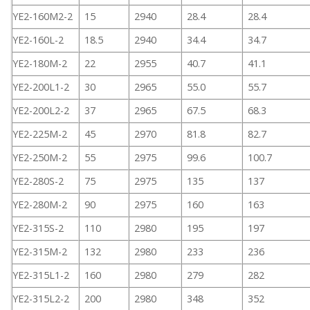
YE2-160M2-2
15
2940
28.4
28.4
YE2-160L-2
18.5
2940
34.4
34.7
YE2-180M-2
22
2955
40.7
41.1
YE2-200L1-2
30
2965
55.0
55.7
YE2-200L2-2
37
2965
67.5
68.3
YE2-225M-2
45
2970
81.8
82.7
YE2-250M-2
55
2975
99.6
100.7
YE2-280S-2
75
2975
135
137
YE2-280M-2
90
2975
160
163
YE2-315S-2
110
2980
195
197
YE2-315M-2
132
2980
233
236
YE2-315L1-2
160
2980
279
282
YE2-315L2-2
200
2980
348
352