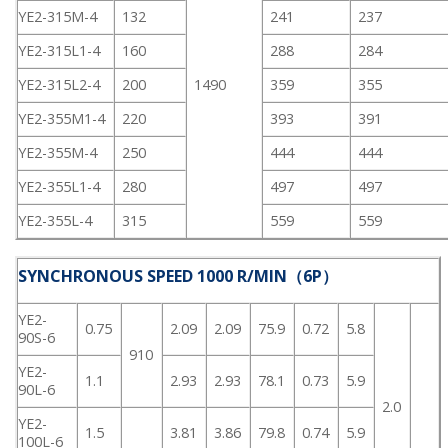
YE2-315M-4
132
241
237
YE2-315L1-4
160
288
284
YE2-315L2-4
200
1490
359
355
YE2-355M1-4
220
393
391
YE2-355M-4
250
444
444
YE2-355L1-4
280
497
497
YE2-355L-4
315
559
559
SYNCHRONOUS SPEED 1000 R/MIN（6P）
YE2-
0.75
2.09
2.09
75.9
0.72
5.8
90S-6
910
YE2-
1.1
2.93
2.93
78.1
0.73
5.9
90L-6
2.0
YE2-
1.5
3.81
3.86
79.8
0.74
5.9
100L-6