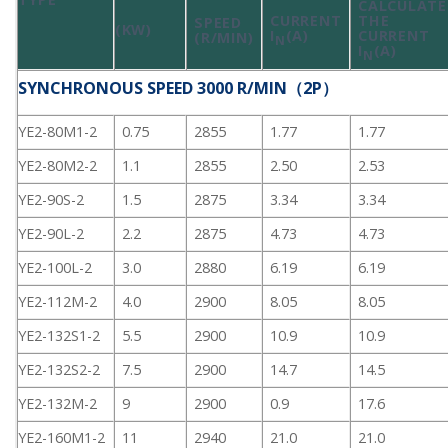
CALCULATE
CURRENT
THE
SPEED
(KW)
I
(A)
CURRENT
(R/MIN)
N
I
(A)
N
SYNCHRONOUS SPEED 3000 R/MIN（2P）
YE2-80M1-2
0.75
2855
1.77
1.77
YE2-80M2-2
1.1
2855
2.50
2.53
YE2-90S-2
1.5
2875
3.34
3.34
YE2-90L-2
2.2
2875
4.73
4.73
YE2-100L-2
3.0
2880
6.19
6.19
YE2-112M-2
4.0
2900
8.05
8.05
YE2-132S1-2
5.5
2900
10.9
10.9
YE2-132S2-2
7.5
2900
14.7
14.5
YE2-132M-2
9
2900
0.9
17.6
YE2-160M1-2
11
2940
21.0
21.0