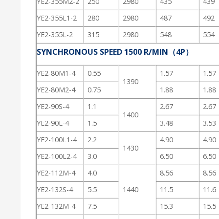
YE2-355M2-2
250
2980
435
439
YE2-355L1-2
280
2980
487
492
YE2-355L-2
315
2980
548
554
SYNCHRONOUS SPEED 1500 R/MIN（4P）
YE2-80M1-4
0.55
1.57
1.57
1390
YE2-80M2-4
0.75
1.88
1.88
YE2-90S-4
1.1
2.67
2.67
1400
YE2-90L-4
1.5
3.48
3.53
YE2-100L1-4
2.2
4.90
4.90
1430
YE2-100L2-4
3.0
6.50
6.50
YE2-112M-4
4.0
8.56
8.56
YE2-132S-4
5.5
1440
11.5
11.6
YE2-132M-4
7.5
15.3
15.5