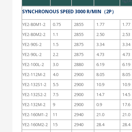
I
(A
N
SYNCHRONOUS SPEED 3000 R/MIN（2P）
YE2-80M1-2
0.75
2855
1.77
1.77
YE2-80M2-2
1.1
2855
2.50
2.53
YE2-90S-2
1.5
2875
3.34
3.34
YE2-90L-2
2.2
2875
4.73
4.73
YE2-100L-2
3.0
2880
6.19
6.19
YE2-112M-2
4.0
2900
8.05
8.05
YE2-132S1-2
5.5
2900
10.9
10.9
YE2-132S2-2
7.5
2900
14.7
14.5
YE2-132M-2
9
2900
0.9
17.6
YE2-160M1-2
11
2940
21.0
21.0
YE2-160M2-2
15
2940
28.4
28.4