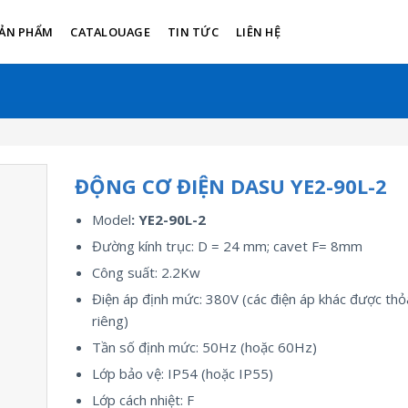
ẢN PHẨM
CATALOUAGE
TIN TỨC
LIÊN HỆ
ĐỘNG CƠ ĐIỆN DASU YE2-90L-2
Model
: YE2-90L-2
Đường kính trục: D = 24 mm; cavet F= 8mm
Công suất: 2.2Kw
Điện áp định mức: 380V (các điện áp khác được thỏ
riêng)
Tần số định mức: 50Hz (hoặc 60Hz)
Lớp bảo vệ: IP54 (hoặc IP55)
Lớp cách nhiệt: F