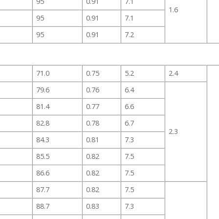
95
0.91
7.1
1.6
95
0.91
7.1
95
0.91
7.2
71.0
0.75
5.2
2.4
79.6
0.76
6.4
81.4
0.77
6.6
82.8
0.78
6.7
2.3
84.3
0.81
7.3
85.5
0.82
7.5
86.6
0.82
7.5
87.7
0.82
7.5
88.7
0.83
7.3