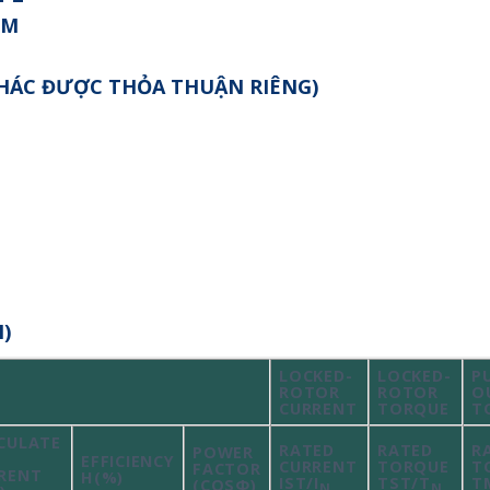
MM
 KHÁC ĐƯỢC THỎA THUẬN RIÊNG)
)
LOCKED-
LOCKED-
P
ROTOR
ROTOR
O
CURRENT
TORQUE
T
CULATE
RATED
RATED
R
POWER
EFFICIENCY
CURRENT
TORQUE
T
FACTOR
RENT
Η(%)
IST/I
TST/T
T
(COSΦ)
N
N