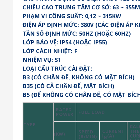
CHIỀU CAO TRUNG TÂM CƠ SỞ: 63 ~ 355
PHẠM VI CÔNG SUẤT: 0,12 ~ 315KW
ĐIỆN ÁP ĐỊNH MỨC: 380V (CÁC ĐIỆN ÁP
TẦN SỐ ĐỊNH MỨC: 50HZ (HOẶC 60HZ)
LỚP BẢO VỆ: IP54 (HOẶC IP55)
LỚP CÁCH NHIỆT: F
NHIỆM VỤ: S1
LOẠI CẤU TRÚC CÀI ĐẶT:
B3 (CÓ CHÂN ĐẾ, KHÔNG CÓ MẶT BÍCH)
B35 (CÓ CẢ CHÂN ĐẾ, MẶT BÍCH)
B5 (ĐẾ KHÔNG CÓ CHÂN ĐẾ, CÓ MẶT BÍCH
RATED
FULL LOAD
POWER
TYPE
CAL
CURRENT
THE
SPEED
(KW)
I
(A)
CUR
(R/MIN)
N