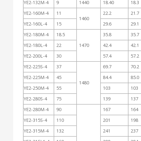
YE2-132M-4
9
1440
18.40
18.3
YE2-160M-4
11
22.2
21.7
1460
YE2-160L-4
15
29.6
29.1
YE2-180M-4
18.5
35.8
35.7
YE2-180L-4
22
1470
42.4
42.1
YE2-200L-4
30
57.4
57.2
YE2-225S-4
37
69.7
70.2
YE2-225M-4
45
84.4
85.0
1480
YE2-250M-4
55
103
103
YE2-280S-4
75
139
137
YE2-280M-4
90
167
164
YE2-315S-4
110
201
198
YE2-315M-4
132
241
237