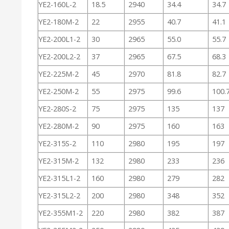
YE2-160L-2
18.5
2940
34.4
34.7
YE2-180M-2
22
2955
40.7
41.1
YE2-200L1-2
30
2965
55.0
55.7
YE2-200L2-2
37
2965
67.5
68.3
YE2-225M-2
45
2970
81.8
82.7
YE2-250M-2
55
2975
99.6
100.
YE2-280S-2
75
2975
135
137
YE2-280M-2
90
2975
160
163
YE2-315S-2
110
2980
195
197
YE2-315M-2
132
2980
233
236
YE2-315L1-2
160
2980
279
282
YE2-315L2-2
200
2980
348
352
YE2-355M1-2
220
2980
382
387