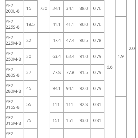
YE2-
15
730
34.1
34.1
88.0
0.76
200L-8
YE2-
18.5
41.1
41.1
90.0
0.76
225S-8
YE2-
22
47.4
47.4
90.5
0.78
225M-8
2.0
YE2-
30
63.4
63.4
91.0
0.79
1.9
250M-8
6.6
YE2-
37
77.8
77.8
91.5
0.79
280S-8
YE2-
45
94.1
94.1
92.0
0.79
280M-8
YE2-
55
111
111
92.8
0.81
315S-8
YE2-
75
151
151
93.0
0.81
315M-8
YE2-