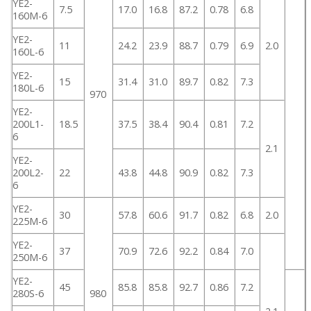
YE2-
7.5
17.0
16.8
87.2
0.78
6.8
160M-6
YE2-
11
24.2
23.9
88.7
0.79
6.9
2.0
160L-6
YE2-
15
31.4
31.0
89.7
0.82
7.3
180L-6
970
YE2-
200L1-
18.5
37.5
38.4
90.4
0.81
7.2
6
2.1
YE2-
200L2-
22
43.8
44.8
90.9
0.82
7.3
6
YE2-
30
57.8
60.6
91.7
0.82
6.8
2.0
225M-6
YE2-
37
70.9
72.6
92.2
0.84
7.0
250M-6
YE2-
45
85.8
85.8
92.7
0.86
7.2
280S-6
980