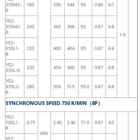
355M3-
185
336
344
95
0.86
6.7
6
YE2-
355M2-
200
363
368
95
0.87
6.8
6
1.9
YE2-
355L1-
220
400
404
95
0.87
6.8
6
YE2-
250
454
460
95
0.87
6.8
355L-6
YE2-
355L2-
280
509
515
95.0
0.87
6.8
6
SYNCHRONOUS SPEED 750 R/MIN（8P）
YE2-
100L1-
0.75
2.40
2.40
71.0
0.67
4.0
8
690
YE2-