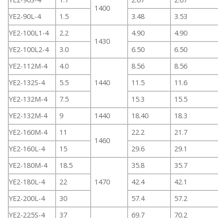
1400
YE2-90L-4
1.5
3.48
3.53
YE2-100L1-4
2.2
4.90
4.90
1430
YE2-100L2-4
3.0
6.50
6.50
YE2-112M-4
4.0
8.56
8.56
YE2-132S-4
5.5
1440
11.5
11.6
YE2-132M-4
7.5
15.3
15.5
YE2-132M-4
9
1440
18.40
18.3
YE2-160M-4
11
22.2
21.7
1460
YE2-160L-4
15
29.6
29.1
YE2-180M-4
18.5
35.8
35.7
YE2-180L-4
22
1470
42.4
42.1
YE2-200L-4
30
57.4
57.2
YE2-225S-4
37
69.7
70.2