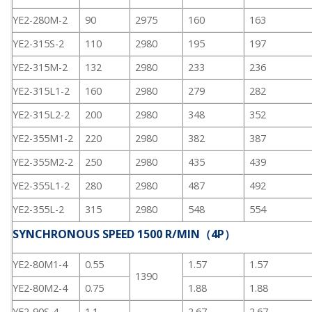
YE2-280M-2
90
2975
160
163
YE2-315S-2
110
2980
195
197
YE2-315M-2
132
2980
233
236
YE2-315L1-2
160
2980
279
282
YE2-315L2-2
200
2980
348
352
YE2-355M1-2
220
2980
382
387
YE2-355M2-2
250
2980
435
439
YE2-355L1-2
280
2980
487
492
YE2-355L-2
315
2980
548
554
SYNCHRONOUS SPEED 1500 R/MIN（4P）
YE2-80M1-4
0.55
1.57
1.57
1390
YE2-80M2-4
0.75
1.88
1.88
YE2-90S-4
1.1
2.67
2.67