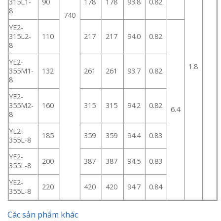
315L1-
90
178
178
93.8
0.82
8
740
YE2-
315L2-
110
217
217
94.0
0.82
8
YE2-
1.8
355M1-
132
261
261
93.7
0.82
8
YE2-
355M2-
160
315
315
94.2
0.82
6.4
8
YE2-
185
359
359
94.4
0.83
355L-8
YE2-
200
387
387
94.5
0.83
355L-8
YE2-
220
420
420
94.7
0.84
355L-8
Các sản phẩm khác