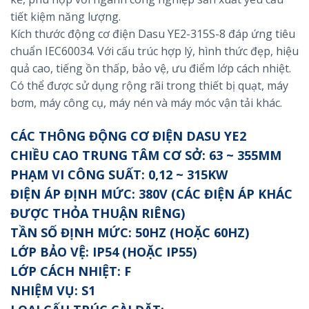
tiết kiệm năng lượng.
Kích thước động cơ điện Dasu YE2-315S-8 đáp ứng tiêu
chuẩn IEC60034. Với cấu trúc hợp lý, hình thức đẹp, hiệu
quả cao, tiếng ồn thấp, bảo vệ, ưu điểm lớp cách nhiệt.
Có thể được sử dụng rộng rãi trong thiết bị quạt, máy
bơm, máy công cụ, máy nén và máy móc vận tải khác.
CÁC THÔNG ĐỘNG CƠ ĐIỆN DASU YE2
CHIỀU CAO TRUNG TÂM CƠ SỞ: 63 ~ 355MM
PHẠM VI CÔNG SUẤT: 0,12 ~ 315KW
ĐIỆN ÁP ĐỊNH MỨC: 380V (CÁC ĐIỆN ÁP KHÁC
ĐƯỢC THỎA THUẬN RIÊNG)
TẦN SỐ ĐỊNH MỨC: 50HZ (HOẶC 60HZ)
LỚP BẢO VỆ: IP54 (HOẶC IP55)
LỚP CÁCH NHIỆT: F
NHIỆM VỤ: S1