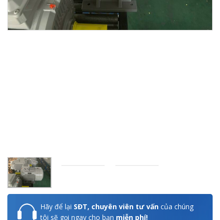
Hãy để lại
SĐT, chuyên viên tư vấn
của chúng
tôi sẽ gọi ngay cho bạn
miễn phí!