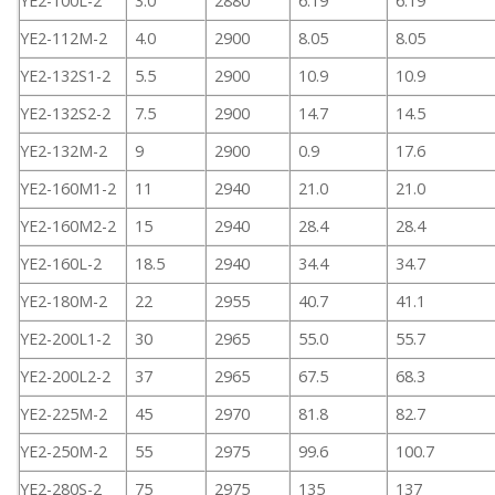
YE2-100L-2
3.0
2880
6.19
6.19
YE2-112M-2
4.0
2900
8.05
8.05
YE2-132S1-2
5.5
2900
10.9
10.9
YE2-132S2-2
7.5
2900
14.7
14.5
YE2-132M-2
9
2900
0.9
17.6
YE2-160M1-2
11
2940
21.0
21.0
YE2-160M2-2
15
2940
28.4
28.4
YE2-160L-2
18.5
2940
34.4
34.7
YE2-180M-2
22
2955
40.7
41.1
YE2-200L1-2
30
2965
55.0
55.7
YE2-200L2-2
37
2965
67.5
68.3
YE2-225M-2
45
2970
81.8
82.7
YE2-250M-2
55
2975
99.6
100.7
YE2-280S-2
75
2975
135
137