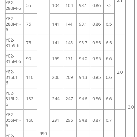
2.1
YE2-
55
104
104
93.1
0.86
7.2
280M-6
YE2-
280M1-
75
141
141
93.1
0.86
6.5
6
YE2-
75
141
143
93.7
0.85
6.5
315S-6
YE2-
90
169
171
94.0
0.85
6.6
315M-6
YE2-
2.0
315L1-
110
206
209
94.3
0.85
6.6
6
YE2-
315L2-
132
244
247
94.6
0.86
6.6
6
2.0
YE2-
355M1-
160
291
295
94.8
0.87
6.7
6
990
YE2-