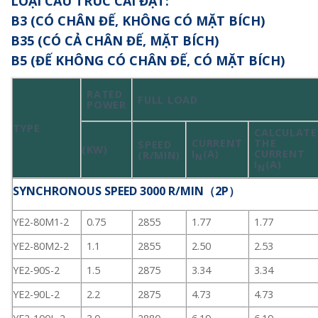
LOẠI CẤU TRÚC CÀI ĐẶT:
B3 (CÓ CHÂN ĐẾ, KHÔNG CÓ MẶT BÍCH)
B35 (CÓ CẢ CHÂN ĐẾ, MẶT BÍCH)
B5 (ĐẾ KHÔNG CÓ CHÂN ĐẾ, CÓ MẶT BÍCH)
RATED
FULL LOAD
POWER
TYPE
CALCULATE
CURRENT
THE
SPEED
(KW)
I
(A)
CURRENT
(R/MIN)
N
I
(A)
N
SYNCHRONOUS SPEED 3000 R/MIN（2P）
YE2-80M1-2
0.75
2855
1.77
1.77
YE2-80M2-2
1.1
2855
2.50
2.53
YE2-90S-2
1.5
2875
3.34
3.34
YE2-90L-2
2.2
2875
4.73
4.73