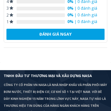
0%
| 0 đánh giá
4
0%
| 0 đánh giá
3
0%
| 0 đánh giá
2
0%
| 0 đánh giá
1
ĐÁNH GIÁ NGAY
TNHH ĐẦU TƯ THƯƠNG MẠI VÀ XÂU DỰNG NASA
CÔNG TY CỔ PHẦN VN NASA LÀ NHÀ NHẬP KHẨU VÀ PHÂN PHỐI MÁY
BƠM
NƯỚC, THIẾT BỊ ĐIỆN CƠ, CƠ KHÍ SỐ 1 TẠI VIỆT NAM. VỚI BỀ
DÀY KINH NGHIỆM 15 NĂM TRONG LĨNH VỰC NÀY, NASA TỰ HÀO LÀ
THƯƠNG HIỆU TIN DÙNG CỦA HÀNG NGÀN KHÁCH HÀNG TRÊN