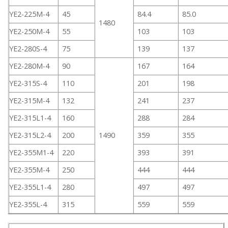
YE2-225M-4
45
84.4
85.0
1480
YE2-250M-4
55
103
103
YE2-280S-4
75
139
137
YE2-280M-4
90
167
164
YE2-315S-4
110
201
198
YE2-315M-4
132
241
237
YE2-315L1-4
160
288
284
YE2-315L2-4
200
1490
359
355
YE2-355M1-4
220
393
391
YE2-355M-4
250
444
444
YE2-355L1-4
280
497
497
YE2-355L-4
315
559
559