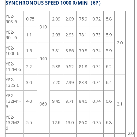
SYNCHRONOUS SPEED 1000 R/MIN（6P）
YE2-
0.75
2.09
2.09
75.9
0.72
5.8
90S-6
910
YE2-
1.1
2.93
2.93
78.1
0.73
5.9
90L-6
2.0
YE2-
1.5
3.81
3.86
79.8
0.74
5.9
100L-6
940
YE2-
2.2
5.38
5.52
81.8
0.74
6.2
112M-6
YE2-
3.0
7.20
7.39
83.3
0.74
6.4
132S-6
YE2-
132M1-
4.0
9.45
9.71
84.6
0.74
6.6
960
2.1
6
YE2-
132M2-
5.5
12.6
13.0
86.0
0.75
6.8
6
2.0