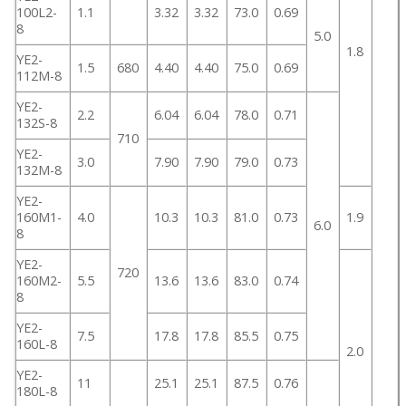
100L2-
1.1
3.32
3.32
73.0
0.69
8
5.0
1.8
YE2-
1.5
680
4.40
4.40
75.0
0.69
112M-8
YE2-
2.2
6.04
6.04
78.0
0.71
132S-8
710
YE2-
3.0
7.90
7.90
79.0
0.73
132M-8
YE2-
160M1-
4.0
10.3
10.3
81.0
0.73
1.9
6.0
8
YE2-
720
160M2-
5.5
13.6
13.6
83.0
0.74
8
YE2-
7.5
17.8
17.8
85.5
0.75
160L-8
2.0
YE2-
11
25.1
25.1
87.5
0.76
180L-8