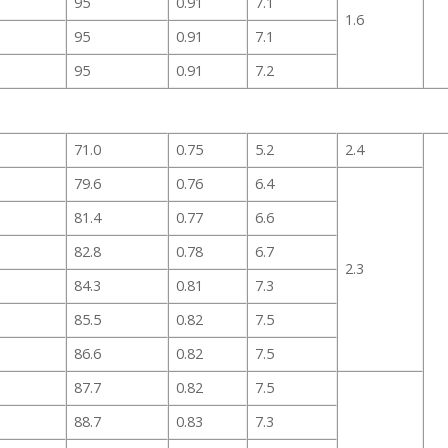
95
0.91
7.1
1.6
95
0.91
7.1
95
0.91
7.2
71.0
0.75
5.2
2.4
79.6
0.76
6.4
81.4
0.77
6.6
82.8
0.78
6.7
2.3
84.3
0.81
7.3
85.5
0.82
7.5
86.6
0.82
7.5
87.7
0.82
7.5
88.7
0.83
7.3