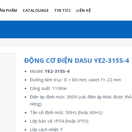
ẢN PHẨM
CATALOUAGE
TIN TỨC
LIÊN HỆ
ĐỘNG CƠ ĐIỆN DASU YE2-315S-4
Model
: YE2-315S-4
Đường kính trục: D = 80 mm; cavet F= 22 mm
Công suất: 110Kw
Điện áp định mức: 380V (các điện áp khác được thỏ
riêng)
Tần số định mức: 50Hz (hoặc 60Hz)
Lớp bảo vệ: IP54 (hoặc IP55)
Lớp cách nhiệt: F