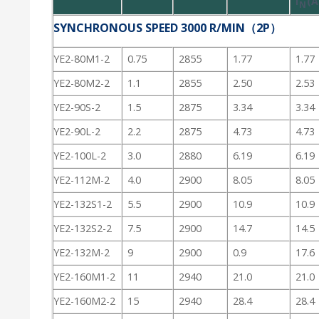
I
(A
N
SYNCHRONOUS SPEED 3000 R/MIN（2P）
YE2-80M1-2
0.75
2855
1.77
1.77
YE2-80M2-2
1.1
2855
2.50
2.53
YE2-90S-2
1.5
2875
3.34
3.34
YE2-90L-2
2.2
2875
4.73
4.73
YE2-100L-2
3.0
2880
6.19
6.19
YE2-112M-2
4.0
2900
8.05
8.05
YE2-132S1-2
5.5
2900
10.9
10.9
YE2-132S2-2
7.5
2900
14.7
14.5
YE2-132M-2
9
2900
0.9
17.6
YE2-160M1-2
11
2940
21.0
21.0
YE2-160M2-2
15
2940
28.4
28.4