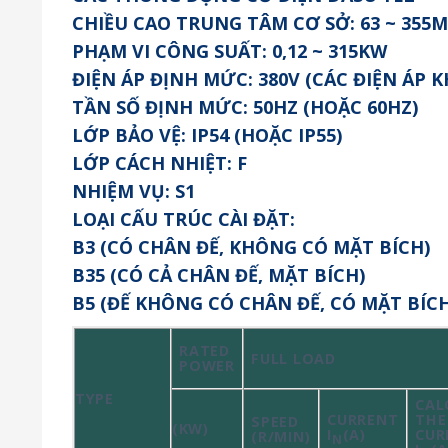
CHIỀU CAO TRUNG TÂM CƠ SỞ: 63 ~ 355
PHẠM VI CÔNG SUẤT: 0,12 ~ 315KW
ĐIỆN ÁP ĐỊNH MỨC: 380V (CÁC ĐIỆN ÁP
TẦN SỐ ĐỊNH MỨC: 50HZ (HOẶC 60HZ)
LỚP BẢO VỆ: IP54 (HOẶC IP55)
LỚP CÁCH NHIỆT: F
NHIỆM VỤ: S1
LOẠI CẤU TRÚC CÀI ĐẶT:
B3 (CÓ CHÂN ĐẾ, KHÔNG CÓ MẶT BÍCH)
B35 (CÓ CẢ CHÂN ĐẾ, MẶT BÍCH)
B5 (ĐẾ KHÔNG CÓ CHÂN ĐẾ, CÓ MẶT BÍCH
RATED
FULL LOAD
POWER
TYPE
CAL
CURRENT
THE
SPEED
(KW)
I
(A)
CUR
(R/MIN)
N