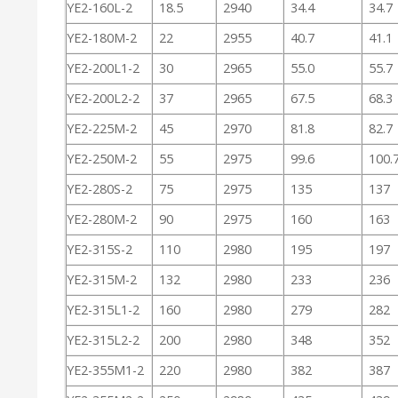
YE2-160L-2
18.5
2940
34.4
34.7
YE2-180M-2
22
2955
40.7
41.1
YE2-200L1-2
30
2965
55.0
55.7
YE2-200L2-2
37
2965
67.5
68.3
YE2-225M-2
45
2970
81.8
82.7
YE2-250M-2
55
2975
99.6
100.
YE2-280S-2
75
2975
135
137
YE2-280M-2
90
2975
160
163
YE2-315S-2
110
2980
195
197
YE2-315M-2
132
2980
233
236
YE2-315L1-2
160
2980
279
282
YE2-315L2-2
200
2980
348
352
YE2-355M1-2
220
2980
382
387