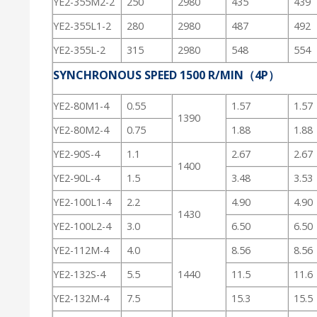
YE2-355M2-2
250
2980
435
439
YE2-355L1-2
280
2980
487
492
YE2-355L-2
315
2980
548
554
SYNCHRONOUS SPEED 1500 R/MIN（4P）
YE2-80M1-4
0.55
1.57
1.57
1390
YE2-80M2-4
0.75
1.88
1.88
YE2-90S-4
1.1
2.67
2.67
1400
YE2-90L-4
1.5
3.48
3.53
YE2-100L1-4
2.2
4.90
4.90
1430
YE2-100L2-4
3.0
6.50
6.50
YE2-112M-4
4.0
8.56
8.56
YE2-132S-4
5.5
1440
11.5
11.6
YE2-132M-4
7.5
15.3
15.5