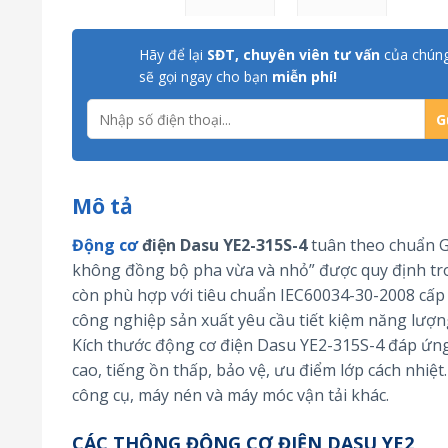
Hãy để lại
SĐT, chuyên viên tư vấn
của chúng
sẽ gọi ngay cho bạn
miễn phí!
Mô tả
Động cơ
điện Dasu YE2-315S-4
tuân theo chuẩn G
không đồng bộ pha vừa và nhỏ” được quy định tro
còn phù hợp với tiêu chuẩn IEC60034-30-2008 cấp 
công nghiệp sản xuất yêu cầu tiết kiệm năng lượn
Kích thước động cơ điện Dasu YE2-315S-4 đáp ứng t
cao, tiếng ồn thấp, bảo vệ, ưu điểm lớp cách nhiệ
công cụ, máy nén và máy móc vận tải khác.
CÁC THÔNG ĐỘNG CƠ ĐIỆN DASU YE2