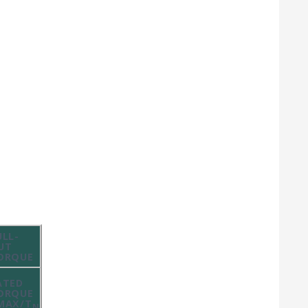
ULL-
UT
ORQUE
ATED
ORQUE
MAX/T
N