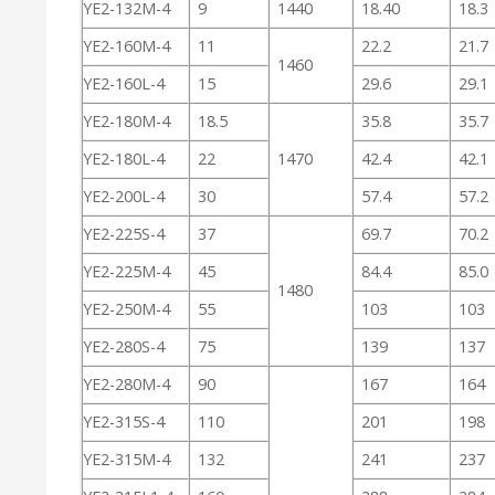
YE2-132M-4
9
1440
18.40
18.3
YE2-160M-4
11
22.2
21.7
1460
YE2-160L-4
15
29.6
29.1
YE2-180M-4
18.5
35.8
35.7
YE2-180L-4
22
1470
42.4
42.1
YE2-200L-4
30
57.4
57.2
YE2-225S-4
37
69.7
70.2
YE2-225M-4
45
84.4
85.0
1480
YE2-250M-4
55
103
103
YE2-280S-4
75
139
137
YE2-280M-4
90
167
164
YE2-315S-4
110
201
198
YE2-315M-4
132
241
237