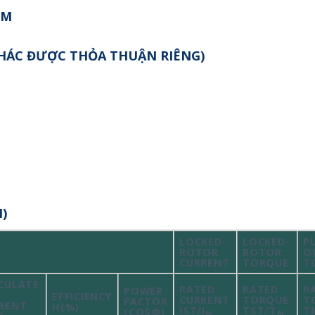
MM
 KHÁC ĐƯỢC THỎA THUẬN RIÊNG)
)
LOCKED-
LOCKED-
P
ROTOR
ROTOR
O
CURRENT
TORQUE
T
CULATE
RATED
RATED
R
POWER
EFFICIENCY
CURRENT
TORQUE
T
FACTOR
RENT
Η(%)
IST/I
TST/T
T
(COSΦ)
N
N