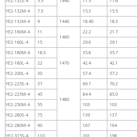
YE2-132S-4
5.5
1440
11.5
11.6
YE2-132M-4
7.5
15.3
15.5
YE2-132M-4
9
1440
18.40
18.3
YE2-160M-4
11
22.2
21.7
1460
YE2-160L-4
15
29.6
29.1
YE2-180M-4
18.5
35.8
35.7
YE2-180L-4
22
1470
42.4
42.1
YE2-200L-4
30
57.4
57.2
YE2-225S-4
37
69.7
70.2
YE2-225M-4
45
84.4
85.0
1480
YE2-250M-4
55
103
103
YE2-280S-4
75
139
137
YE2-280M-4
90
167
164
YE2-315S-4
110
201
198