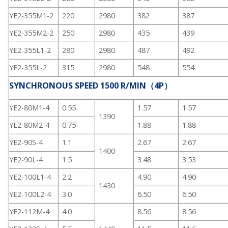
YE2-355M1-2
220
2980
382
387
YE2-355M2-2
250
2980
435
439
YE2-355L1-2
280
2980
487
492
YE2-355L-2
315
2980
548
554
SYNCHRONOUS SPEED 1500 R/MIN（4P）
YE2-80M1-4
0.55
1.57
1.57
1390
YE2-80M2-4
0.75
1.88
1.88
YE2-90S-4
1.1
2.67
2.67
1400
YE2-90L-4
1.5
3.48
3.53
YE2-100L1-4
2.2
4.90
4.90
1430
YE2-100L2-4
3.0
6.50
6.50
YE2-112M-4
4.0
8.56
8.56