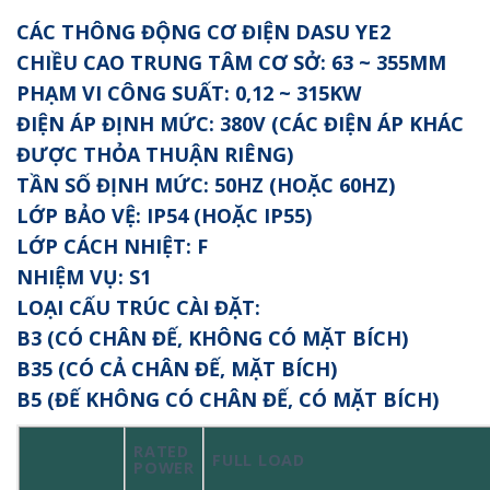
CÁC THÔNG ĐỘNG CƠ ĐIỆN DASU YE2
CHIỀU CAO TRUNG TÂM CƠ SỞ: 63 ~ 355MM
PHẠM VI CÔNG SUẤT: 0,12 ~ 315KW
ĐIỆN ÁP ĐỊNH MỨC: 380V (CÁC ĐIỆN ÁP KHÁC
ĐƯỢC THỎA THUẬN RIÊNG)
TẦN SỐ ĐỊNH MỨC: 50HZ (HOẶC 60HZ)
LỚP BẢO VỆ: IP54 (HOẶC IP55)
LỚP CÁCH NHIỆT: F
NHIỆM VỤ: S1
LOẠI CẤU TRÚC CÀI ĐẶT:
B3 (CÓ CHÂN ĐẾ, KHÔNG CÓ MẶT BÍCH)
B35 (CÓ CẢ CHÂN ĐẾ, MẶT BÍCH)
B5 (ĐẾ KHÔNG CÓ CHÂN ĐẾ, CÓ MẶT BÍCH)
RATED
FULL LOAD
POWER