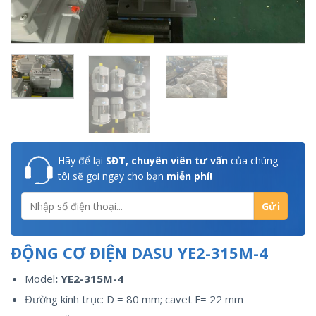
Hãy để lại
SĐT, chuyên viên tư vấn
của chúng
tôi sẽ gọi ngay cho bạn
miễn phí!
ĐỘNG CƠ ĐIỆN DASU YE2-315M-4
Model
: YE2-315M-4
Đường kính trục: D = 80 mm; cavet F= 22 mm