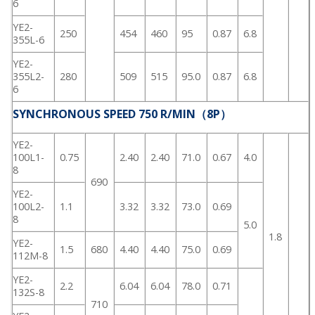
6
YE2-
250
454
460
95
0.87
6.8
355L-6
YE2-
355L2-
280
509
515
95.0
0.87
6.8
6
SYNCHRONOUS SPEED 750 R/MIN（8P）
YE2-
100L1-
0.75
2.40
2.40
71.0
0.67
4.0
8
690
YE2-
100L2-
1.1
3.32
3.32
73.0
0.69
8
5.0
1.8
YE2-
1.5
680
4.40
4.40
75.0
0.69
112M-8
YE2-
2.2
6.04
6.04
78.0
0.71
132S-8
710