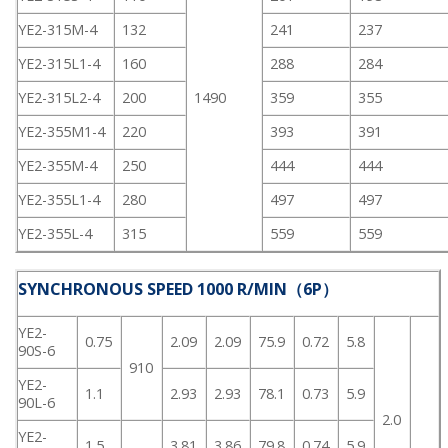
YE2-315M-4
132
241
237
YE2-315L1-4
160
288
284
YE2-315L2-4
200
1490
359
355
YE2-355M1-4
220
393
391
YE2-355M-4
250
444
444
YE2-355L1-4
280
497
497
YE2-355L-4
315
559
559
SYNCHRONOUS SPEED 1000 R/MIN（6P）
YE2-
0.75
2.09
2.09
75.9
0.72
5.8
90S-6
910
YE2-
1.1
2.93
2.93
78.1
0.73
5.9
90L-6
2.0
YE2-
1.5
3.81
3.86
79.8
0.74
5.9