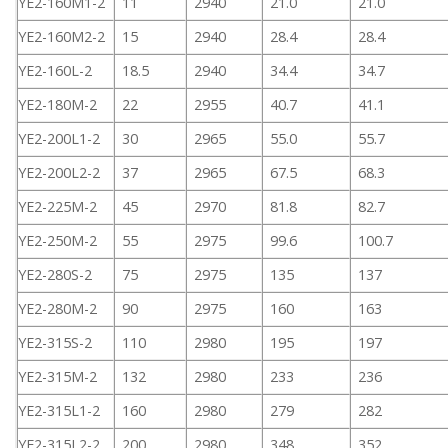
YE2-160M1-2
11
2940
21.0
21.0
YE2-160M2-2
15
2940
28.4
28.4
YE2-160L-2
18.5
2940
34.4
34.7
YE2-180M-2
22
2955
40.7
41.1
YE2-200L1-2
30
2965
55.0
55.7
YE2-200L2-2
37
2965
67.5
68.3
YE2-225M-2
45
2970
81.8
82.7
YE2-250M-2
55
2975
99.6
100.7
YE2-280S-2
75
2975
135
137
YE2-280M-2
90
2975
160
163
YE2-315S-2
110
2980
195
197
YE2-315M-2
132
2980
233
236
YE2-315L1-2
160
2980
279
282
YE2-315L2-2
200
2980
348
352