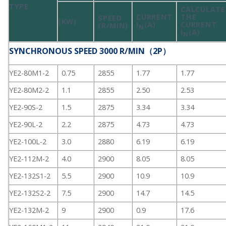
TYPE
CALCULATE
CURRENT
THE
SPEED
(KW)
I
(A)
CURRENT
(R/MIN)
N
I
(A)
N
SYNCHRONOUS SPEED 3000 R/MIN（2P）
YE2-80M1-2
0.75
2855
1.77
1.77
YE2-80M2-2
1.1
2855
2.50
2.53
YE2-90S-2
1.5
2875
3.34
3.34
YE2-90L-2
2.2
2875
4.73
4.73
YE2-100L-2
3.0
2880
6.19
6.19
YE2-112M-2
4.0
2900
8.05
8.05
YE2-132S1-2
5.5
2900
10.9
10.9
YE2-132S2-2
7.5
2900
14.7
14.5
YE2-132M-2
9
2900
0.9
17.6