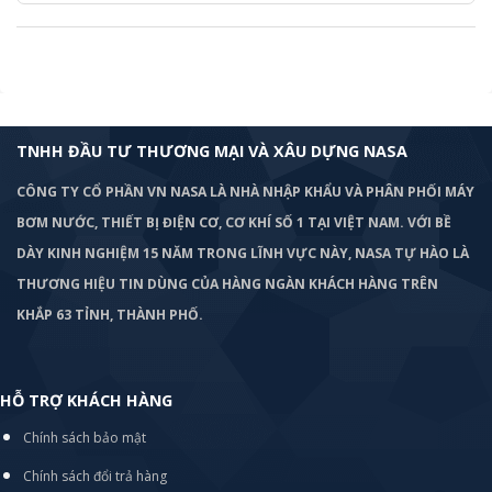
TNHH ĐẦU TƯ THƯƠNG MẠI VÀ XÂU DỰNG NASA
CÔNG TY CỔ PHẦN VN NASA LÀ NHÀ NHẬP KHẨU VÀ PHÂN PHỐI MÁY
BƠM
NƯỚC, THIẾT BỊ ĐIỆN CƠ, CƠ KHÍ SỐ 1 TẠI VIỆT NAM. VỚI BỀ
DÀY KINH NGHIỆM 15 NĂM TRONG LĨNH VỰC NÀY, NASA TỰ HÀO LÀ
THƯƠNG HIỆU TIN DÙNG CỦA HÀNG NGÀN KHÁCH HÀNG TRÊN
KHẮP 63 TỈNH, THÀNH PHỐ.
HỖ TRỢ KHÁCH HÀNG
Chính sách bảo mật
Chính sách đổi trả hàng