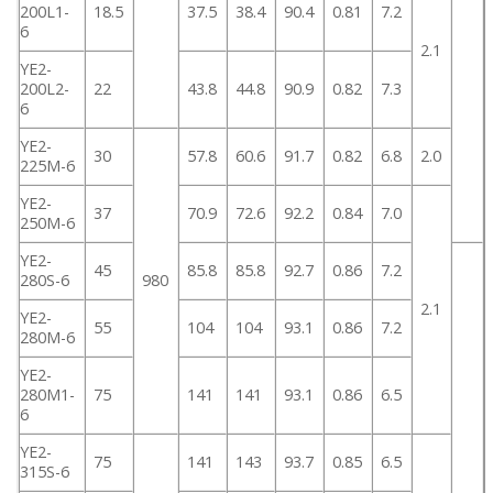
200L1-
18.5
37.5
38.4
90.4
0.81
7.2
6
2.1
YE2-
200L2-
22
43.8
44.8
90.9
0.82
7.3
6
YE2-
30
57.8
60.6
91.7
0.82
6.8
2.0
225M-6
YE2-
37
70.9
72.6
92.2
0.84
7.0
250M-6
YE2-
45
85.8
85.8
92.7
0.86
7.2
280S-6
980
2.1
YE2-
55
104
104
93.1
0.86
7.2
280M-6
YE2-
280M1-
75
141
141
93.1
0.86
6.5
6
YE2-
75
141
143
93.7
0.85
6.5
315S-6