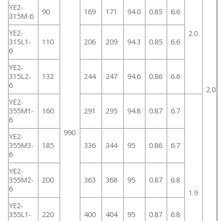
YE2-
90
169
171
94.0
0.85
6.6
315M-6
YE2-
2.0
315L1-
110
206
209
94.3
0.85
6.6
6
YE2-
315L2-
132
244
247
94.6
0.86
6.6
6
2.0
YE2-
355M1-
160
291
295
94.8
0.87
6.7
6
990
YE2-
355M3-
185
336
344
95
0.86
6.7
6
YE2-
355M2-
200
363
368
95
0.87
6.8
6
1.9
YE2-
355L1-
220
400
404
95
0.87
6.8