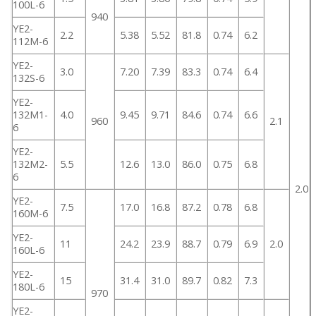
100L-6
940
YE2-
2.2
5.38
5.52
81.8
0.74
6.2
112M-6
YE2-
3.0
7.20
7.39
83.3
0.74
6.4
132S-6
YE2-
132M1-
4.0
9.45
9.71
84.6
0.74
6.6
960
2.1
6
YE2-
132M2-
5.5
12.6
13.0
86.0
0.75
6.8
6
2.0
YE2-
7.5
17.0
16.8
87.2
0.78
6.8
160M-6
YE2-
11
24.2
23.9
88.7
0.79
6.9
2.0
160L-6
YE2-
15
31.4
31.0
89.7
0.82
7.3
180L-6
970
YE2-