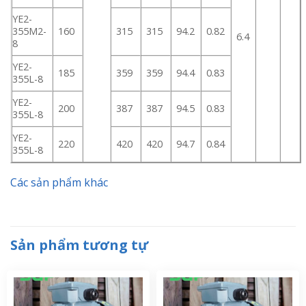
YE2-
355M2-
160
315
315
94.2
0.82
6.4
8
YE2-
185
359
359
94.4
0.83
355L-8
YE2-
200
387
387
94.5
0.83
355L-8
YE2-
220
420
420
94.7
0.84
355L-8
Các sản phẩm khác
Sản phẩm tương tự