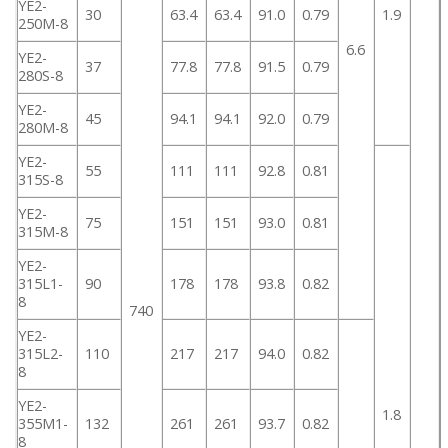
YE2-
30
63.4
63.4
91.0
0.79
1.9
250M-8
6.6
YE2-
37
77.8
77.8
91.5
0.79
280S-8
YE2-
45
94.1
94.1
92.0
0.79
280M-8
YE2-
55
111
111
92.8
0.81
315S-8
YE2-
75
151
151
93.0
0.81
315M-8
YE2-
315L1-
90
178
178
93.8
0.82
8
740
YE2-
315L2-
110
217
217
94.0
0.82
8
YE2-
1.8
355M1-
132
261
261
93.7
0.82
8