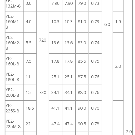
YE2-
3.0
7.90
7.90
79.0
0.73
132M-8
YE2-
160M1-
4.0
10.3
10.3
81.0
0.73
1.9
6.0
8
YE2-
720
160M2-
5.5
13.6
13.6
83.0
0.74
8
YE2-
7.5
17.8
17.8
85.5
0.75
160L-8
2.0
YE2-
11
25.1
25.1
87.5
0.76
180L-8
YE2-
15
730
34.1
34.1
88.0
0.76
200L-8
YE2-
18.5
41.1
41.1
90.0
0.76
225S-8
YE2-
22
47.4
47.4
90.5
0.78
225M-8
2.0