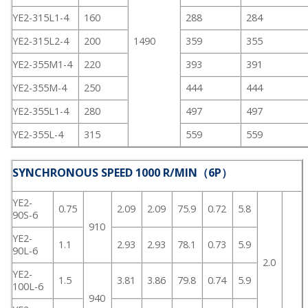
YE2-315L1-4
160
288
284
YE2-315L2-4
200
1490
359
355
YE2-355M1-4
220
393
391
YE2-355M-4
250
444
444
YE2-355L1-4
280
497
497
YE2-355L-4
315
559
559
SYNCHRONOUS SPEED 1000 R/MIN（6P）
YE2-
0.75
2.09
2.09
75.9
0.72
5.8
90S-6
910
YE2-
1.1
2.93
2.93
78.1
0.73
5.9
90L-6
2.0
YE2-
1.5
3.81
3.86
79.8
0.74
5.9
100L-6
940