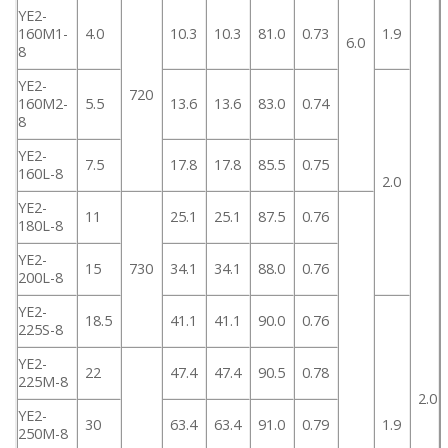
YE2-
160M1-
4.0
10.3
10.3
81.0
0.73
1.9
6.0
8
YE2-
720
160M2-
5.5
13.6
13.6
83.0
0.74
8
YE2-
7.5
17.8
17.8
85.5
0.75
160L-8
2.0
YE2-
11
25.1
25.1
87.5
0.76
180L-8
YE2-
15
730
34.1
34.1
88.0
0.76
200L-8
YE2-
18.5
41.1
41.1
90.0
0.76
225S-8
YE2-
22
47.4
47.4
90.5
0.78
225M-8
2.0
YE2-
30
63.4
63.4
91.0
0.79
1.9
250M-8