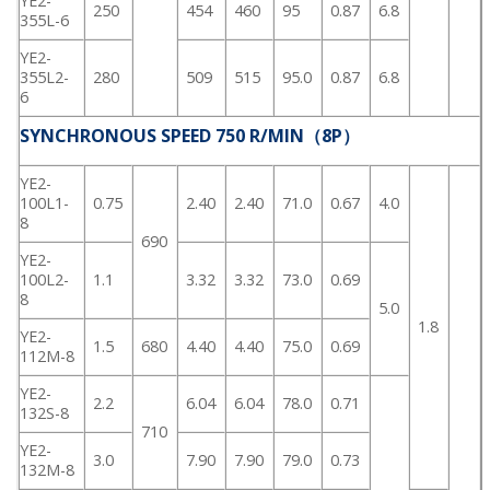
YE2-
250
454
460
95
0.87
6.8
355L-6
YE2-
355L2-
280
509
515
95.0
0.87
6.8
6
SYNCHRONOUS SPEED 750 R/MIN（8P）
YE2-
100L1-
0.75
2.40
2.40
71.0
0.67
4.0
8
690
YE2-
100L2-
1.1
3.32
3.32
73.0
0.69
8
5.0
1.8
YE2-
1.5
680
4.40
4.40
75.0
0.69
112M-8
YE2-
2.2
6.04
6.04
78.0
0.71
132S-8
710
YE2-
3.0
7.90
7.90
79.0
0.73
132M-8