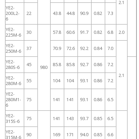
2.1
YE2-
200L2-
22
43.8
44.8
90.9
0.82
7.3
6
YE2-
30
57.8
60.6
91.7
0.82
6.8
2.0
225M-6
YE2-
37
70.9
72.6
92.2
0.84
7.0
250M-6
YE2-
45
85.8
85.8
92.7
0.86
7.2
280S-6
980
2.1
YE2-
55
104
104
93.1
0.86
7.2
280M-6
YE2-
280M1-
75
141
141
93.1
0.86
6.5
6
YE2-
75
141
143
93.7
0.85
6.5
315S-6
YE2-
90
169
171
94.0
0.85
6.6
315M-6