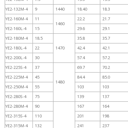
YE2-132M-4
9
1440
18.40
18.3
YE2-160M-4
11
22.2
21.7
1460
YE2-160L-4
15
29.6
29.1
YE2-180M-4
18.5
35.8
35.7
YE2-180L-4
22
1470
42.4
42.1
YE2-200L-4
30
57.4
57.2
YE2-225S-4
37
69.7
70.2
YE2-225M-4
45
84.4
85.0
1480
YE2-250M-4
55
103
103
YE2-280S-4
75
139
137
YE2-280M-4
90
167
164
YE2-315S-4
110
201
198
YE2-315M-4
132
241
237