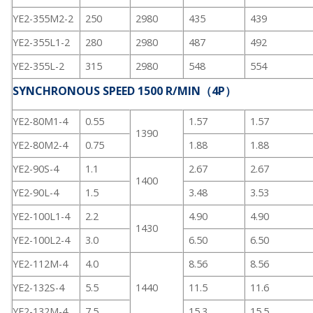
YE2-355M2-2
250
2980
435
439
YE2-355L1-2
280
2980
487
492
YE2-355L-2
315
2980
548
554
SYNCHRONOUS SPEED 1500 R/MIN（4P）
YE2-80M1-4
0.55
1.57
1.57
1390
YE2-80M2-4
0.75
1.88
1.88
YE2-90S-4
1.1
2.67
2.67
1400
YE2-90L-4
1.5
3.48
3.53
YE2-100L1-4
2.2
4.90
4.90
1430
YE2-100L2-4
3.0
6.50
6.50
YE2-112M-4
4.0
8.56
8.56
YE2-132S-4
5.5
1440
11.5
11.6
YE2-132M-4
7.5
15.3
15.5