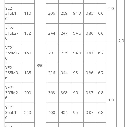
YE2-
2.0
315L1-
110
206
209
94.3
0.85
6.6
6
YE2-
315L2-
132
244
247
94.6
0.86
6.6
6
2.0
YE2-
355M1-
160
291
295
94.8
0.87
6.7
6
990
YE2-
355M3-
185
336
344
95
0.86
6.7
6
YE2-
355M2-
200
363
368
95
0.87
6.8
6
1.9
YE2-
355L1-
220
400
404
95
0.87
6.8
6