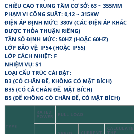
CHIỀU CAO TRUNG TÂM CƠ SỞ: 63 ~ 355MM
PHẠM VI CÔNG SUẤT: 0,12 ~ 315KW
ĐIỆN ÁP ĐỊNH MỨC: 380V (CÁC ĐIỆN ÁP KHÁC
ĐƯỢC THỎA THUẬN RIÊNG)
TẦN SỐ ĐỊNH MỨC: 50HZ (HOẶC 60HZ)
LỚP BẢO VỆ: IP54 (HOẶC IP55)
LỚP CÁCH NHIỆT: F
NHIỆM VỤ: S1
LOẠI CẤU TRÚC CÀI ĐẶT:
B3 (CÓ CHÂN ĐẾ, KHÔNG CÓ MẶT BÍCH)
B35 (CÓ CẢ CHÂN ĐẾ, MẶT BÍCH)
B5 (ĐẾ KHÔNG CÓ CHÂN ĐẾ, CÓ MẶT BÍCH)
RATED
FULL LOAD
POWER
TYPE
CALCULATE
CURRENT
THE
SPEED