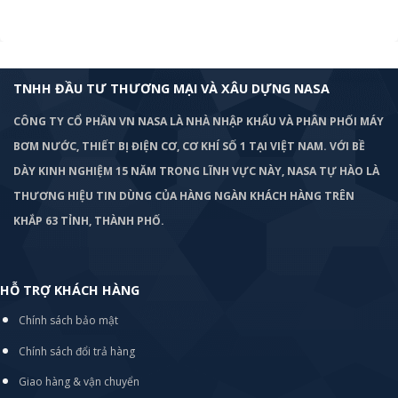
TNHH ĐẦU TƯ THƯƠNG MẠI VÀ XÂU DỰNG NASA
CÔNG TY CỔ PHẦN VN NASA LÀ NHÀ NHẬP KHẨU VÀ PHÂN PHỐI MÁY
BƠM
NƯỚC, THIẾT BỊ ĐIỆN CƠ, CƠ KHÍ SỐ 1 TẠI VIỆT NAM. VỚI BỀ
DÀY KINH NGHIỆM 15 NĂM TRONG LĨNH VỰC NÀY, NASA TỰ HÀO LÀ
THƯƠNG HIỆU TIN DÙNG CỦA HÀNG NGÀN KHÁCH HÀNG TRÊN
KHẮP 63 TỈNH, THÀNH PHỐ.
HỖ TRỢ KHÁCH HÀNG
Chính sách bảo mật
Chính sách đổi trả hàng
Giao hàng & vận chuyển