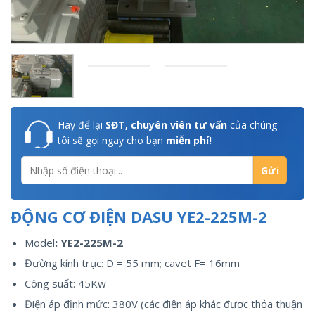
Hãy để lại
SĐT, chuyên viên tư vấn
của chúng
tôi sẽ gọi ngay cho bạn
miễn phí!
ĐỘNG CƠ ĐIỆN DASU YE2-225M-2
Model
: YE2-225M-2
Đường kính trục: D = 55 mm; cavet F= 16mm
Công suất: 45Kw
Điện áp định mức: 380V (các điện áp khác được thỏa thuận