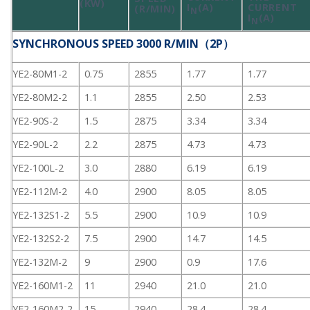
(KW)
I
(A)
CURRENT
(R/MIN)
N
I
(A)
N
SYNCHRONOUS SPEED 3000 R/MIN（2P）
YE2-80M1-2
0.75
2855
1.77
1.77
YE2-80M2-2
1.1
2855
2.50
2.53
YE2-90S-2
1.5
2875
3.34
3.34
YE2-90L-2
2.2
2875
4.73
4.73
YE2-100L-2
3.0
2880
6.19
6.19
YE2-112M-2
4.0
2900
8.05
8.05
YE2-132S1-2
5.5
2900
10.9
10.9
YE2-132S2-2
7.5
2900
14.7
14.5
YE2-132M-2
9
2900
0.9
17.6
YE2-160M1-2
11
2940
21.0
21.0
YE2-160M2-2
15
2940
28.4
28.4