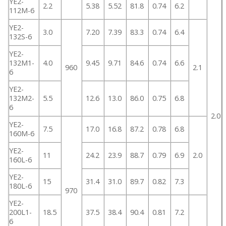
YE2-
2.2
5.38
5.52
81.8
0.74
6.2
112M-6
YE2-
3.0
7.20
7.39
83.3
0.74
6.4
132S-6
YE2-
132M1-
4.0
9.45
9.71
84.6
0.74
6.6
960
2.1
6
YE2-
132M2-
5.5
12.6
13.0
86.0
0.75
6.8
6
2.0
YE2-
7.5
17.0
16.8
87.2
0.78
6.8
160M-6
YE2-
11
24.2
23.9
88.7
0.79
6.9
2.0
160L-6
YE2-
15
31.4
31.0
89.7
0.82
7.3
180L-6
970
YE2-
200L1-
18.5
37.5
38.4
90.4
0.81
7.2
6