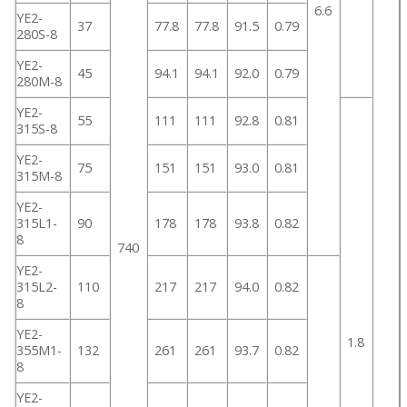
6.6
YE2-
37
77.8
77.8
91.5
0.79
280S-8
YE2-
45
94.1
94.1
92.0
0.79
280M-8
YE2-
55
111
111
92.8
0.81
315S-8
YE2-
75
151
151
93.0
0.81
315M-8
YE2-
315L1-
90
178
178
93.8
0.82
8
740
YE2-
315L2-
110
217
217
94.0
0.82
8
YE2-
1.8
355M1-
132
261
261
93.7
0.82
8
YE2-