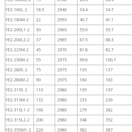
YE2-160L-2
18.5
2940
34.4
34.7
YE2-180M-2
22
2955
40.7
41.1
YE2-200L1-2
30
2965
55.0
55.7
YE2-200L2-2
37
2965
67.5
68.3
YE2-225M-2
45
2970
81.8
82.7
YE2-250M-2
55
2975
99.6
100.7
YE2-280S-2
75
2975
135
137
YE2-280M-2
90
2975
160
163
YE2-315S-2
110
2980
195
197
YE2-315M-2
132
2980
233
236
YE2-315L1-2
160
2980
279
282
YE2-315L2-2
200
2980
348
352
YE2-355M1-2
220
2980
382
387