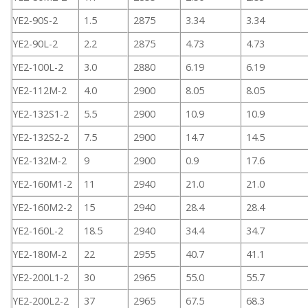
YE2-90S-2
1.5
2875
3.34
3.34
YE2-90L-2
2.2
2875
4.73
4.73
YE2-100L-2
3.0
2880
6.19
6.19
YE2-112M-2
4.0
2900
8.05
8.05
YE2-132S1-2
5.5
2900
10.9
10.9
YE2-132S2-2
7.5
2900
14.7
14.5
YE2-132M-2
9
2900
0.9
17.6
YE2-160M1-2
11
2940
21.0
21.0
YE2-160M2-2
15
2940
28.4
28.4
YE2-160L-2
18.5
2940
34.4
34.7
YE2-180M-2
22
2955
40.7
41.1
YE2-200L1-2
30
2965
55.0
55.7
YE2-200L2-2
37
2965
67.5
68.3