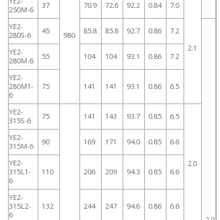
YE2-
37
70.9
72.6
92.2
0.84
7.0
250M-6
YE2-
45
85.8
85.8
92.7
0.86
7.2
280S-6
980
2.1
YE2-
55
104
104
93.1
0.86
7.2
280M-6
YE2-
280M1-
75
141
141
93.1
0.86
6.5
6
YE2-
75
141
143
93.7
0.85
6.5
315S-6
YE2-
90
169
171
94.0
0.85
6.6
315M-6
YE2-
2.0
315L1-
110
206
209
94.3
0.85
6.6
6
YE2-
315L2-
132
244
247
94.6
0.86
6.6
6
2.0