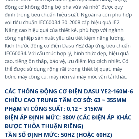
động cơ không đồng bộ pha vừa và nhỏ” được quy
định trong tiêu chuẩn hiệu suất. Ngoài ra còn phù hợp
với tiêu chuẩn IEC60034-30-2008 cấp hiệu quả IE2.
Nâng cao hiệu quả của thiết kế, phù hợp với ngành
công nghiệp sản xuất yêu cầu tiết kiệm năng lượng.
Kích thước động cơ điện Dasu YE2 đáp ứng tiêu chuẩn
IEC60034. Với cấu trúc hợp lý, hình thức đẹp, hiệu quả
cao, tiếng ồn thấp, bảo vệ, ưu điểm lớp cách nhiệt. Có
thể được sử dụng rộng rãi trong thiết bị quạt, máy
bơm, máy công cụ, máy nén và máy móc vận tải khác.
CÁC THÔNG ĐỘNG CƠ ĐIỆN DASU YE2-160M-6
CHIỀU CAO TRUNG TÂM CƠ SỞ: 63 ~ 355MM
PHẠM VI CÔNG SUẤT: 0,12 ~ 315KW
ĐIỆN ÁP ĐỊNH MỨC: 380V (CÁC ĐIỆN ÁP KHÁC
ĐƯỢC THỎA THUẬN RIÊNG)
TẦN SỐ ĐỊNH MỨC: 50HZ (HOẶC 60HZ)