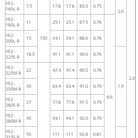
YE2-
7.5
17.8
17.8
85.5
0.75
160L-8
2.0
YE2-
11
25.1
25.1
87.5
0.76
180L-8
YE2-
15
730
34.1
34.1
88.0
0.76
200L-8
YE2-
18.5
41.1
41.1
90.0
0.76
225S-8
YE2-
22
47.4
47.4
90.5
0.78
225M-8
2.0
YE2-
30
63.4
63.4
91.0
0.79
1.9
250M-8
6.6
YE2-
37
77.8
77.8
91.5
0.79
280S-8
YE2-
45
94.1
94.1
92.0
0.79
280M-8
YE2-
55
111
111
92.8
0.81
315S-8