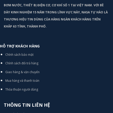
BƠM
NƯỚC, THIẾT BỊ ĐIỆN CƠ, CƠ KHÍ SỐ 1 TẠI VIỆT NAM. VỚI BỀ
DÀY KINH NGHIỆM 15 NĂM TRONG LĨNH VỰC NÀY, NASA TỰ HÀO LÀ
THƯƠNG HIỆU TIN DÙNG CỦA HÀNG NGÀN KHÁCH HÀNG TRÊN
KHẮP 63 TỈNH, THÀNH PHỐ.
HỖ TRỢ KHÁCH HÀNG
Chính sách bảo mật
Chính sách đổi trả hàng
Giao hàng & vận chuyển
Mua hàng và thanh toán
Thỏa thuận người dùng
THÔNG TIN LIÊN HỆ