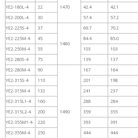
YE2-180L-4
22
1470
42.4
42.1
YE2-200L-4
30
57.4
57.2
YE2-225S-4
37
69.7
70.2
YE2-225M-4
45
84.4
85.0
1480
YE2-250M-4
55
103
103
YE2-280S-4
75
139
137
YE2-280M-4
90
167
164
YE2-315S-4
110
201
198
YE2-315M-4
132
241
237
YE2-315L1-4
160
288
284
YE2-315L2-4
200
1490
359
355
YE2-355M1-4
220
393
391
YE2-355M-4
250
444
444