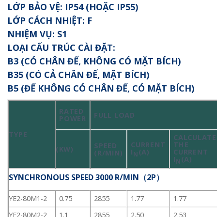
LỚP BẢO VỆ: IP54 (HOẶC IP55)
LỚP CÁCH NHIỆT: F
NHIỆM VỤ: S1
LOẠI CẤU TRÚC CÀI ĐẶT:
B3 (CÓ CHÂN ĐẾ, KHÔNG CÓ MẶT BÍCH)
B35 (CÓ CẢ CHÂN ĐẾ, MẶT BÍCH)
B5 (ĐẾ KHÔNG CÓ CHÂN ĐẾ, CÓ MẶT BÍCH)
RATED
FULL LOAD
POWER
TYPE
CALCULATE
CURRENT
THE
SPEED
(KW)
I
(A)
CURRENT
(R/MIN)
N
I
(A)
N
SYNCHRONOUS SPEED 3000 R/MIN（2P）
YE2-80M1-2
0.75
2855
1.77
1.77
YE2-80M2-2
1.1
2855
2.50
2.53