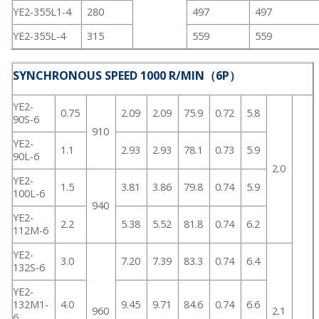
YE2-355L1-4
280
497
497
YE2-355L-4
315
559
559
SYNCHRONOUS SPEED 1000 R/MIN（6P）
YE2-
0.75
2.09
2.09
75.9
0.72
5.8
90S-6
910
YE2-
1.1
2.93
2.93
78.1
0.73
5.9
90L-6
2.0
YE2-
1.5
3.81
3.86
79.8
0.74
5.9
100L-6
940
YE2-
2.2
5.38
5.52
81.8
0.74
6.2
112M-6
YE2-
3.0
7.20
7.39
83.3
0.74
6.4
132S-6
YE2-
132M1-
4.0
9.45
9.71
84.6
0.74
6.6
960
2.1
6