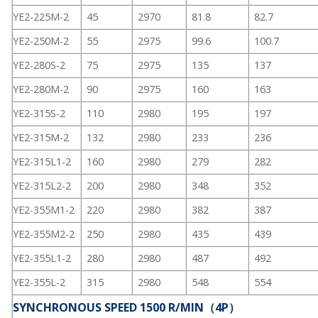
YE2-225M-2
45
2970
81.8
82.7
YE2-250M-2
55
2975
99.6
100.7
YE2-280S-2
75
2975
135
137
YE2-280M-2
90
2975
160
163
YE2-315S-2
110
2980
195
197
YE2-315M-2
132
2980
233
236
YE2-315L1-2
160
2980
279
282
YE2-315L2-2
200
2980
348
352
YE2-355M1-2
220
2980
382
387
YE2-355M2-2
250
2980
435
439
YE2-355L1-2
280
2980
487
492
YE2-355L-2
315
2980
548
554
SYNCHRONOUS SPEED 1500 R/MIN（4P）