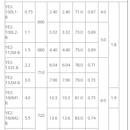
YE2-
100L1-
0.75
2.40
2.40
71.0
0.67
4.0
8
690
YE2-
100L2-
1.1
3.32
3.32
73.0
0.69
8
5.0
1.8
YE2-
1.5
680
4.40
4.40
75.0
0.69
112M-8
YE2-
2.2
6.04
6.04
78.0
0.71
132S-8
710
YE2-
3.0
7.90
7.90
79.0
0.73
132M-8
YE2-
160M1-
4.0
10.3
10.3
81.0
0.73
1.9
6.0
8
YE2-
720
160M2-
5.5
13.6
13.6
83.0
0.74
8