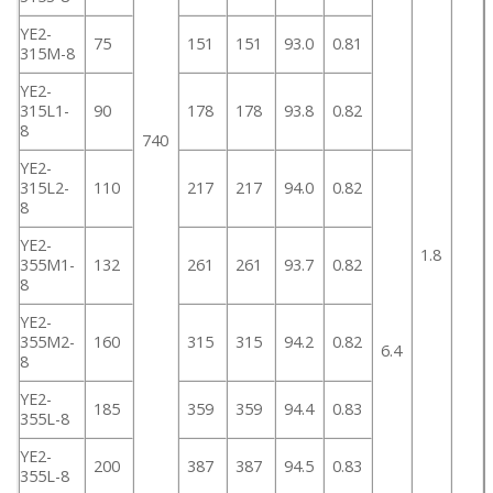
YE2-
75
151
151
93.0
0.81
315M-8
YE2-
315L1-
90
178
178
93.8
0.82
8
740
YE2-
315L2-
110
217
217
94.0
0.82
8
YE2-
1.8
355M1-
132
261
261
93.7
0.82
8
YE2-
355M2-
160
315
315
94.2
0.82
6.4
8
YE2-
185
359
359
94.4
0.83
355L-8
YE2-
200
387
387
94.5
0.83
355L-8