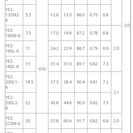
YE2-
132M2-
5.5
12.6
13.0
86.0
0.75
6.8
6
2.0
YE2-
7.5
17.0
16.8
87.2
0.78
6.8
160M-6
YE2-
11
24.2
23.9
88.7
0.79
6.9
2.0
160L-6
YE2-
15
31.4
31.0
89.7
0.82
7.3
180L-6
970
YE2-
200L1-
18.5
37.5
38.4
90.4
0.81
7.2
6
2.1
YE2-
200L2-
22
43.8
44.8
90.9
0.82
7.3
6
YE2-
30
57.8
60.6
91.7
0.82
6.8
2.0
225M-6