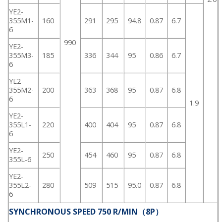
YE2-
355M1-
160
291
295
94.8
0.87
6.7
6
990
YE2-
355M3-
185
336
344
95
0.86
6.7
6
YE2-
355M2-
200
363
368
95
0.87
6.8
6
1.9
YE2-
355L1-
220
400
404
95
0.87
6.8
6
YE2-
250
454
460
95
0.87
6.8
355L-6
YE2-
355L2-
280
509
515
95.0
0.87
6.8
6
SYNCHRONOUS SPEED 750 R/MIN（8P）