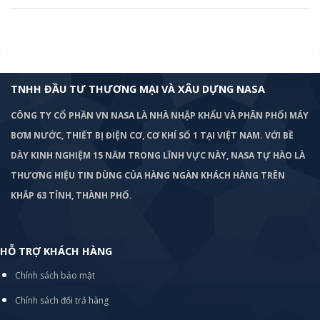
TNHH ĐẦU TƯ THƯƠNG MẠI VÀ XÂU DỰNG NASA
CÔNG TY CỔ PHẦN VN NASA LÀ NHÀ NHẬP KHẨU VÀ PHÂN PHỐI MÁY
BƠM
NƯỚC, THIẾT BỊ ĐIỆN CƠ, CƠ KHÍ SỐ 1 TẠI VIỆT NAM. VỚI BỀ
DÀY KINH NGHIỆM 15 NĂM TRONG LĨNH VỰC NÀY, NASA TỰ HÀO LÀ
THƯƠNG HIỆU TIN DÙNG CỦA HÀNG NGÀN KHÁCH HÀNG TRÊN
KHẮP 63 TỈNH, THÀNH PHỐ.
HỖ TRỢ KHÁCH HÀNG
Chính sách bảo mật
Chính sách đổi trả hàng