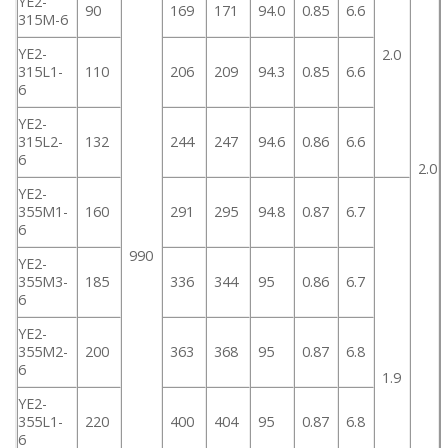
YE2-
90
169
171
94.0
0.85
6.6
315M-6
YE2-
2.0
315L1-
110
206
209
94.3
0.85
6.6
6
YE2-
315L2-
132
244
247
94.6
0.86
6.6
6
2.0
YE2-
355M1-
160
291
295
94.8
0.87
6.7
6
990
YE2-
355M3-
185
336
344
95
0.86
6.7
6
YE2-
355M2-
200
363
368
95
0.87
6.8
6
1.9
YE2-
355L1-
220
400
404
95
0.87
6.8
6