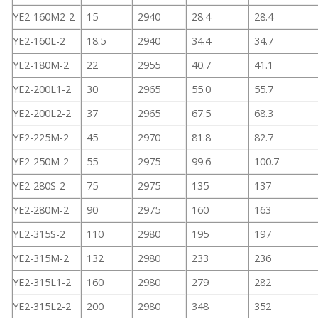
YE2-160M2-2
15
2940
28.4
28.4
YE2-160L-2
18.5
2940
34.4
34.7
YE2-180M-2
22
2955
40.7
41.1
YE2-200L1-2
30
2965
55.0
55.7
YE2-200L2-2
37
2965
67.5
68.3
YE2-225M-2
45
2970
81.8
82.7
YE2-250M-2
55
2975
99.6
100.7
YE2-280S-2
75
2975
135
137
YE2-280M-2
90
2975
160
163
YE2-315S-2
110
2980
195
197
YE2-315M-2
132
2980
233
236
YE2-315L1-2
160
2980
279
282
YE2-315L2-2
200
2980
348
352