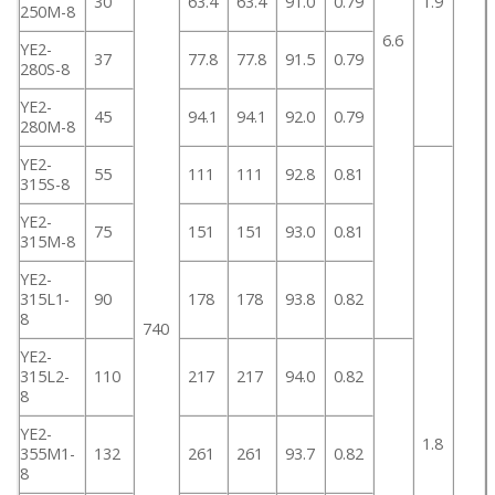
30
63.4
63.4
91.0
0.79
1.9
250M-8
6.6
YE2-
37
77.8
77.8
91.5
0.79
280S-8
YE2-
45
94.1
94.1
92.0
0.79
280M-8
YE2-
55
111
111
92.8
0.81
315S-8
YE2-
75
151
151
93.0
0.81
315M-8
YE2-
315L1-
90
178
178
93.8
0.82
8
740
YE2-
315L2-
110
217
217
94.0
0.82
8
YE2-
1.8
355M1-
132
261
261
93.7
0.82
8