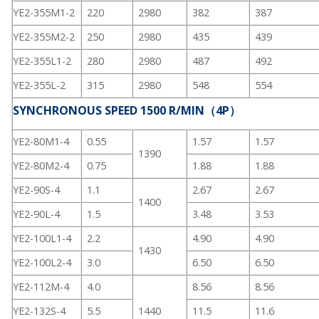
YE2-355M1-2
220
2980
382
387
YE2-355M2-2
250
2980
435
439
YE2-355L1-2
280
2980
487
492
YE2-355L-2
315
2980
548
554
SYNCHRONOUS SPEED 1500 R/MIN（4P）
YE2-80M1-4
0.55
1.57
1.57
1390
YE2-80M2-4
0.75
1.88
1.88
YE2-90S-4
1.1
2.67
2.67
1400
YE2-90L-4
1.5
3.48
3.53
YE2-100L1-4
2.2
4.90
4.90
1430
YE2-100L2-4
3.0
6.50
6.50
YE2-112M-4
4.0
8.56
8.56
YE2-132S-4
5.5
1440
11.5
11.6