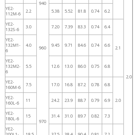
940
YE2-
2.2
5.38
5.52
81.8
0.74
6.2
112M-6
YE2-
3.0
7.20
7.39
83.3
0.74
6.4
132S-6
YE2-
132M1-
4.0
9.45
9.71
84.6
0.74
6.6
960
2.1
6
YE2-
132M2-
5.5
12.6
13.0
86.0
0.75
6.8
6
2.0
YE2-
7.5
17.0
16.8
87.2
0.78
6.8
160M-6
YE2-
11
24.2
23.9
88.7
0.79
6.9
2.0
160L-6
YE2-
15
31.4
31.0
89.7
0.82
7.3
180L-6
970
YE2-
200L1-
18.5
37.5
38.4
90.4
0.81
7.2