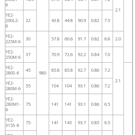
6
2.1
YE2-
200L2-
22
43.8
44.8
90.9
0.82
7.3
6
YE2-
30
57.8
60.6
91.7
0.82
6.8
2.0
225M-6
YE2-
37
70.9
72.6
92.2
0.84
7.0
250M-6
YE2-
45
85.8
85.8
92.7
0.86
7.2
280S-6
980
2.1
YE2-
55
104
104
93.1
0.86
7.2
280M-6
YE2-
280M1-
75
141
141
93.1
0.86
6.5
6
YE2-
75
141
143
93.7
0.85
6.5
315S-6