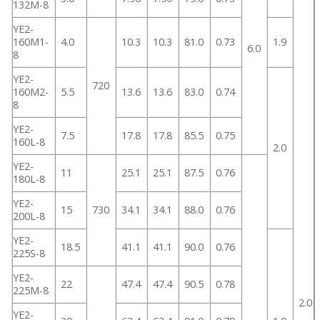
132M-8
YE2-
160M1-
4.0
10.3
10.3
81.0
0.73
1.9
6.0
8
YE2-
720
160M2-
5.5
13.6
13.6
83.0
0.74
8
YE2-
7.5
17.8
17.8
85.5
0.75
160L-8
2.0
YE2-
11
25.1
25.1
87.5
0.76
180L-8
YE2-
15
730
34.1
34.1
88.0
0.76
200L-8
YE2-
18.5
41.1
41.1
90.0
0.76
225S-8
YE2-
22
47.4
47.4
90.5
0.78
225M-8
2.0
YE2-