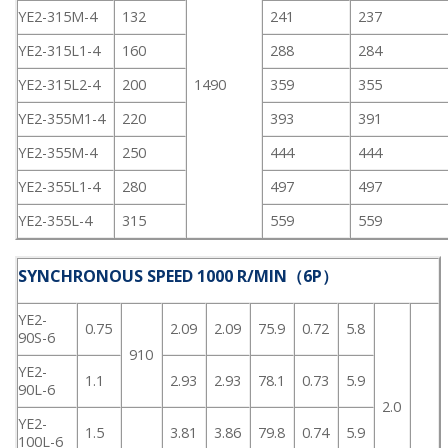
YE2-315M-4
132
241
237
YE2-315L1-4
160
288
284
YE2-315L2-4
200
1490
359
355
YE2-355M1-4
220
393
391
YE2-355M-4
250
444
444
YE2-355L1-4
280
497
497
YE2-355L-4
315
559
559
SYNCHRONOUS SPEED 1000 R/MIN（6P）
YE2-
0.75
2.09
2.09
75.9
0.72
5.8
90S-6
910
YE2-
1.1
2.93
2.93
78.1
0.73
5.9
90L-6
2.0
YE2-
1.5
3.81
3.86
79.8
0.74
5.9
100L-6