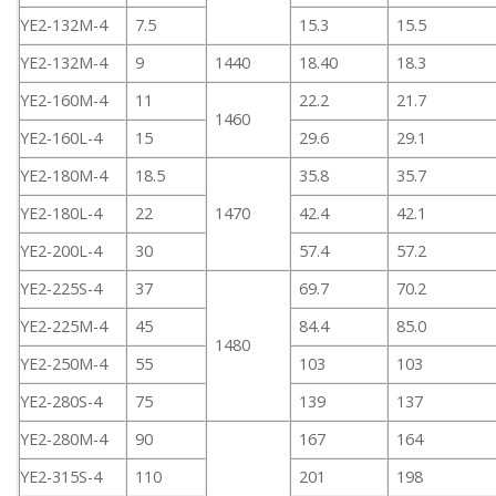
YE2-132M-4
7.5
15.3
15.5
YE2-132M-4
9
1440
18.40
18.3
YE2-160M-4
11
22.2
21.7
1460
YE2-160L-4
15
29.6
29.1
YE2-180M-4
18.5
35.8
35.7
YE2-180L-4
22
1470
42.4
42.1
YE2-200L-4
30
57.4
57.2
YE2-225S-4
37
69.7
70.2
YE2-225M-4
45
84.4
85.0
1480
YE2-250M-4
55
103
103
YE2-280S-4
75
139
137
YE2-280M-4
90
167
164
YE2-315S-4
110
201
198