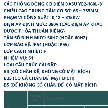
CÁC THÔNG ĐỘNG CƠ ĐIỆN DASU YE2-160L-8
CHIỀU CAO TRUNG TÂM CƠ SỞ: 63 ~ 355MM
PHẠM VI CÔNG SUẤT: 0,12 ~ 315KW
ĐIỆN ÁP ĐỊNH MỨC: 380V (CÁC ĐIỆN ÁP KHÁC
ĐƯỢC THỎA THUẬN RIÊNG)
TẦN SỐ ĐỊNH MỨC: 50HZ (HOẶC 60HZ)
LỚP BẢO VỆ: IP54 (HOẶC IP55)
LỚP CÁCH NHIỆT: F
NHIỆM VỤ: S1
LOẠI CẤU TRÚC CÀI ĐẶT:
B3 (CÓ CHÂN ĐẾ, KHÔNG CÓ MẶT BÍCH)
B35 (CÓ CẢ CHÂN ĐẾ, MẶT BÍCH)
B5 (ĐẾ KHÔNG CÓ CHÂN ĐẾ, CÓ MẶT BÍCH)
RATED
FULL LOAD
POWER
TYPE