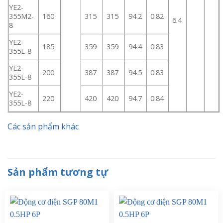
YE2-
355M2-
160
315
315
94.2
0.82
6.4
8
YE2-
185
359
359
94.4
0.83
355L-8
YE2-
200
387
387
94.5
0.83
355L-8
YE2-
220
420
420
94.7
0.84
355L-8
Các sản phẩm khác
Sản phẩm tương tự