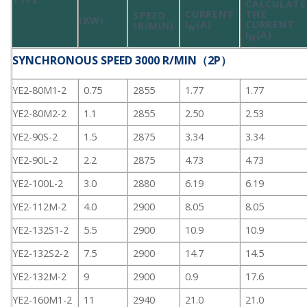
CALCULATE
CURRENT
THE
SPEED
(KW)
I
(A)
CURRENT
(R/MIN)
N
I
(A)
N
SYNCHRONOUS SPEED 3000 R/MIN（2P）
YE2-80M1-2
0.75
2855
1.77
1.77
YE2-80M2-2
1.1
2855
2.50
2.53
YE2-90S-2
1.5
2875
3.34
3.34
YE2-90L-2
2.2
2875
4.73
4.73
YE2-100L-2
3.0
2880
6.19
6.19
YE2-112M-2
4.0
2900
8.05
8.05
YE2-132S1-2
5.5
2900
10.9
10.9
YE2-132S2-2
7.5
2900
14.7
14.5
YE2-132M-2
9
2900
0.9
17.6
YE2-160M1-2
11
2940
21.0
21.0