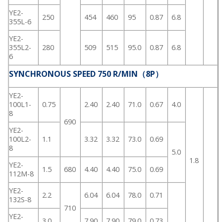
YE2-
250
454
460
95
0.87
6.8
355L-6
YE2-
355L2-
280
509
515
95.0
0.87
6.8
6
SYNCHRONOUS SPEED 750 R/MIN（8P）
YE2-
100L1-
0.75
2.40
2.40
71.0
0.67
4.0
8
690
YE2-
100L2-
1.1
3.32
3.32
73.0
0.69
8
5.0
1.8
YE2-
1.5
680
4.40
4.40
75.0
0.69
112M-8
YE2-
2.2
6.04
6.04
78.0
0.71
132S-8
710
YE2-
3.0
7.90
7.90
79.0
0.73