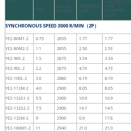
CALCULATE
CURRENT
THE
SPEED
(KW)
I
(A)
CURRENT
(R/MIN)
N
I
(A)
N
SYNCHRONOUS SPEED 3000 R/MIN（2P）
YE2-80M1-2
0.75
2855
1.77
1.77
YE2-80M2-2
1.1
2855
2.50
2.53
YE2-90S-2
1.5
2875
3.34
3.34
YE2-90L-2
2.2
2875
4.73
4.73
YE2-100L-2
3.0
2880
6.19
6.19
YE2-112M-2
4.0
2900
8.05
8.05
YE2-132S1-2
5.5
2900
10.9
10.9
YE2-132S2-2
7.5
2900
14.7
14.5
YE2-132M-2
9
2900
0.9
17.6
YE2-160M1-2
11
2940
21.0
21.0