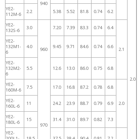
940
YE2-
2.2
5.38
5.52
81.8
0.74
6.2
112M-6
YE2-
3.0
7.20
7.39
83.3
0.74
6.4
132S-6
YE2-
132M1-
4.0
9.45
9.71
84.6
0.74
6.6
960
2.1
6
YE2-
132M2-
5.5
12.6
13.0
86.0
0.75
6.8
6
2.0
YE2-
7.5
17.0
16.8
87.2
0.78
6.8
160M-6
YE2-
11
24.2
23.9
88.7
0.79
6.9
2.0
160L-6
YE2-
15
31.4
31.0
89.7
0.82
7.3
180L-6
970
YE2-
200L1-
18.5
37.5
38.4
90.4
0.81
7.2