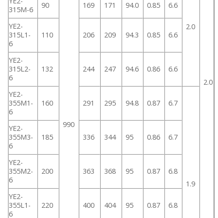
YE2-
90
169
171
94.0
0.85
6.6
315M-6
YE2-
2.0
315L1-
110
206
209
94.3
0.85
6.6
6
YE2-
315L2-
132
244
247
94.6
0.86
6.6
6
2.0
YE2-
355M1-
160
291
295
94.8
0.87
6.7
6
990
YE2-
355M3-
185
336
344
95
0.86
6.7
6
YE2-
355M2-
200
363
368
95
0.87
6.8
6
1.9
YE2-
355L1-
220
400
404
95
0.87
6.8
6