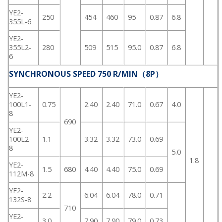
YE2-
250
454
460
95
0.87
6.8
355L-6
YE2-
355L2-
280
509
515
95.0
0.87
6.8
6
SYNCHRONOUS SPEED 750 R/MIN（8P）
YE2-
100L1-
0.75
2.40
2.40
71.0
0.67
4.0
8
690
YE2-
100L2-
1.1
3.32
3.32
73.0
0.69
8
5.0
1.8
YE2-
1.5
680
4.40
4.40
75.0
0.69
112M-8
YE2-
2.2
6.04
6.04
78.0
0.71
132S-8
710
YE2-
3.0
7.90
7.90
79.0
0.73