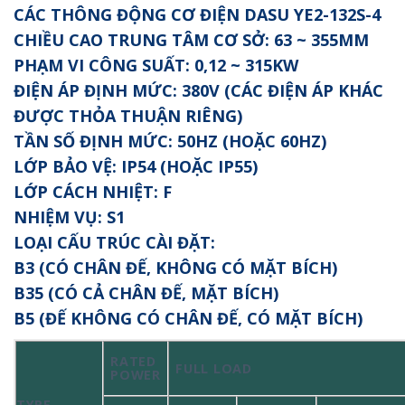
CÁC THÔNG ĐỘNG CƠ ĐIỆN DASU YE2-132S-4
CHIỀU CAO TRUNG TÂM CƠ SỞ: 63 ~ 355MM
PHẠM VI CÔNG SUẤT: 0,12 ~ 315KW
ĐIỆN ÁP ĐỊNH MỨC: 380V (CÁC ĐIỆN ÁP KHÁC
ĐƯỢC THỎA THUẬN RIÊNG)
TẦN SỐ ĐỊNH MỨC: 50HZ (HOẶC 60HZ)
LỚP BẢO VỆ: IP54 (HOẶC IP55)
LỚP CÁCH NHIỆT: F
NHIỆM VỤ: S1
LOẠI CẤU TRÚC CÀI ĐẶT:
B3 (CÓ CHÂN ĐẾ, KHÔNG CÓ MẶT BÍCH)
B35 (CÓ CẢ CHÂN ĐẾ, MẶT BÍCH)
B5 (ĐẾ KHÔNG CÓ CHÂN ĐẾ, CÓ MẶT BÍCH)
RATED
FULL LOAD
POWER
TYPE