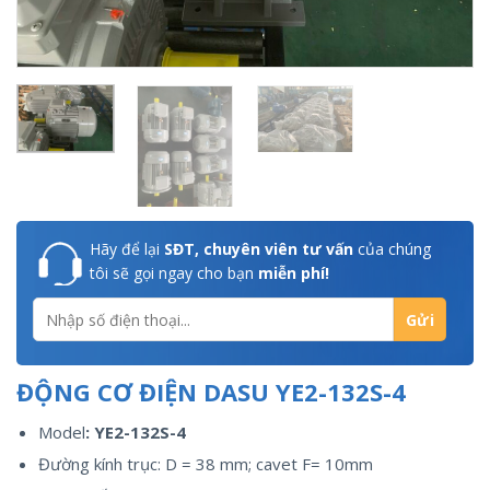
Hãy để lại
SĐT, chuyên viên tư vấn
của chúng
tôi sẽ gọi ngay cho bạn
miễn phí!
ĐỘNG CƠ ĐIỆN DASU YE2-132S-4
Model
: YE2-132S-4
Đường kính trục: D = 38 mm; cavet F= 10mm