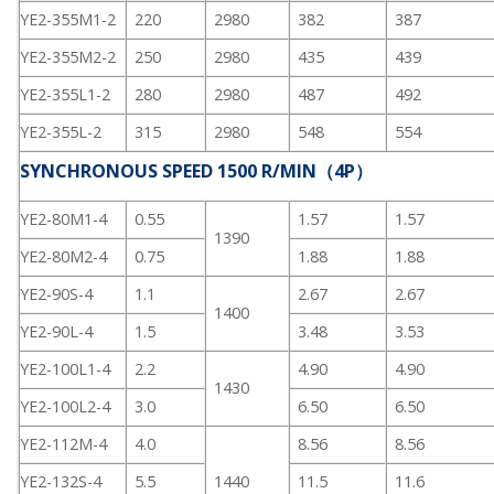
YE2-355M1-2
220
2980
382
387
YE2-355M2-2
250
2980
435
439
YE2-355L1-2
280
2980
487
492
YE2-355L-2
315
2980
548
554
SYNCHRONOUS SPEED 1500 R/MIN（4P）
YE2-80M1-4
0.55
1.57
1.57
1390
YE2-80M2-4
0.75
1.88
1.88
YE2-90S-4
1.1
2.67
2.67
1400
YE2-90L-4
1.5
3.48
3.53
YE2-100L1-4
2.2
4.90
4.90
1430
YE2-100L2-4
3.0
6.50
6.50
YE2-112M-4
4.0
8.56
8.56
YE2-132S-4
5.5
1440
11.5
11.6