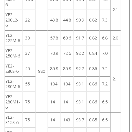
6
2.1
YE2-
200L2-
22
43.8
44.8
90.9
0.82
7.3
6
YE2-
30
57.8
60.6
91.7
0.82
6.8
2.0
225M-6
YE2-
37
70.9
72.6
92.2
0.84
7.0
250M-6
YE2-
45
85.8
85.8
92.7
0.86
7.2
280S-6
980
2.1
YE2-
55
104
104
93.1
0.86
7.2
280M-6
YE2-
280M1-
75
141
141
93.1
0.86
6.5
6
YE2-
75
141
143
93.7
0.85
6.5
315S-6