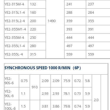
YE2-315M-4
132
241
237
YE2-315L1-4
160
288
284
YE2-315L2-4
200
1490
359
355
YE2-355M1-4
220
393
391
YE2-355M-4
250
444
444
YE2-355L1-4
280
497
497
YE2-355L-4
315
559
559
SYNCHRONOUS SPEED 1000 R/MIN（6P）
YE2-
0.75
2.09
2.09
75.9
0.72
5.8
90S-6
910
YE2-
1.1
2.93
2.93
78.1
0.73
5.9
90L-6
2.0
YE2-
1.5
3.81
3.86
79.8
0.74
5.9
100L-6