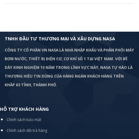
TNHH ĐẦU TƯ THƯƠNG MẠI VÀ XÂU DỰNG NASA
CÔNG TY CỔ PHẦN VN NASA LÀ NHÀ NHẬP KHẨU VÀ PHÂN PHỐI MÁY
BƠM
NƯỚC, THIẾT BỊ ĐIỆN CƠ, CƠ KHÍ SỐ 1 TẠI VIỆT NAM. VỚI BỀ
DÀY KINH NGHIỆM 15 NĂM TRONG LĨNH VỰC NÀY, NASA TỰ HÀO LÀ
THƯƠNG HIỆU TIN DÙNG CỦA HÀNG NGÀN KHÁCH HÀNG TRÊN
KHẮP 63 TỈNH, THÀNH PHỐ.
HỖ TRỢ KHÁCH HÀNG
Chính sách bảo mật
Chính sách đổi trả hàng