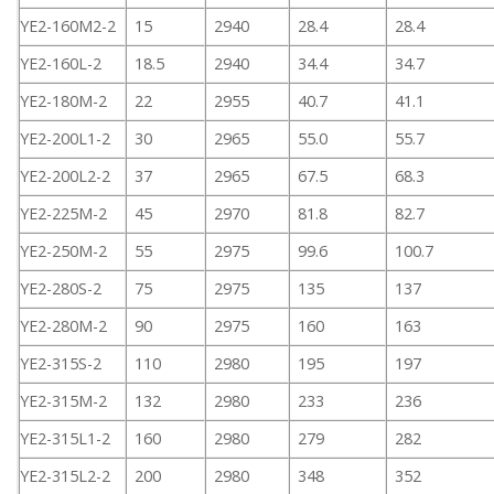
YE2-160M2-2
15
2940
28.4
28.4
YE2-160L-2
18.5
2940
34.4
34.7
YE2-180M-2
22
2955
40.7
41.1
YE2-200L1-2
30
2965
55.0
55.7
YE2-200L2-2
37
2965
67.5
68.3
YE2-225M-2
45
2970
81.8
82.7
YE2-250M-2
55
2975
99.6
100.7
YE2-280S-2
75
2975
135
137
YE2-280M-2
90
2975
160
163
YE2-315S-2
110
2980
195
197
YE2-315M-2
132
2980
233
236
YE2-315L1-2
160
2980
279
282
YE2-315L2-2
200
2980
348
352