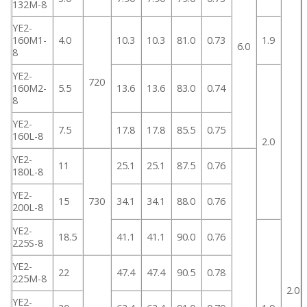
132M-8
YE2-
160M1-
4.0
10.3
10.3
81.0
0.73
1.9
6.0
8
YE2-
720
160M2-
5.5
13.6
13.6
83.0
0.74
8
YE2-
7.5
17.8
17.8
85.5
0.75
160L-8
2.0
YE2-
11
25.1
25.1
87.5
0.76
180L-8
YE2-
15
730
34.1
34.1
88.0
0.76
200L-8
YE2-
18.5
41.1
41.1
90.0
0.76
225S-8
YE2-
22
47.4
47.4
90.5
0.78
225M-8
2.0
YE2-