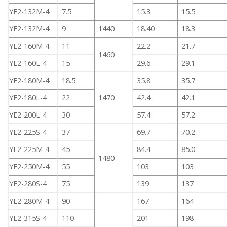
YE2-132M-4
7.5
15.3
15.5
YE2-132M-4
9
1440
18.40
18.3
YE2-160M-4
11
22.2
21.7
1460
YE2-160L-4
15
29.6
29.1
YE2-180M-4
18.5
35.8
35.7
YE2-180L-4
22
1470
42.4
42.1
YE2-200L-4
30
57.4
57.2
YE2-225S-4
37
69.7
70.2
YE2-225M-4
45
84.4
85.0
1480
YE2-250M-4
55
103
103
YE2-280S-4
75
139
137
YE2-280M-4
90
167
164
YE2-315S-4
110
201
198