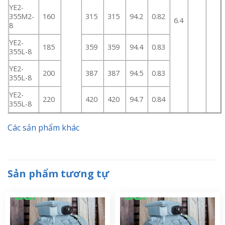
YE2-
355M2-
160
315
315
94.2
0.82
6.4
8
YE2-
185
359
359
94.4
0.83
355L-8
YE2-
200
387
387
94.5
0.83
355L-8
YE2-
220
420
420
94.7
0.84
355L-8
Các sản phẩm khác
Sản phẩm tương tự