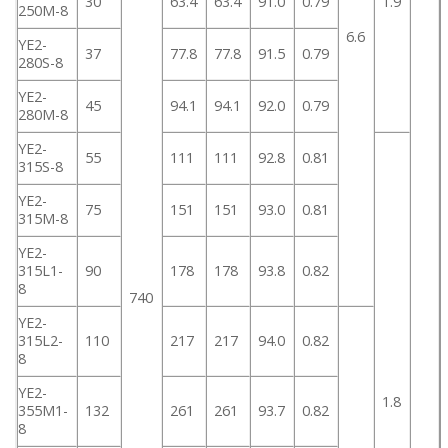
30
63.4
63.4
91.0
0.79
1.9
250M-8
6.6
YE2-
37
77.8
77.8
91.5
0.79
280S-8
YE2-
45
94.1
94.1
92.0
0.79
280M-8
YE2-
55
111
111
92.8
0.81
315S-8
YE2-
75
151
151
93.0
0.81
315M-8
YE2-
315L1-
90
178
178
93.8
0.82
8
740
YE2-
315L2-
110
217
217
94.0
0.82
8
YE2-
1.8
355M1-
132
261
261
93.7
0.82
8