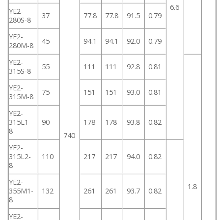
6.6
YE2-
37
77.8
77.8
91.5
0.79
280S-8
YE2-
45
94.1
94.1
92.0
0.79
280M-8
YE2-
55
111
111
92.8
0.81
315S-8
YE2-
75
151
151
93.0
0.81
315M-8
YE2-
315L1-
90
178
178
93.8
0.82
8
740
YE2-
315L2-
110
217
217
94.0
0.82
8
YE2-
1.8
355M1-
132
261
261
93.7
0.82
8
YE2-