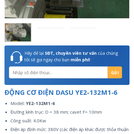
Hãy để lại
SĐT, chuyên viên tư vấn
của chúng
tôi sẽ gọi ngay cho bạn
miễn phí!
ĐỘNG CƠ ĐIỆN DASU YE2-132M1-6
Model
: YE2-132M1-6
Đường kính trục: D = 38 mm; cavet F= 10mm
Công suất: 4.0Kw
Điện áp định mức: 380V (các điện áp khác được thỏa thuận