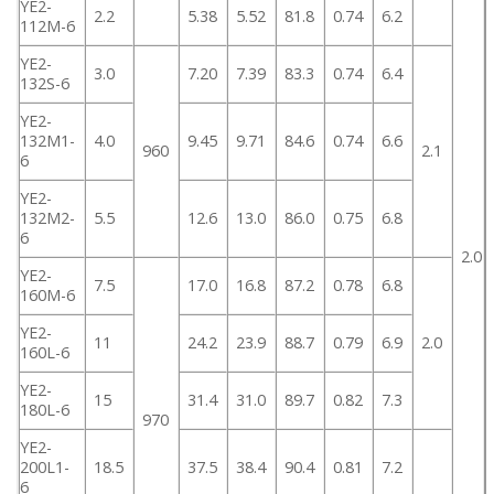
YE2-
2.2
5.38
5.52
81.8
0.74
6.2
112M-6
YE2-
3.0
7.20
7.39
83.3
0.74
6.4
132S-6
YE2-
132M1-
4.0
9.45
9.71
84.6
0.74
6.6
960
2.1
6
YE2-
132M2-
5.5
12.6
13.0
86.0
0.75
6.8
6
2.0
YE2-
7.5
17.0
16.8
87.2
0.78
6.8
160M-6
YE2-
11
24.2
23.9
88.7
0.79
6.9
2.0
160L-6
YE2-
15
31.4
31.0
89.7
0.82
7.3
180L-6
970
YE2-
200L1-
18.5
37.5
38.4
90.4
0.81
7.2
6