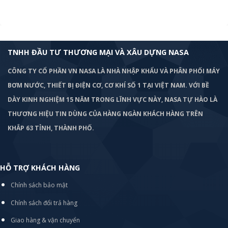
TNHH ĐẦU TƯ THƯƠNG MẠI VÀ XÂU DỰNG NASA
CÔNG TY CỔ PHẦN VN NASA LÀ NHÀ NHẬP KHẨU VÀ PHÂN PHỐI MÁY
BƠM
NƯỚC, THIẾT BỊ ĐIỆN CƠ, CƠ KHÍ SỐ 1 TẠI VIỆT NAM. VỚI BỀ
DÀY KINH NGHIỆM 15 NĂM TRONG LĨNH VỰC NÀY, NASA TỰ HÀO LÀ
THƯƠNG HIỆU TIN DÙNG CỦA HÀNG NGÀN KHÁCH HÀNG TRÊN
KHẮP 63 TỈNH, THÀNH PHỐ.
HỖ TRỢ KHÁCH HÀNG
Chính sách bảo mật
Chính sách đổi trả hàng
Giao hàng & vận chuyển