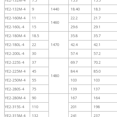
YE2-132M-4
7.5
15.3
15.5
YE2-132M-4
9
1440
18.40
18.3
YE2-160M-4
11
22.2
21.7
1460
YE2-160L-4
15
29.6
29.1
YE2-180M-4
18.5
35.8
35.7
YE2-180L-4
22
1470
42.4
42.1
YE2-200L-4
30
57.4
57.2
YE2-225S-4
37
69.7
70.2
YE2-225M-4
45
84.4
85.0
1480
YE2-250M-4
55
103
103
YE2-280S-4
75
139
137
YE2-280M-4
90
167
164
YE2-315S-4
110
201
198
YE2-315M-4
132
241
237