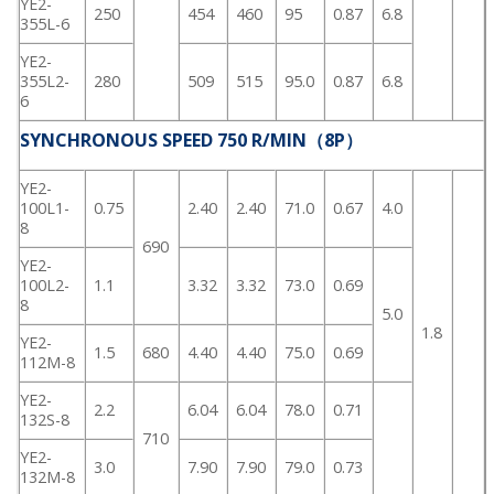
YE2-
250
454
460
95
0.87
6.8
355L-6
YE2-
355L2-
280
509
515
95.0
0.87
6.8
6
SYNCHRONOUS SPEED 750 R/MIN（8P）
YE2-
100L1-
0.75
2.40
2.40
71.0
0.67
4.0
8
690
YE2-
100L2-
1.1
3.32
3.32
73.0
0.69
8
5.0
1.8
YE2-
1.5
680
4.40
4.40
75.0
0.69
112M-8
YE2-
2.2
6.04
6.04
78.0
0.71
132S-8
710
YE2-
3.0
7.90
7.90
79.0
0.73
132M-8