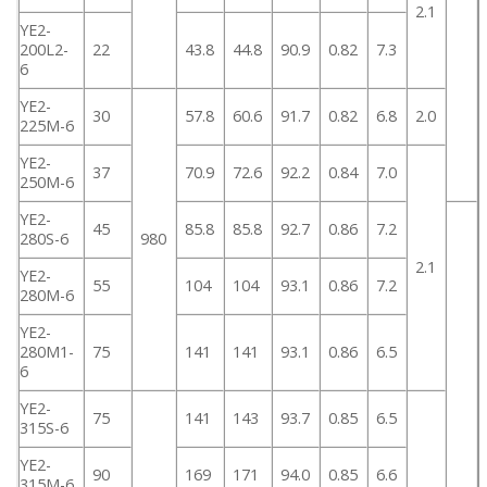
2.1
YE2-
200L2-
22
43.8
44.8
90.9
0.82
7.3
6
YE2-
30
57.8
60.6
91.7
0.82
6.8
2.0
225M-6
YE2-
37
70.9
72.6
92.2
0.84
7.0
250M-6
YE2-
45
85.8
85.8
92.7
0.86
7.2
280S-6
980
2.1
YE2-
55
104
104
93.1
0.86
7.2
280M-6
YE2-
280M1-
75
141
141
93.1
0.86
6.5
6
YE2-
75
141
143
93.7
0.85
6.5
315S-6
YE2-
90
169
171
94.0
0.85
6.6
315M-6