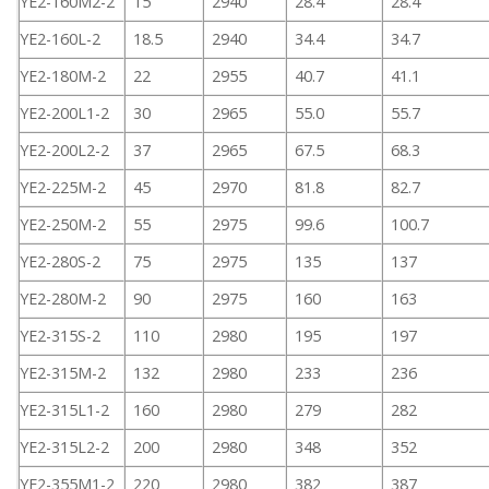
YE2-160M2-2
15
2940
28.4
28.4
YE2-160L-2
18.5
2940
34.4
34.7
YE2-180M-2
22
2955
40.7
41.1
YE2-200L1-2
30
2965
55.0
55.7
YE2-200L2-2
37
2965
67.5
68.3
YE2-225M-2
45
2970
81.8
82.7
YE2-250M-2
55
2975
99.6
100.7
YE2-280S-2
75
2975
135
137
YE2-280M-2
90
2975
160
163
YE2-315S-2
110
2980
195
197
YE2-315M-2
132
2980
233
236
YE2-315L1-2
160
2980
279
282
YE2-315L2-2
200
2980
348
352
YE2-355M1-2
220
2980
382
387