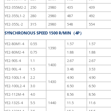
YE2-355M2-2
250
2980
435
439
YE2-355L1-2
280
2980
487
492
YE2-355L-2
315
2980
548
554
SYNCHRONOUS SPEED 1500 R/MIN（4P）
YE2-80M1-4
0.55
1.57
1.57
1390
YE2-80M2-4
0.75
1.88
1.88
YE2-90S-4
1.1
2.67
2.67
1400
YE2-90L-4
1.5
3.48
3.53
YE2-100L1-4
2.2
4.90
4.90
1430
YE2-100L2-4
3.0
6.50
6.50
YE2-112M-4
4.0
8.56
8.56
YE2-132S-4
5.5
1440
11.5
11.6