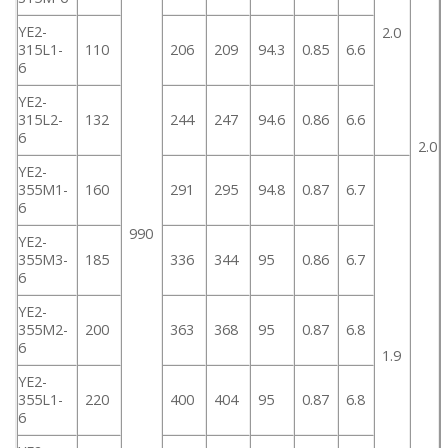
YE2-
2.0
315L1-
110
206
209
94.3
0.85
6.6
6
YE2-
315L2-
132
244
247
94.6
0.86
6.6
6
2.0
YE2-
355M1-
160
291
295
94.8
0.87
6.7
6
990
YE2-
355M3-
185
336
344
95
0.86
6.7
6
YE2-
355M2-
200
363
368
95
0.87
6.8
6
1.9
YE2-
355L1-
220
400
404
95
0.87
6.8
6