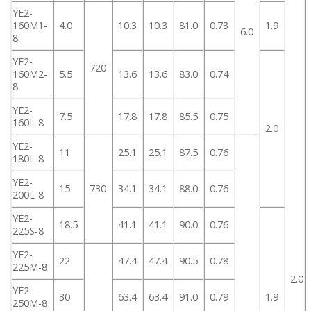
YE2-
160M1-
4.0
10.3
10.3
81.0
0.73
1.9
6.0
8
YE2-
720
160M2-
5.5
13.6
13.6
83.0
0.74
8
YE2-
7.5
17.8
17.8
85.5
0.75
160L-8
2.0
YE2-
11
25.1
25.1
87.5
0.76
180L-8
YE2-
15
730
34.1
34.1
88.0
0.76
200L-8
YE2-
18.5
41.1
41.1
90.0
0.76
225S-8
YE2-
22
47.4
47.4
90.5
0.78
225M-8
2.0
YE2-
30
63.4
63.4
91.0
0.79
1.9
250M-8