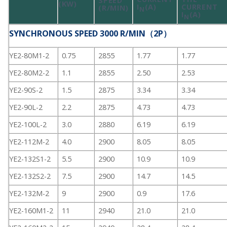
SPEED
(KW)
I
(A)
CURRENT
(R/MIN)
N
I
(A)
N
SYNCHRONOUS SPEED 3000 R/MIN（2P）
YE2-80M1-2
0.75
2855
1.77
1.77
YE2-80M2-2
1.1
2855
2.50
2.53
YE2-90S-2
1.5
2875
3.34
3.34
YE2-90L-2
2.2
2875
4.73
4.73
YE2-100L-2
3.0
2880
6.19
6.19
YE2-112M-2
4.0
2900
8.05
8.05
YE2-132S1-2
5.5
2900
10.9
10.9
YE2-132S2-2
7.5
2900
14.7
14.5
YE2-132M-2
9
2900
0.9
17.6
YE2-160M1-2
11
2940
21.0
21.0