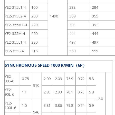
YE2-315L1-4
160
288
284
YE2-315L2-4
200
1490
359
355
YE2-355M1-4
220
393
391
YE2-355M-4
250
444
444
YE2-355L1-4
280
497
497
YE2-355L-4
315
559
559
SYNCHRONOUS SPEED 1000 R/MIN（6P）
YE2-
0.75
2.09
2.09
75.9
0.72
5.8
90S-6
910
YE2-
1.1
2.93
2.93
78.1
0.73
5.9
90L-6
2.0
YE2-
1.5
3.81
3.86
79.8
0.74
5.9
100L-6
940