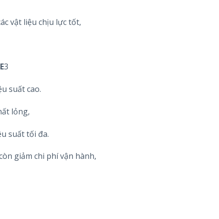
 vật liệu chịu lực tốt,
E
3
u suất cao.
ất lỏng,
 suất tối đa.
còn giảm chi phí vận hành,