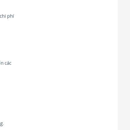
chi phí
n các
g.