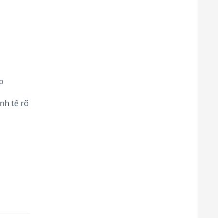
p
inh tế rõ