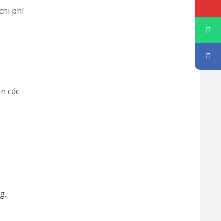
chi phí
n các
g.