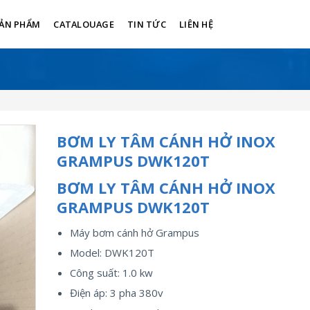
ẢN PHẨM
CATALOUAGE
TIN TỨC
LIÊN HỆ
BƠM LY TÂM CÁNH HỞ INOX
GRAMPUS DWK120T
BƠM LY TÂM CÁNH HỞ INOX
GRAMPUS DWK120T
Máy bơm cánh hở Grampus
Model: DWK120T
Công suất: 1.0 kw
Điện áp: 3 pha 380v