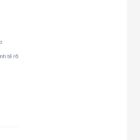
p
inh tế rõ