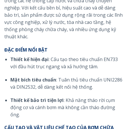
trong các hệ thống cấp nước và chữa cháy chuyên
nghiệp. Với kết cấu bền bỉ, hiệu suất cao và dễ dàng
bảo trì, sản phẩm được sử dụng rộng rãi trong các lĩnh
vực công nghiệp, xử lý nước, tòa nhà cao tầng, hệ
thống phòng cháy chữa cháy, và nhiều ứng dụng kỹ
thuật khác.
ĐẶC ĐIỂM NỔI BẬT
Thiết kế hiện đại
: Cấu tạo theo tiêu chuẩn EN733
với đầu hút trục ngang và xả hướng tâm.
Mặt bích tiêu chuẩn
: Tuân thủ tiêu chuẩn UNI2286
và DIN2532, dễ dàng kết nối hệ thống.
Thiết kế bảo trì tiện lợi
: Khả năng tháo rời cụm
động cơ và cánh bơm mà không cần tháo đường
ống.
CẤU TẠO VÀ VẬT LIỆU CHẾ TẠO CỦA BƠM CHỮA