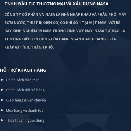
TNHH ĐẦU TƯ THƯƠNG MẠI VÀ XÂU DỰNG NASA
CÔNG TY CỔ PHẦN VN NASA LÀ NHÀ NHẬP KHẨU VÀ PHÂN PHỐI MÁY
BƠM
NƯỚC, THIẾT BỊ ĐIỆN CƠ, CƠ KHÍ SỐ 1 TẠI VIỆT NAM. VỚI BỀ
DÀY KINH NGHIỆM 15 NĂM TRONG LĨNH VỰC NÀY, NASA TỰ HÀO LÀ
THƯƠNG HIỆU TIN DÙNG CỦA HÀNG NGÀN KHÁCH HÀNG TRÊN
KHẮP 63 TỈNH, THÀNH PHỐ.
HỖ TRỢ KHÁCH HÀNG
Chính sách bảo mật
Chính sách đổi trả hàng
Giao hàng & vận chuyển
Mua hàng và thanh toán
Thỏa thuận người dùng