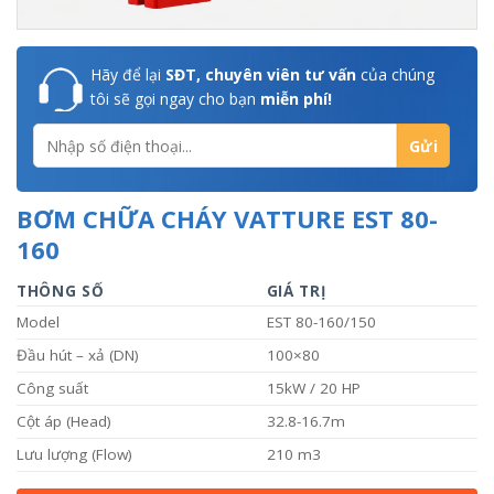
Hãy để lại
SĐT, chuyên viên tư vấn
của chúng
tôi sẽ gọi ngay cho bạn
miễn phí!
BƠM CHỮA CHÁY VATTURE EST 80-
160
THÔNG SỐ
GIÁ TRỊ
Model
EST 80-160/150
Đầu hút – xả (DN)
100×80
Công suất
15kW / 20 HP
Cột áp (Head)
32.8-16.7m
Lưu lượng (Flow)
210 m3