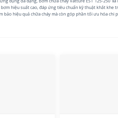
ng ứng dụng đa dạng, Bơm chữa cháy Vatture EST 125-250
l
à 
g bơm hiệu suất cao, đáp ứng tiêu chuẩn kỹ thuật khắt khe t
 bảo hiệu quả chữa cháy mà còn góp phần tối ưu hóa chi p