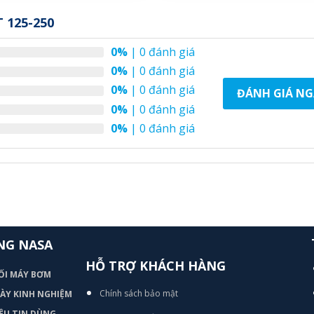
 125-250
0%
| 0 đánh giá
0%
| 0 đánh giá
0%
| 0 đánh giá
ĐÁNH GIÁ NG
0%
| 0 đánh giá
0%
| 0 đánh giá
NG NASA
HỖ TRỢ KHÁCH HÀNG
ỐI MÁY BƠM
Chính sách bảo mật
 DÀY KINH NGHIỆM
ỆU TIN DÙNG