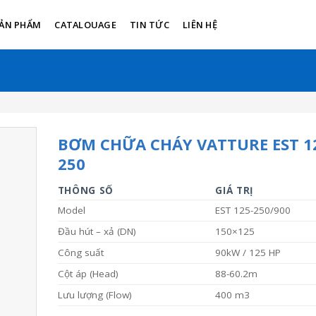
ẢN PHẨM
CATALOUAGE
TIN TỨC
LIÊN HỆ
BƠM CHỮA CHÁY VATTURE EST 1
250
THÔNG SỐ
GIÁ TRỊ
Model
EST 125-250/900
Đầu hút – xả (DN)
150×125
Công suất
90kW / 125 HP
Cột áp (Head)
88-60.2m
Lưu lượng (Flow)
400 m3