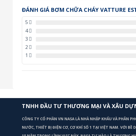
ĐÁNH GIÁ BƠM CHỮA CHÁY VATTURE EST
5
4
3
2
1
TNHH ĐẦU TƯ THƯƠNG MẠI VÀ XÂU DỰ
CÔNG TY CỔ PHẦN VN NASA LÀ NHÀ NHẬP KHẨU VÀ PHÂN PH
NƯỚC, THIẾT BỊ ĐIỆN CƠ, CƠ KHÍ SỐ 1 TẠI VIỆT NAM. VỚI BỀ
15 NĂM TRONG LĨNH VỰC NÀY, NASA TỰ HÀO LÀ THƯƠNG HI