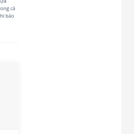
lựa
rong cả
hí bảo