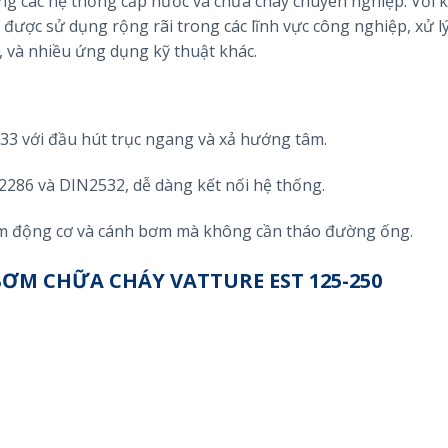
ong các hệ thống cấp nước và chữa cháy chuyên nghiệp. Với k
 được sử dụng rộng rãi trong các lĩnh vực công nghiệp, xử l
 và nhiều ứng dụng kỹ thuật khác.
733 với đầu hút trục ngang và xả hướng tâm.
2286 và DIN2532, dễ dàng kết nối hệ thống.
ụm động cơ và cánh bơm mà không cần tháo đường ống.
BƠM CHỮA CHÁY VATTURE EST 125-250