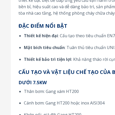
thiết kế đặc biệt để đáp ứng yêu cầu vận hành tr
bền bỉ, hiệu suất cao và dễ dàng bảo trì, sản phẩm
tòa nhà cao tầng, hệ thống phòng cháy chữa cháy,
ĐẶC ĐIỂM NỔI BẬT
Thiết kế hiện đại
: Cấu tạo theo tiêu chuẩn EN
Mặt bích tiêu chuẩn
: Tuân thủ tiêu chuẩn UNI
Thiết kế bảo trì tiện lợi
: Khả năng tháo rời c
CẤU TẠO VÀ VẬT LIỆU CHẾ TẠO CỦA 
DƯỚI 7.5KW
Thân bơm: Gang xám HT200
Cánh bơm: Gang HT200 hoặc inox AISI304
Khớp nối, giá đỡ: Gang HT200