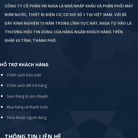
CÔNG TY CỔ PHẦN VN NASA LÀ NHÀ NHẬP KHẨU VÀ PHÂN PHỐI MÁY
BƠM
NƯỚC, THIẾT BỊ ĐIỆN CƠ, CƠ KHÍ SỐ 1 TẠI VIỆT NAM. VỚI BỀ
DÀY KINH NGHIỆM 15 NĂM TRONG LĨNH VỰC NÀY, NASA TỰ HÀO LÀ
THƯƠNG HIỆU TIN DÙNG CỦA HÀNG NGÀN KHÁCH HÀNG TRÊN
KHẮP 63 TỈNH, THÀNH PHỐ.
HỖ TRỢ KHÁCH HÀNG
Chính sách bảo mật
Chính sách đổi trả hàng
Giao hàng & vận chuyển
Mua hàng và thanh toán
Thỏa thuận người dùng
THÔNG TIN LIÊN HỆ