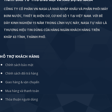
CÔNG TY CỔ PHẦN VN NASA LÀ NHÀ NHẬP KHẨU VÀ PHÂN PHỐI MÁY
BƠM
NƯỚC, THIẾT BỊ ĐIỆN CƠ, CƠ KHÍ SỐ 1 TẠI VIỆT NAM. VỚI BỀ
DÀY KINH NGHIỆM 15 NĂM TRONG LĨNH VỰC NÀY, NASA TỰ HÀO LÀ
THƯƠNG HIỆU TIN DÙNG CỦA HÀNG NGÀN KHÁCH HÀNG TRÊN
KHẮP 63 TỈNH, THÀNH PHỐ.
HỖ TRỢ KHÁCH HÀNG
Chính sách bảo mật
Chính sách đổi trả hàng
Giao hàng & vận chuyển
Mua hàng và thanh toán
Thỏa thuận người dùng