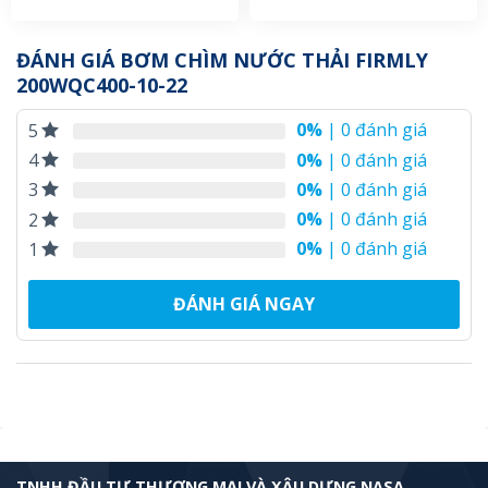
ĐÁNH GIÁ BƠM CHÌM NƯỚC THẢI FIRMLY
200WQC400-10-22
0%
| 0 đánh giá
5
0%
| 0 đánh giá
4
0%
| 0 đánh giá
3
0%
| 0 đánh giá
2
0%
| 0 đánh giá
1
ĐÁNH GIÁ NGAY
TNHH ĐẦU TƯ THƯƠNG MẠI VÀ XÂU DỰNG NASA