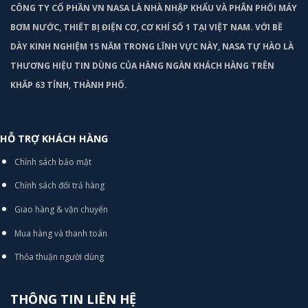
CÔNG TY CỔ PHẦN VN NASA LÀ NHÀ NHẬP KHẨU VÀ PHÂN PHỐI MÁY
BƠM
NƯỚC, THIẾT BỊ ĐIỆN CƠ, CƠ KHÍ SỐ 1 TẠI VIỆT NAM. VỚI BỀ
DÀY KINH NGHIỆM 15 NĂM TRONG LĨNH VỰC NÀY, NASA TỰ HÀO LÀ
THƯƠNG HIỆU TIN DÙNG CỦA HÀNG NGÀN KHÁCH HÀNG TRÊN
KHẮP 63 TỈNH, THÀNH PHỐ.
HỖ TRỢ KHÁCH HÀNG
Chính sách bảo mật
Chính sách đổi trả hàng
Giao hàng & vận chuyển
Mua hàng và thanh toán
Thỏa thuận người dùng
THÔNG TIN LIÊN HỆ