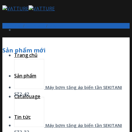
Skip
to
content
Trang chủ
/
Sản phẩm
/
Máy bơm
Sản phẩm mới
Trang chủ
Sản phẩm
Máy bơm tăng áp biến tần SEKITANI
SZ2-42
Catalouage
Tin tức
Máy bơm tăng áp biến tần SEKITANI
SZ2-32