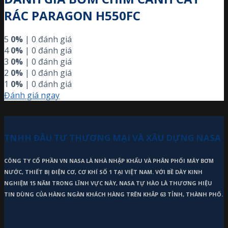
RÁC PARAGON H550FC
5
0%
| 0 đánh giá
4
0%
| 0 đánh giá
3
0%
| 0 đánh giá
2
0%
| 0 đánh giá
1
0%
| 0 đánh giá
Đánh giá ngay
TNHH ĐẦU TƯ THƯƠNG MẠI VÀ XÂU DỰNG NASA
CÔNG TY CỔ PHẦN VN NASA LÀ NHÀ NHẬP KHẨU VÀ PHÂN PHỐI MÁY BƠM
NƯỚC, THIẾT BỊ ĐIỆN CƠ, CƠ KHÍ SỐ 1 TẠI VIỆT NAM. VỚI BỀ DÀY KINH
NGHIỆM 15 NĂM TRONG LĨNH VỰC NÀY, NASA TỰ HÀO LÀ THƯƠNG HIỆU
TIN DÙNG CỦA HÀNG NGÀN KHÁCH HÀNG TRÊN KHẮP 63 TỈNH, THÀNH PHỐ.