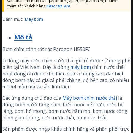
Sản phẩm đã mua của quý khách gặp trục trặc? Liên hệ hotline
chăm sóc khách hàng
0902.192.979
Danh mục:
Máy bơm
Mô tả
Bơm chìm cánh cắt rác Paragon H550FC
là dòng máy bơm chìm nước thải giá rẻ được sử dụng phổ
biến tại Việt Nam. Đây là dòng
máy bơm
chìm nước thải
hoạt động ổn định, cho hiệu quả sử dụng cao, đặc biệt
dòng bơm này có giá cả phải chăng, độ bền cao, có nhiều
model mẫu mã và sẵn linh kiện.
Các ứng dụng chủ đạo của
Máy bơm chìm nước thải
là
dùng bơm nước tầng hầm, bơm nước bể chứa, bơm bể
lắng, bơm hố móng, bơm nước hầm mỏ, bơm nước công
trình giao thông, bơm nước thải, bơm bùn thải…
Sản phẩm được nhập khẩu chính hãng và phân phối trực