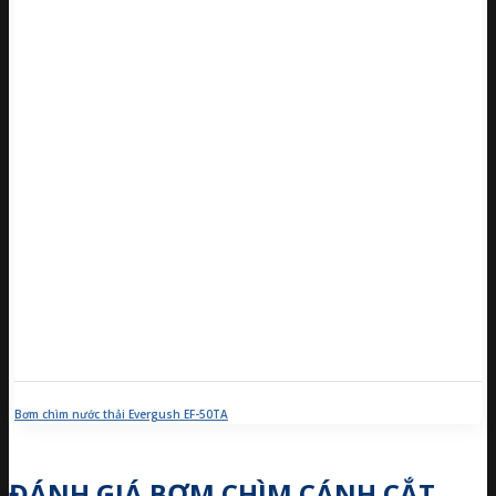
Bơm chìm nước thải Evergush EF-50TA
ĐÁNH GIÁ BƠM CHÌM CÁNH CẮT