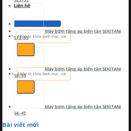
Liên hệ
Hotline: 0902 192 979
Máy bơm tăng áp biến tần SEKITANI
Tìm
S12-55
kiếm:
Máy bơm tăng áp biến tần SEKITANI
Tìm
S8-55
kiếm:
Máy bơm tăng áp biến tần SEKITANI
S6-45
Bài viết mới