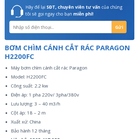
Hãy để lại
SĐT, chuyên viên tư vấn
của chúng
tôi sẽ gọi ngay cho bạn
miễn phí!
BƠM CHÌM CÁNH CẮT RÁC PARAGON
H2200FC
Máy bơm chìm cánh cắt rác Paragon
Model: H2200FC
Công suất: 2.2 kw
Điện áp: 1 pha 220v/ 3pha/380v
Lưu lượng: 3 – 40 m3/h
Cột áp: 18 – 2 m
Xuất xứ: China
Bảo hành 12 tháng