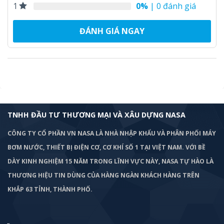
0%
| 0 đánh giá
1
ĐÁNH GIÁ NGAY
TNHH ĐẦU TƯ THƯƠNG MẠI VÀ XÂU DỰNG NASA
CÔNG TY CỔ PHẦN VN NASA LÀ NHÀ NHẬP KHẨU VÀ PHÂN PHỐI MÁY
BƠM
NƯỚC, THIẾT BỊ ĐIỆN CƠ, CƠ KHÍ SỐ 1 TẠI VIỆT NAM. VỚI BỀ
DÀY KINH NGHIỆM 15 NĂM TRONG LĨNH VỰC NÀY, NASA TỰ HÀO LÀ
THƯƠNG HIỆU TIN DÙNG CỦA HÀNG NGÀN KHÁCH HÀNG TRÊN
KHẮP 63 TỈNH, THÀNH PHỐ.