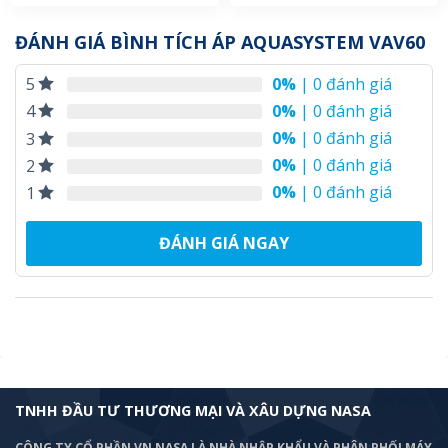
ĐÁNH GIÁ BÌNH TÍCH ÁP AQUASYSTEM VAV60
0%
| 0 đánh giá
5
0%
| 0 đánh giá
4
0%
| 0 đánh giá
3
0%
| 0 đánh giá
2
0%
| 0 đánh giá
1
ĐÁNH GIÁ NGAY
TNHH ĐẦU TƯ THƯƠNG MẠI VÀ XÂU DỰNG NASA
CÔNG TY CỔ PHẦN VN NASA LÀ NHÀ NHẬP KHẨU VÀ PHÂN PHỐI MÁY