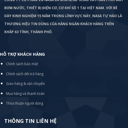
BƠM
NƯỚC, THIẾT BỊ ĐIỆN CƠ, CƠ KHÍ SỐ 1 TẠI VIỆT NAM. VỚI BỀ
DÀY KINH NGHIỆM 15 NĂM TRONG LĨNH VỰC NÀY, NASA TỰ HÀO LÀ
THƯƠNG HIỆU TIN DÙNG CỦA HÀNG NGÀN KHÁCH HÀNG TRÊN
KHẮP 63 TỈNH, THÀNH PHỐ.
HỖ TRỢ KHÁCH HÀNG
Chính sách bảo mật
Chính sách đổi trả hàng
Giao hàng & vận chuyển
Mua hàng và thanh toán
Thỏa thuận người dùng
THÔNG TIN LIÊN HỆ