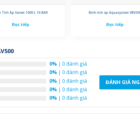
h Tích Áp Varem 1000 L 16 BAR
Bình tích áp Aquasystem VBV30
Đọc tiếp
Đọc tiếp
AV500
0%
| 0 đánh giá
0%
| 0 đánh giá
0%
| 0 đánh giá
ĐÁNH GIÁ NG
0%
| 0 đánh giá
0%
| 0 đánh giá