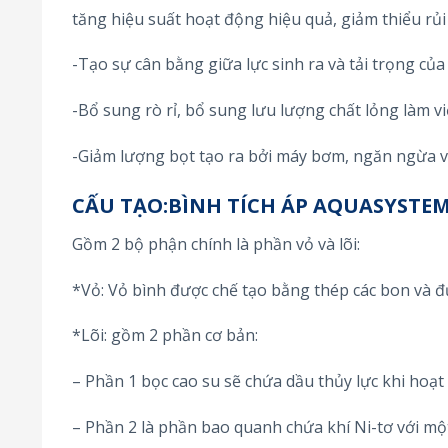
tăng hiệu suất hoạt động hiệu quả, giảm thiểu rủi 
-Tạo sự cân bằng giữa lực sinh ra và tải trọng của
-Bổ sung rò rỉ, bổ sung lưu lượng chất lỏng làm 
-Giảm lượng bọt tạo ra bởi máy bơm, ngăn ngừa va
CẤU TẠO:BÌNH TÍCH ÁP AQUASYSTEM
Gồm 2 bộ phận chính là phần vỏ và lõi:
*Vỏ: Vỏ bình được chế tạo bằng thép các bon và đ
*Lõi: gồm 2 phần cơ bản:
– Phần 1 bọc cao su sẽ chứa dầu thủy lực khi hoạt 
– Phần 2 là phần bao quanh chứa khí Ni-tơ với một